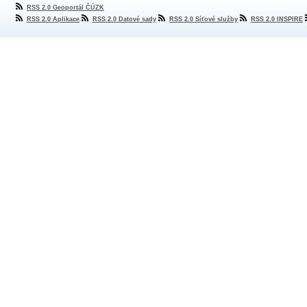
RSS 2.0 Geoportál ČÚZK
RSS 2.0 Aplikace
RSS 2.0 Datové sady
RSS 2.0 Síťové služby
RSS 2.0 INSPIRE