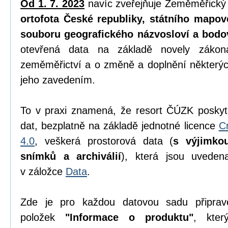
Od 1. 7. 2023
navíc zveřejňuje Zeměměřický
ortofota České republiky, státního mapov
souboru geografického názvosloví a bodo
otevřená data na základě novely zák
zeměměřictví a o změně a doplnění některýc
jeho zavedením.
To v praxi znamená, že resort ČÚZK poskyt
dat, bezplatně na základě jednotné licence
C
4.0
, veškerá prostorová data (
s výjimko
snímků a archiválií
), která jsou uvede
v záložce
Data
.
Zde je pro každou datovou sadu připrav
položek
"Informace o produktu"
, kter