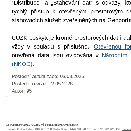
"Distribuce" a „Stahování dat" s odkazy, k
rychlý přístup k otevřeným prostorovým d
stahovacích služeb zveřejněných na Geoport
ČÚZK poskytuje kromě prostorových dat i dal
vždy v souladu s příslušnou
Otevřenou fo
otevřená data jsou evidována v
Národním 
(NKOD).
Poslední aktualizace: 03.03.2026
Poslední revize:
12.05.2026
Autor: 95
Copyright © 2010 ČÚZK, Všechna práva vyhrazena
Kontakt: Pod sídlištěm 9/1800, 182 11 Praha 8, tel.: +420 284 041 111, fax: +420 284 041 416,
Uživate