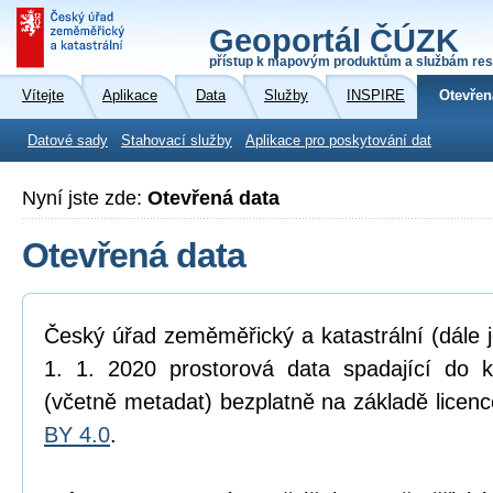
Geoportál ČÚZK
přístup k mapovým produktům a službám res
Vítejte
Aplikace
Data
Služby
INSPIRE
Otevřen
Datové sady
Stahovací služby
Aplikace pro poskytování dat
Nyní jste zde:
Otevřená data
Otevřená data
Český úřad zeměměřický a katastrální (dále 
1. 1. 2020 prostorová data spadající do 
(včetně metadat) bezplatně na základě licen
BY 4.0
.