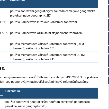
 dle
Poznámka
použito zobrazení geografickými souřadnicemi (také geografická
projekce, nebo geographic 2D)
-LCC
použito Lambertovo kuželové konformní zobrazení
-LAEA
použito Lambertovo azimutální stejnoploché zobrazení
použito Mercatorovo válcové konformní zobrazení (UTM
zobrazení), základní poledník 15°
použito Mercatorovo válcové konformní zobrazení, (UTM
zobrazení), základní poledník 21°
84):
ním systémem na území ČR dle nařízení vlády č. 430/2006 Sb. v platném
bách jsou podporovány následující souřadnicové referenční systémy.
Poznámka
vní
použito zobrazení geografickými souřadnicemi(také geografická
projekce, nebo geographic 2D)