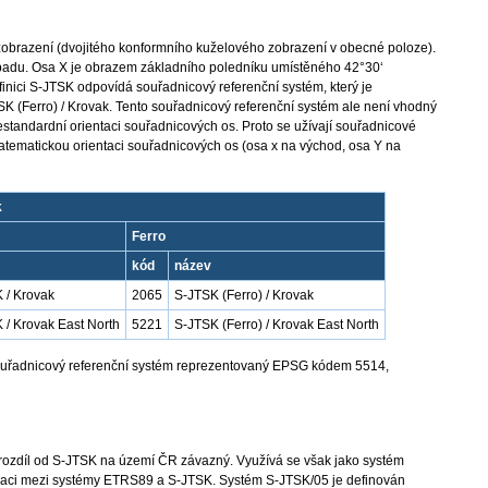
zobrazení (dvojitého konformního kuželového zobrazení v obecné poloze).
ápadu. Osa X je obrazem základního poledníku umístěného 42°30‘
inici S-JTSK odpovídá souřadnicový referenční systém, který je
 (Ferro) / Krovak. Tento souřadnicový referenční systém ale není vhodný
estandardní orientaci souřadnicových os. Proto se užívají souřadnicové
matematickou orientaci souřadnicových os (osa x na východ, osa Y na
k
Ferro
kód
název
 / Krovak
2065
S-JTSK (Ferro) / Krovak
 / Krovak East North
5221
S-JTSK (Ferro) / Krovak East North
 souřadnicový referenční systém reprezentovaný EPSG kódem 5514,
rozdíl od S-JTSK na území ČR závazný. Využívá se však jako systém
rmaci mezi systémy ETRS89 a S-JTSK. Systém S-JTSK/05 je definován