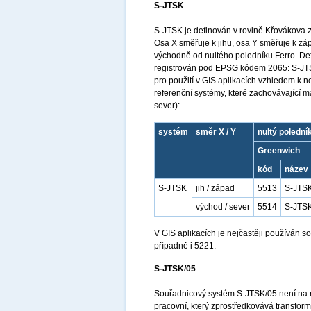
S-JTSK
S-JTSK je definován v rovině Křovákova 
Osa X směřuje k jihu, osa Y směřuje k z
východně od nultého poledníku Ferro. Def
registrován pod EPSG kódem 2065: S-JTSK
pro použití v GIS aplikacích vzhledem k n
referenční systémy, které zachovávající 
sever):
systém
směr X / Y
nultý polední
Greenwich
kód
název
S-JTSK
jih / západ
5513
S-JTSK
východ / sever
5514
S-JTSK
V GIS aplikacích je nejčastěji používán
případně i 5221.
S-JTSK/05
Souřadnicový systém S-JTSK/05 není na 
pracovní, který zprostředkovává transfo