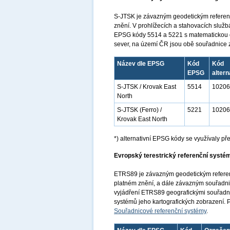
S-JTSK je závazným geodetickým referen
znění. V prohlížecích a stahovacích slu
EPSG kódy 5514 a 5221 s matematickou or
sever, na území ČR jsou obě souřadnice 
Název dle EPSG
Kód
Kód
EPSG
altern
S-JTSK / Krovak East
5514
10206
North
S-JTSK (Ferro) /
5221
10206
Krovak East North
*) alternativní EPSG kódy se využívaly 
Evropský terestrický referenční systé
ETRS89 je závazným geodetickým referen
platném znění, a dále závazným souřad
vyjádření ETRS89 geografickými souřadni
systémů jeho kartografických zobrazení. 
Souřadnicové referenční systémy
.