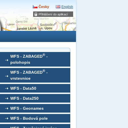
Česky
English
Přihlášení do aplikací
®
WFS - ZABAGED
-
polohopis
®
WFS - ZABAGED
-
vrstevnice
WFS - Data50
WFS - Data250
WFS - Geonames
WFS - Bodová pole