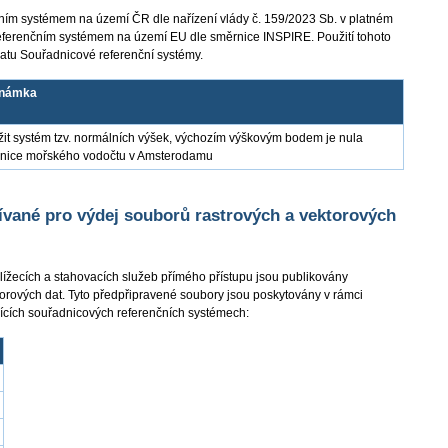
ím systémem na území ČR dle nařízení vlády č. 159/2023 Sb. v platném
eferenčním systémem na území EU dle směrnice INSPIRE. Použití tohoto
atu Souřadnicové referenční systémy.
námka
it systém tzv. normálních výšek, výchozím výškovým bodem je nula
pnice mořského vodočtu v Amsterodamu
vané pro výdej souborů rastrových a vektorových
lížecích a stahovacích služeb přímého přístupu jsou publikovány
orových dat. Tyto předpřipravené soubory jsou poskytovány v rámci
jících souřadnicových referenčních systémech: