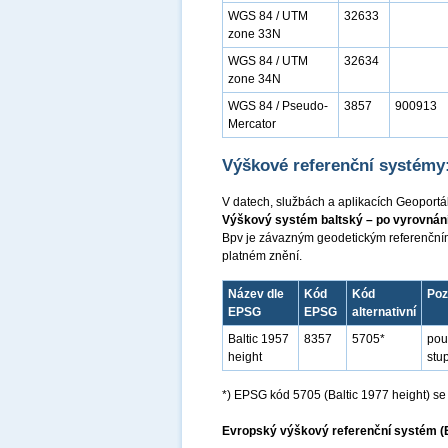
WGS 84 / UTM
32633
zone 33N
WGS 84 / UTM
32634
zone 34N
WGS 84 / Pseudo-
3857
900913
Mercator
Výškové referenční systémy
V datech, službách a aplikacích Geoportá
Výškový systém baltský – po vyrovnání
Bpv je závazným geodetickým referenční
platném znění.
Název dle
Kód
Kód
Po
EPSG
EPSG
alternativní
Baltic 1957
8357
5705*
pou
height
stu
*) EPSG kód 5705 (Baltic 1977 height) s
Evropský výškový referenční systém (