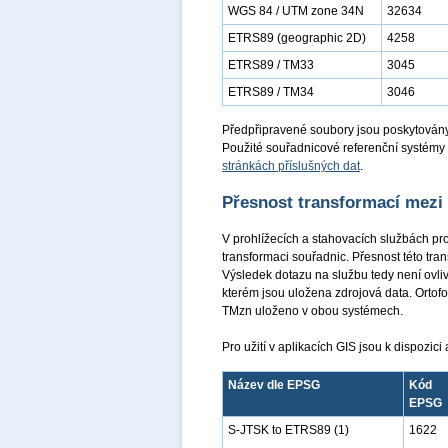
WGS 84 / UTM zone 34N
32634
ETRS89 (geographic 2D)
4258
ETRS89 / TM33
3045
ETRS89 / TM34
3046
Předpřipravené soubory jsou poskytovány
Použité souřadnicové referenční systémy 
stránkách příslušných dat
.
Přesnost transformací mezi
V prohlížecích a stahovacích službách pr
transformaci souřadnic. Přesnost této tr
Výsledek dotazu na službu tedy není ovl
kterém jsou uložena zdrojová data. Orto
TMzn uloženo v obou systémech.
Pro užití v aplikacích GIS jsou k dispozic
Název dle EPSG
Kód
EPSG
S-JTSK to ETRS89 (1)
1622