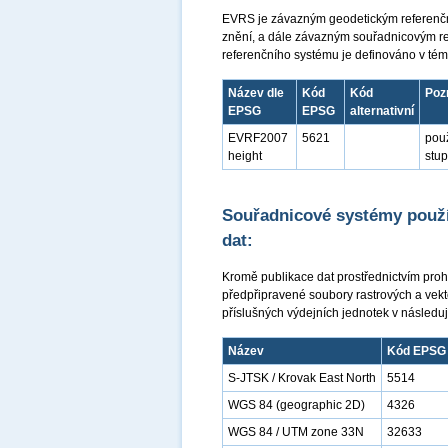
EVRS je závazným geodetickým referenčn
znění, a dále závazným souřadnicovým r
referenčního systému je definováno v tém
Název dle
Kód
Kód
Poz
EPSG
EPSG
alternativní
EVRF2007
5621
použ
height
stu
Souřadnicové systémy použí
dat:
Kromě publikace dat prostřednictvím proh
předpřipravené soubory rastrových a vekt
příslušných výdejních jednotek v následu
Název
Kód EPSG
S-JTSK / Krovak East North
5514
WGS 84 (geographic 2D)
4326
WGS 84 / UTM zone 33N
32633