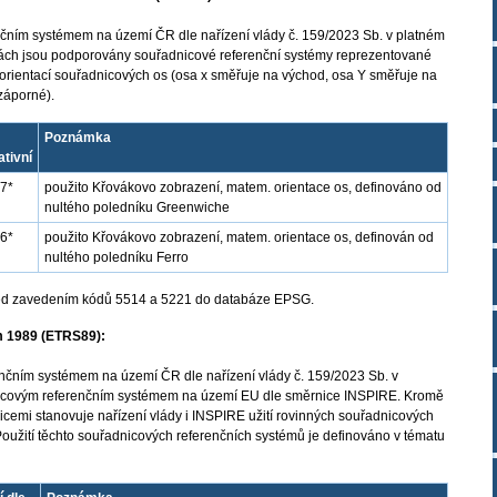
čním systémem na území ČR dle nařízení vlády č. 159/2023 Sb. v platném
žbách jsou podporovány souřadnicové referenční systémy reprezentované
ientací souřadnicových os (osa x směřuje na východ, osa Y směřuje na
záporné).
Poznámka
ativní
7*
použito Křovákovo zobrazení, matem. orientace os, definováno od
nultého poledníku Greenwiche
6*
použito Křovákovo zobrazení, matem. orientace os, definován od
nultého poledníku Ferro
před zavedením kódů 5514 a 5221 do databáze EPSG.
m 1989 (ETRS89):
čním systémem na území ČR dle nařízení vlády č. 159/2023 Sb. v
nicovým referenčním systémem na území EU dle směrnice INSPIRE. Kromě
cemi stanovuje nařízení vlády i INSPIRE užití rovinných souřadnicových
Použití těchto souřadnicových referenčních systémů je definováno v tématu