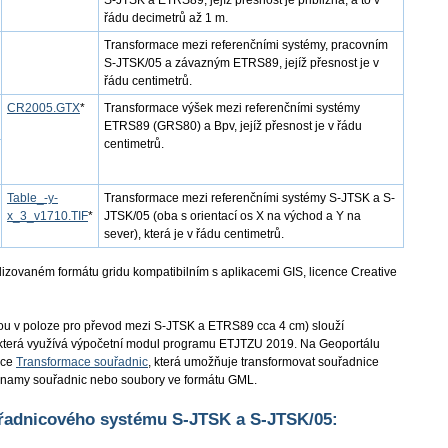
S-JTSK a ETRS89, jejíž přesnost je přibližná, a to v
řádu decimetrů až 1 m.
Transformace mezi referenčními systémy, pracovním
S-JTSK/05 a závazným ETRS89, jejíž přesnost je v
řádu centimetrů.
CR2005.GTX
*
Transformace výšek mezi referenčními systémy
ETRS89 (GRS80) a Bpv, jejíž přesnost je v řádu
centimetrů.
Table_-y-
Transformace mezi referenčními systémy S-JTSK a S-
x_3_v1710.TIF
*
JTSK/05 (oba s orientací os X na východ a Y na
sever), která je v řádu centimetrů.
dizovaném formátu gridu kompatibilním s aplikacemi GIS, licence Creative
bou v poloze pro převod mezi S-JTSK a ETRS89 cca 4 cm) slouží
 která využívá výpočetní modul programu ETJTZU 2019. Na Geoportálu
ace
Transformace souřadnic
, která umožňuje transformovat souřadnice
eznamy souřadnic nebo soubory ve formátu GML.
uřadnicového systému S-JTSK a S-JTSK/05: