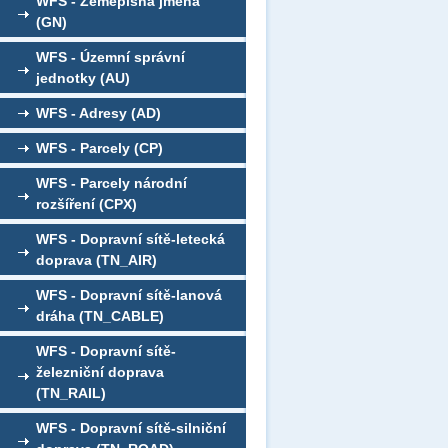
WFS - Zeměpisná jména
(GN)
WFS - Územní správní
jednotky (AU)
WFS - Adresy (AD)
WFS - Parcely (CP)
WFS - Parcely národní
rozšíření (CPX)
WFS - Dopravní sítě-letecká
doprava (TN_AIR)
WFS - Dopravní sítě-lanová
dráha (TN_CABLE)
WFS - Dopravní sítě-
železniční doprava
(TN_RAIL)
WFS - Dopravní sítě-silniční