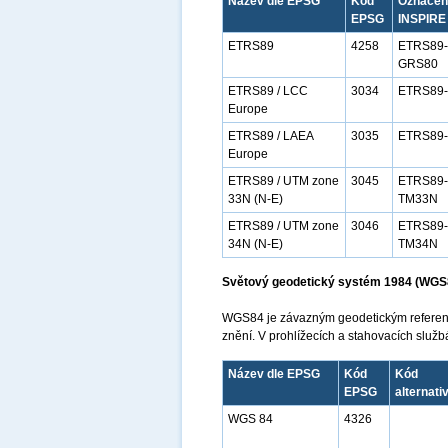
Název dle EPSG
Kód
Označení
EPSG
INSPIRE
ETRS89
4258
ETRS89-
GRS80
ETRS89 / LCC
3034
ETRS89
Europe
ETRS89 / LAEA
3035
ETRS89
Europe
ETRS89 / UTM zone
3045
ETRS89-
33N (N-E)
TM33N
ETRS89 / UTM zone
3046
ETRS89-
34N (N-E)
TM34N
Světový geodetický systém 1984 (WGS
WGS84 je závazným geodetickým referenč
znění. V prohlížecích a stahovacích služ
Název dle EPSG
Kód
Kód
EPSG
alternati
WGS 84
4326