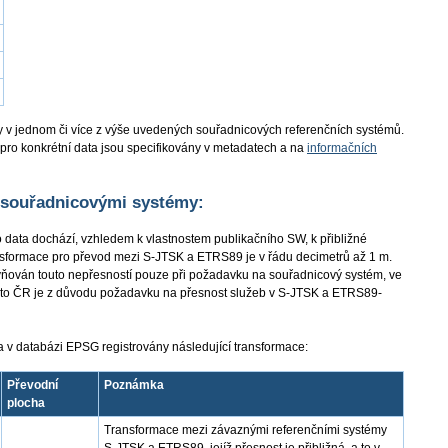
 v jednom či více z výše uvedených souřadnicových referenčních systémů.
pro konkrétní data jsou specifikovány v metadatech a na
informačních
 souřadnicovými systémy:
o data dochází, vzhledem k vlastnostem publikačního SW, k přibližné
ansformace pro převod mezi S-JTSK a ETRS89 je v řádu decimetrů až 1 m.
ivňován touto nepřesností pouze při požadavku na souřadnicový systém, ve
foto ČR je z důvodu požadavku na přesnost služeb v S-JTSK a ETRS89-
i a v databázi EPSG registrovány následující transformace:
Převodní
Poznámka
plocha
Transformace mezi závaznými referenčními systémy