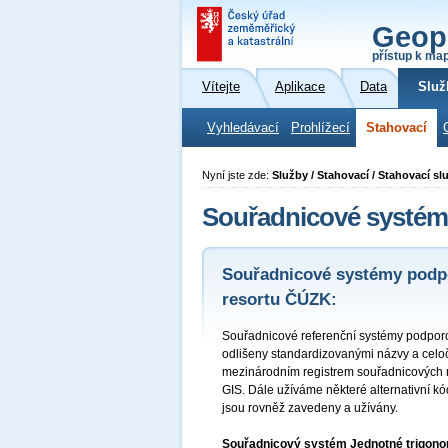
Geop
přístup k ma
Vítejte
Aplikace
Data
Služ
Vyhledávací
Prohlížecí
Stahovací
Nyní jste zde:
Služby / Stahovací / Stahovací s
Souřadnicové systé
Souřadnicové systémy podpo
resortu ČÚZK:
Souřadnicové referenční systémy podporo
odlišeny standardizovanými názvy a celo
mezinárodním registrem souřadnicových re
GIS. Dále užíváme některé alternativní k
jsou rovněž zavedeny a užívány.
Souřadnicový systém Jednotné trigonome