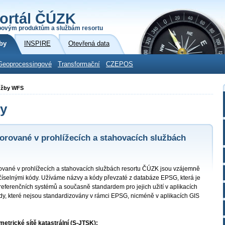
ortál ČÚZK
povým produktům a službám resortu
by
INSPIRE
Otevřená data
Geoprocessingové
Transformační
CZEPOS
lužby WFS
my
rované v prohlížecích a stahovacích službách
vané v prohlížecích a stahovacích službách resortu ČÚZK jsou vzájemně
číselnými kódy. Užíváme názvy a kódy převzaté z databáze EPSG, která je
ferenčních systémů a současně standardem pro jejich užití v aplikacích
ódy, které nejsou standardizovány v rámci EPSG, nicméně v aplikacích GIS
trické sítě katastrální (S-JTSK):