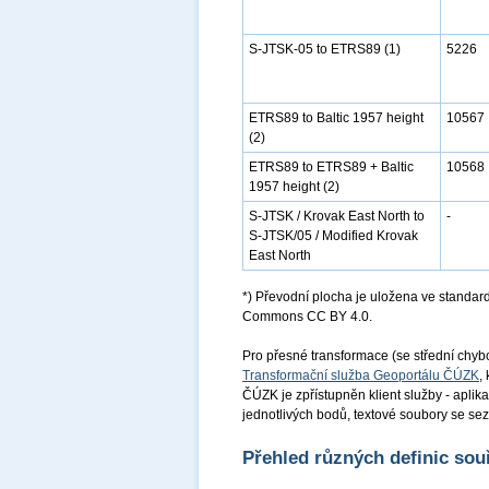
S-JTSK-05 to ETRS89 (1)
5226
ETRS89 to Baltic 1957 height
10567
(2)
ETRS89 to ETRS89 + Baltic
10568
1957 height (2)
S-JTSK / Krovak East North to
-
S-JTSK/05 / Modified Krovak
East North
*) Převodní plocha je uložena ve standar
Commons CC BY 4.0.
Pro přesné transformace (se střední chy
Transformační služba Geoportálu ČÚZK
,
ČÚZK je zpřístupněn klient služby - aplik
jednotlivých bodů, textové soubory se s
Přehled různých definic so