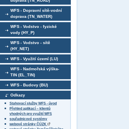
doprava (TN_ROAD)
WFS - Dopravní sítě-vodní
doprava (TN_WATER)
WFS - Vodstvo - fyzické
vody (HY_P)
WFS - Vodstvo - sítě
(HY_NET)
WFS - Využití území (LU)
WFS - Nadmořská výška-
TIN (EL_TIN)
WFS - Budovy (BU)
Odkazy
Stahovací služby WFS - úvod
Přehled aplikací – klientů
vhodných pro využití WFS
souřadnicové systémy
webové stránky ČÚZK