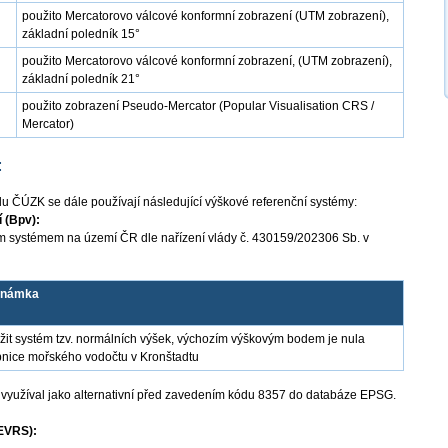
použito Mercatorovo válcové konformní zobrazení (UTM zobrazení),
základní poledník 15°
použito Mercatorovo válcové konformní zobrazení, (UTM zobrazení),
základní poledník 21°
použito zobrazení Pseudo-Mercator (Popular Visualisation CRS /
Mercator)
:
lu ČÚZK se dále používají následující výškové referenční systémy:
 (Bpv):
m systémem na území ČR dle nařízení vlády č. 430159/202306 Sb. v
známka
žit systém tzv. normálních výšek, výchozím výškovým bodem je nula
pnice mořského vodočtu v Kronštadtu
e využíval jako alternativní před zavedením kódu 8357 do databáze EPSG.
EVRS):