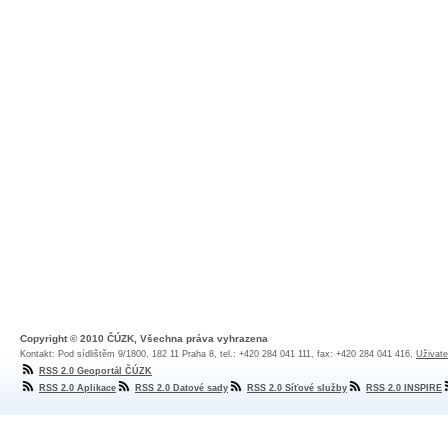
Copyright © 2010 ČÚZK, Všechna práva vyhrazena
Kontakt: Pod sídlištěm 9/1800, 182 11 Praha 8, tel.: +420 284 041 111, fax: +420 284 041 416,
Uživate
RSS 2.0 Geoportál ČÚZK
RSS 2.0 Aplikace
RSS 2.0 Datové sady
RSS 2.0 Síťové služby
RSS 2.0 INSPIRE