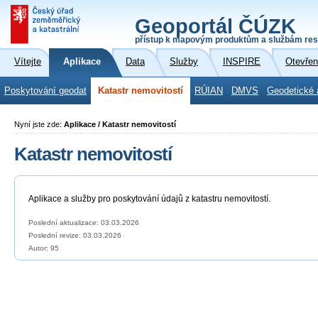
Geoportál ČÚZK
přístup k mapovým produktům a službám res
Vítejte
Aplikace
Data
Služby
INSPIRE
Otevřen
Poskytování geodat
Katastr nemovitostí
RÚIAN
DMVS
Geodetické 
Nyní jste zde:
Aplikace / Katastr nemovitostí
Katastr nemovitostí
Aplikace a služby pro poskytování údajů z katastru nemovitostí.
Poslední aktualizace: 03.03.2026
Poslední revize:
03.03.2026
Autor: 95