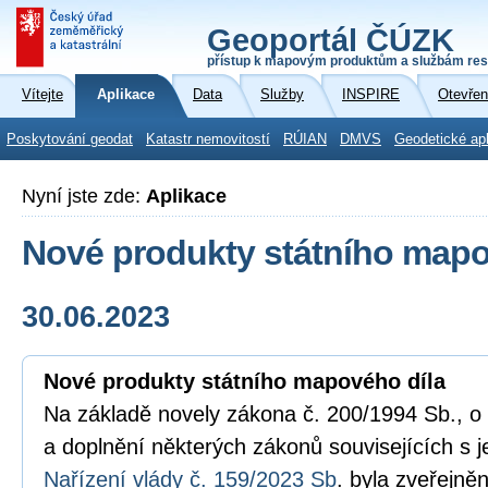
Geoportál ČÚZK
přístup k mapovým produktům a službám res
Vítejte
Aplikace
Data
Služby
INSPIRE
Otevřen
Poskytování geodat
Katastr nemovitostí
RÚIAN
DMVS
Geodetické ap
Nyní jste zde:
Aplikace
Nové produkty státního mapo
30.06.2023
Nové produkty státního mapového díla
Na základě novely zákona č. 200/1994 Sb., 
a doplnění některých zákonů souvisejících s 
Nařízení vlády č. 159/2023 Sb
. byla zveřejn