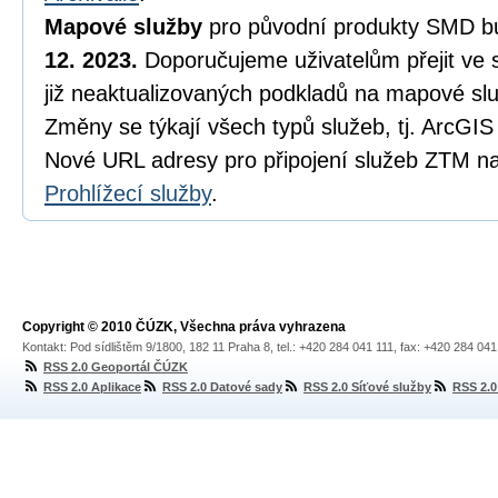
Mapové služby
pro původní produkty SMD b
12. 2023.
Doporučujeme uživatelům přejit ve s
již neaktualizovaných podkladů na mapové s
Změny se týkají všech typů služeb, tj. ArcG
Nové URL adresy pro připojení služeb ZTM na
Prohlížecí služby
.
Copyright © 2010 ČÚZK, Všechna práva vyhrazena
Kontakt: Pod sídlištěm 9/1800, 182 11 Praha 8, tel.: +420 284 041 111, fax: +420 284 04
RSS 2.0 Geoportál ČÚZK
RSS 2.0 Aplikace
RSS 2.0 Datové sady
RSS 2.0 Síťové služby
RSS 2.0