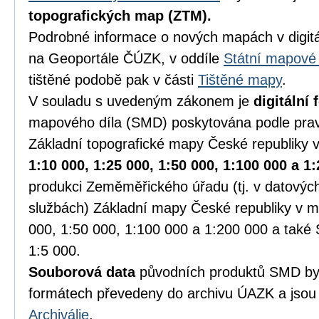
topografických map (ZTM)
.
Podrobné informace o nových mapách v digitá
na Geoportále ČÚZK, v oddíle
Státní mapové 
tištěné podobě pak v části
Tištěné mapy
.
V souladu s uvedeným zákonem je
digitální
mapového díla (SMD) poskytována podle prav
Základní topografické mapy České republiky 
1:10 000, 1:25 000, 1:50 000, 1:100 000 a 1
produkci Zeměměřického úřadu (tj. v datový
službách) Základní mapy České republiky v m
000, 1:50 000, 1:100 000 a 1:200 000 a také 
1:5 000.
Souborová data
původních produktů SMD by
formátech převedeny do archivu ÚAZK a jsou 
Archiválie
.