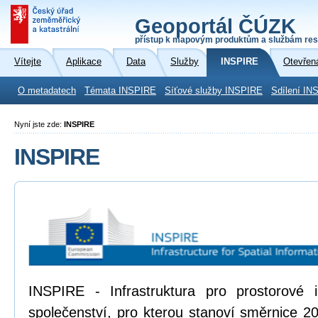
Geoportál ČÚZK
přístup k mapovým produktům a službám res
Vítejte
Aplikace
Data
Služby
INSPIRE
Otevřen
O metadatech
Témata INSPIRE
Síťové služby INSPIRE
Sdílení IN
Nyní jste zde:
INSPIRE
INSPIRE
INSPIRE - Infrastruktura pro prostorové
společenství, pro kterou stanoví směrnice 2