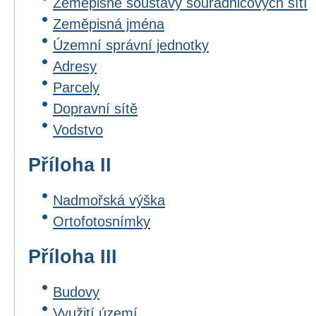
Zeměpisné soustavy souřadnicových sítí
Zeměpisná jména
Územní správní jednotky
Adresy
Parcely
Dopravní sítě
Vodstvo
Příloha II
Nadmořská výška
Ortofotosnímky
Příloha III
Budovy
Využití území