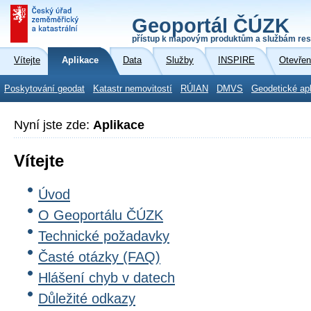
Geoportál ČÚZK
přístup k mapovým produktům a službám res
Vítejte
Aplikace
Data
Služby
INSPIRE
Otevřen
Poskytování geodat
Katastr nemovitostí
RÚIAN
DMVS
Geodetické ap
Nyní jste zde:
Aplikace
Vítejte
Úvod
O Geoportálu ČÚZK
Technické požadavky
Časté otázky (FAQ)
Hlášení chyb v datech
Důležité odkazy