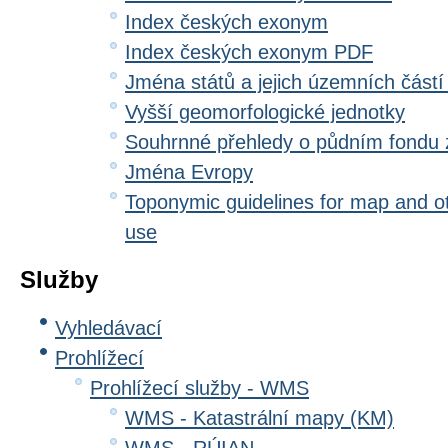
Index českých exonym
Index českých exonym PDF
Jména států a jejich územních částí
Vyšší geomorfologické jednotky
Souhrnné přehledy o půdním fondu
Jména Evropy
Toponymic guidelines for map and oth
use
Služby
Vyhledávací
Prohlížecí
Prohlížecí služby - WMS
WMS - Katastrální mapy (KM)