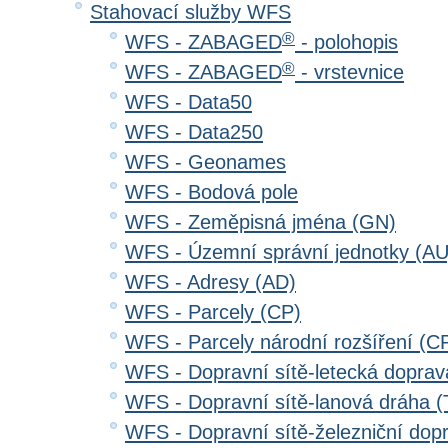
Stahovací služby WFS
®
WFS - ZABAGED
- polohopis
®
WFS - ZABAGED
- vrstevnice
WFS - Data50
WFS - Data250
WFS - Geonames
WFS - Bodová pole
WFS - Zeměpisná jména (GN)
WFS - Územní správní jednotky (AU
WFS - Adresy (AD)
WFS - Parcely (CP)
WFS - Parcely národní rozšíření (C
WFS - Dopravní sítě-letecká dopra
WFS - Dopravní sítě-lanová dráha
WFS - Dopravní sítě-železniční do