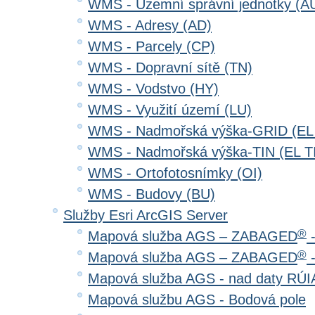
WMS - Územní správní jednotky (A
WMS - Adresy (AD)
WMS - Parcely (CP)
WMS - Dopravní sítě (TN)
WMS - Vodstvo (HY)
WMS - Využití území (LU)
WMS - Nadmořská výška-GRID (EL
WMS - Nadmořská výška-TIN (EL T
WMS - Ortofotosnímky (OI)
WMS - Budovy (BU)
Služby Esri ArcGIS Server
®
Mapová služba AGS – ZABAGED
-
®
Mapová služba AGS – ZABAGED
-
Mapová služba AGS - nad daty RÚ
Mapová službu AGS - Bodová pole