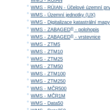
WMS - RÚIAN
WMS - RÚIAN - Účelové územní pr
WMS - Územní jednotky (UX)
WMS - Digitalizace katastrální map
®
WMS - ZABAGED
- polohopis
®
WMS - ZABAGED
- vrstevnice
WMS - ZTM5
WMS - ZTM10
WMS - ZTM25
WMS - ZTM50
WMS - ZTM100
WMS - ZTM250
WMS - MČR500
WMS - MČR1M
WMS - Data50