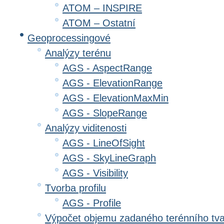
ATOM – INSPIRE
ATOM – Ostatní
Geoprocessingové
Analýzy terénu
AGS - AspectRange
AGS - ElevationRange
AGS - ElevationMaxMin
AGS - SlopeRange
Analýzy viditenosti
AGS - LineOfSight
AGS - SkyLineGraph
AGS - Visibility
Tvorba profilu
AGS - Profile
Výpočet objemu zadaného terénního tv