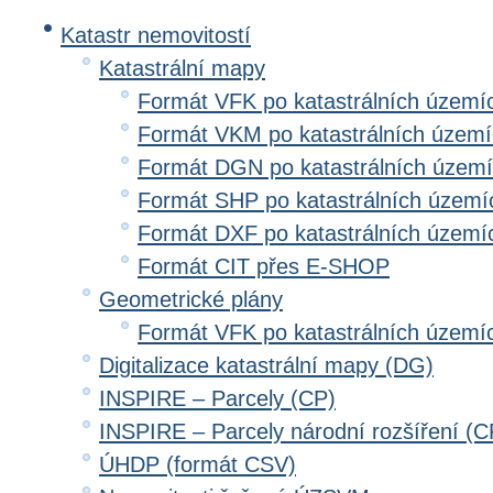
Katastr nemovitostí
Katastrální mapy
Formát VFK po katastrálních území
Formát VKM po katastrálních územ
Formát DGN po katastrálních územ
Formát SHP po katastrálních území
Formát DXF po katastrálních území
Formát CIT přes E-SHOP
Geometrické plány
Formát VFK po katastrálních území
Digitalizace katastrální mapy (DG)
INSPIRE – Parcely (CP)
INSPIRE – Parcely národní rozšíření (
ÚHDP (formát CSV)