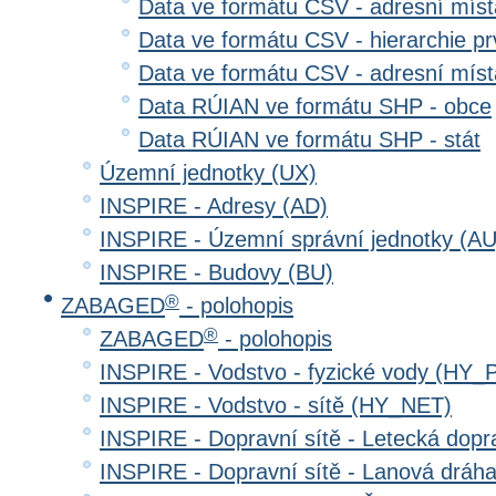
Data ve formátu CSV - adresní místa
Data ve formátu CSV - hierarchie prv
Data ve formátu CSV - adresní místa
Data RÚIAN ve formátu SHP - obce
Data RÚIAN ve formátu SHP - stát
Územní jednotky (UX)
INSPIRE - Adresy (AD)
INSPIRE - Územní správní jednotky (AU
INSPIRE - Budovy (BU)
®
ZABAGED
- polohopis
®
ZABAGED
- polohopis
INSPIRE - Vodstvo - fyzické vody (HY_
INSPIRE - Vodstvo - sítě (HY_NET)
INSPIRE - Dopravní sítě - Letecká dop
INSPIRE - Dopravní sítě - Lanová drá