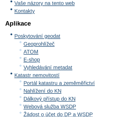
Vaše názory na tento web
Kontakty
Aplikace
Poskytování geodat
Geoprohlížeč
ATOM
E-shop
Vyhledávání metadat
Katastr nemovitostí
Portál katastru a zeměměřictví
Nahlížení do KN
Dálkový přístup do KN
Webová služba WSDP
Žádost o účet do DP a WSDP