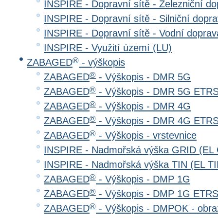
INSPIRE - Dopravní sítě - Železniční d
INSPIRE - Dopravní sítě - Silniční do
INSPIRE - Dopravní sítě - Vodní dopr
INSPIRE - Využití území (LU)
®
ZABAGED
- výškopis
®
ZABAGED
- Výškopis - DMR 5G
®
ZABAGED
- Výškopis - DMR 5G ETR
®
ZABAGED
- Výškopis - DMR 4G
®
ZABAGED
- Výškopis - DMR 4G ETR
®
ZABAGED
- Výškopis - vrstevnice
INSPIRE - Nadmořská výška GRID (EL
INSPIRE - Nadmořská výška TIN (EL TI
®
ZABAGED
- Výškopis - DMP 1G
®
ZABAGED
- Výškopis - DMP 1G ETR
®
ZABAGED
- Výškopis - DMPOK - obra