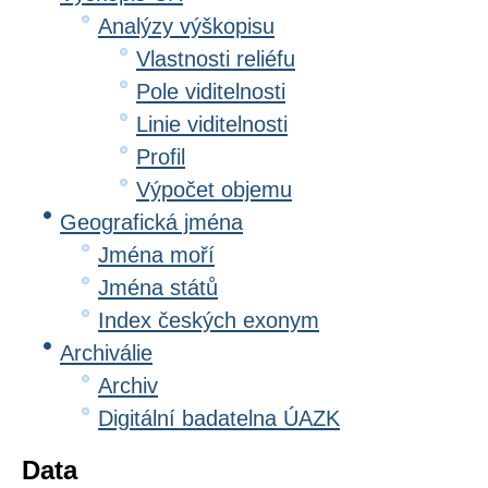
Analýzy výškopisu
Vlastnosti reliéfu
Pole viditelnosti
Linie viditelnosti
Profil
Výpočet objemu
Geografická jména
Jména moří
Jména států
Index českých exonym
Archiválie
Archiv
Digitální badatelna ÚAZK
Data