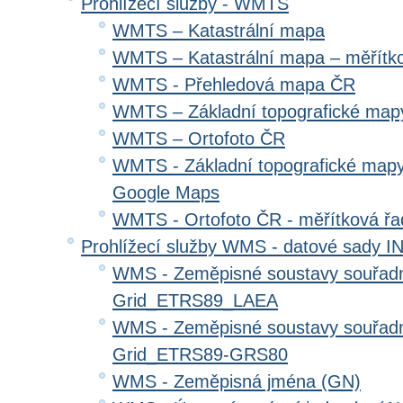
Prohlížecí služby - WMTS
WMTS – Katastrální mapa
WMTS – Katastrální mapa – měřítk
WMTS - Přehledová mapa ČR
WMTS – Základní topografické ma
WMTS – Ortofoto ČR
WMTS - Základní topografické mapy
Google Maps
WMTS - Ortofoto ČR - měřítková ř
Prohlížecí služby WMS - datové sady 
WMS - Zeměpisné soustavy souřadni
Grid_ETRS89_LAEA
WMS - Zeměpisné soustavy souřadni
Grid_ETRS89-GRS80
WMS - Zeměpisná jména (GN)