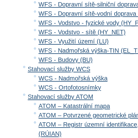
WFS - Dopravní sítě-silniční dopr
WFS - Dopravní sítě-vodní doprav
WFS - Vodstvo - fyzické vody (HY_
WFS - Vodstvo - sítě (HY_NET)
WFS - Využití území (LU)
WFS - Nadmořská výška-TIN (EL_T
WFS - Budovy (BU)
Stahovací služby WCS
WCS - Nadmořská výška
WCS - Ortofotosnímky
Stahovací služby ATOM
ATOM – Katastrální mapa
ATOM – Potvrzené geometrické plá
ATOM – Registr územní identifikace
(RÚIAN)