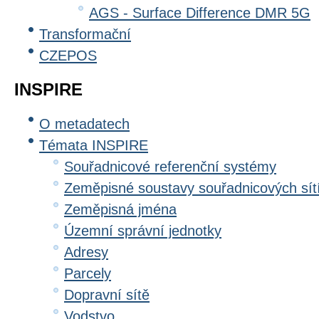
AGS - Surface Difference DMR 5G
Transformační
CZEPOS
INSPIRE
O metadatech
Témata INSPIRE
Souřadnicové referenční systémy
Zeměpisné soustavy souřadnicových sít
Zeměpisná jména
Územní správní jednotky
Adresy
Parcely
Dopravní sítě
Vodstvo