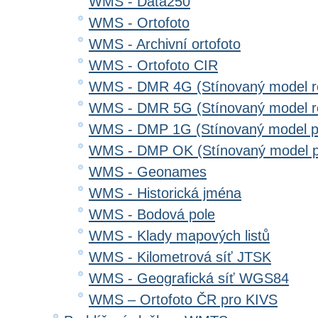
WMS - Data250
WMS - Ortofoto
WMS - Archivní ortofoto
WMS - Ortofoto CIR
WMS - DMR 4G (Stínovaný model re
WMS - DMR 5G (Stínovaný model re
WMS - DMP 1G (Stínovaný model p
WMS - DMP OK (Stínovaný model p
WMS - Geonames
WMS - Historická jména
WMS - Bodová pole
WMS - Klady mapových listů
WMS - Kilometrová síť JTSK
WMS - Geografická síť WGS84
WMS – Ortofoto ČR pro KIVS