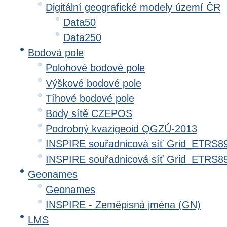
Digitální geografické modely území ČR
Data50
Data250
Bodová pole
Polohové bodové pole
Výškové bodové pole
Tíhové bodové pole
Body sítě CZEPOS
Podrobný kvazigeoid QGZÚ-2013
INSPIRE souřadnicová síť Grid_ETRS8
INSPIRE souřadnicová síť Grid_ETRS
Geonames
Geonames
INSPIRE - Zeměpisná jména (GN)
LMS