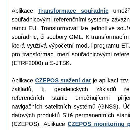
Aplikace
Transformace souřadnic
umožňu
souřadnicovými referenčními systémy závazn
rámci EU. Transformovat lze jednotlivé sou
souřadnic, či soubory GML. K transformacím
která využívá výpočetní modul programu E
pro transformaci mezi souřadnicovými refe
(ETRF2000) a S-JTSK.
Aplikace
CZEPOS stažení dat
je aplikací tz
základů, tj. geodetických základů re
referenčních stanic umožňujícími příj
navigačních satelitních systémů (GNSS). Úč
datových produktů Sítě permanentních stan
(CZEPOS). Aplikace
CZEPOS monitoring p