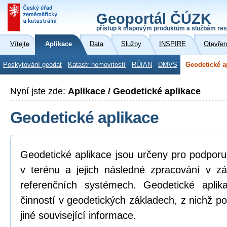
Geoportál ČÚZK
přístup k mapovým produktům a službám res
Vítejte
Aplikace
Data
Služby
INSPIRE
Otevřen
Poskytování geodat
Katastr nemovitostí
RÚIAN
DMVS
Geodetické a
Nyní jste zde:
Aplikace / Geodetické aplikace
Geodetické aplikace
Geodetické aplikace jsou určeny pro podpor
v terénu a jejich následné zpracování v z
referenčních systémech. Geodetické aplik
činností v geodetických základech, z nichž po
jiné související informace.