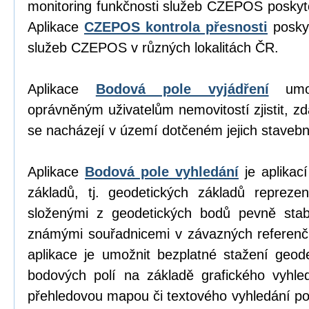
monitoring funkčnosti služeb CZEPOS poskyt
Aplikace
CZEPOS kontrola přesnosti
poskyt
služeb CZEPOS v různých lokalitách ČR.
Aplikace
Bodová pole vyjádření
umož
oprávněným uživatelům nemovitostí zjistit, z
se nacházejí v území dotčeném jejich stavební
Aplikace
Bodová pole vyhledání
je aplikací
základů, tj. geodetických základů repreze
složenými z geodetických bodů pevně stab
známými souřadnicemi v závazných referen
aplikace je umožnit bezplatné stažení geod
bodových polí na základě grafického vyhl
přehledovou mapou či textového vyhledání p