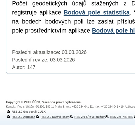
Počet geodetických údajů stažených z D
registruje aplikace
Bodová pole statistika
. 
na bodech bodových polí lze zaslat přísl
pole prostřednictvím aplikace
Bodová pole hl
Poslední aktualizace: 03.03.2026
Poslední revize:
03.03.2026
Autor: 147
Copyright © 2010 ČÚZK, Všechna práva vyhrazena
Kontakt: Pod sídlištěm 9/1800, 182 11 Praha 8, tel.: +420 284 041 111, fax: +420 284 041 416,
Uživate
RSS 2.0 Geoportál ČÚZK
RSS 2.0 Aplikace
RSS 2.0 Datové sady
RSS 2.0 Síťové služby
RSS 2.0 INSPIRE