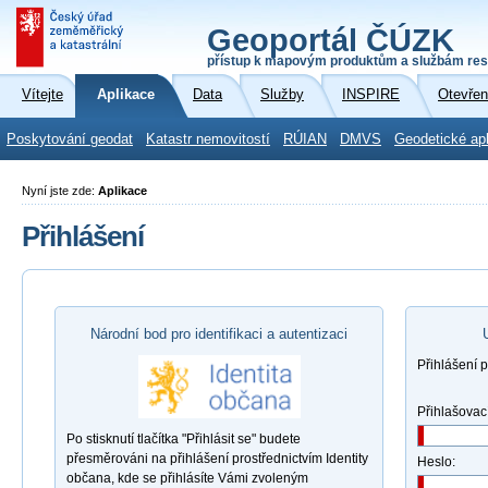
Geoportál ČÚZK
přístup k mapovým produktům a službám res
Vítejte
Aplikace
Data
Služby
INSPIRE
Otevřen
Poskytování geodat
Katastr nemovitostí
RÚIAN
DMVS
Geodetické ap
Nyní jste zde:
Aplikace
Přihlášení
Národní bod pro identifikaci a autentizaci
Přihlášení 
Přihlašovac
Po stisknutí tlačítka "Přihlásit se" budete
přesměrováni na přihlášení prostřednictvím Identity
Heslo:
občana, kde se přihlásíte Vámi zvoleným