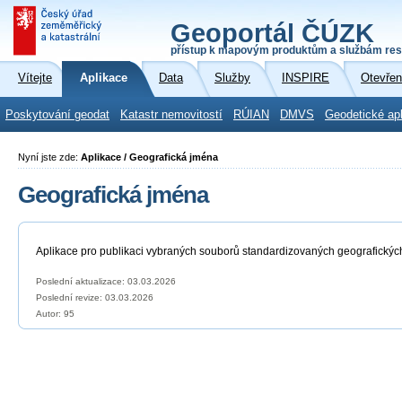
Geoportál ČÚZK
přístup k mapovým produktům a službám res
Vítejte
Aplikace
Data
Služby
INSPIRE
Otevřen
Poskytování geodat
Katastr nemovitostí
RÚIAN
DMVS
Geodetické ap
Nyní jste zde:
Aplikace / Geografická jména
Geografická jména
Aplikace pro publikaci vybraných souborů standardizovaných geografickýc
Poslední aktualizace: 03.03.2026
Poslední revize:
03.03.2026
Autor: 95