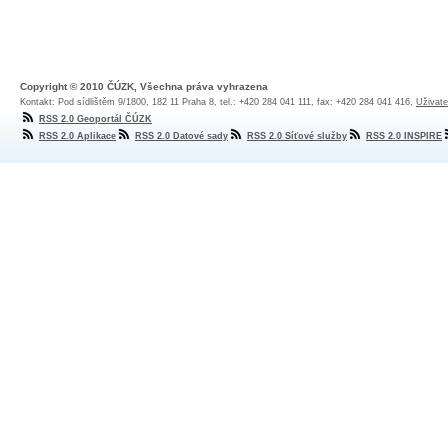
Copyright © 2010 ČÚZK, Všechna práva vyhrazena
Kontakt: Pod sídlištěm 9/1800, 182 11 Praha 8, tel.: +420 284 041 111, fax: +420 284 041 416,
Uživate
RSS 2.0 Geoportál ČÚZK
RSS 2.0 Aplikace
RSS 2.0 Datové sady
RSS 2.0 Síťové služby
RSS 2.0 INSPIRE