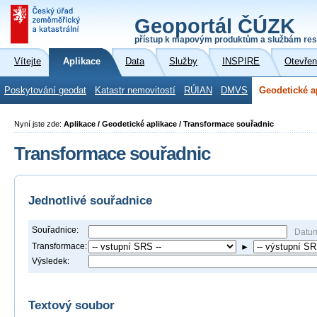
Geoportál ČÚZK
přístup k mapovým produktům a službám res
Vítejte
Aplikace
Data
Služby
INSPIRE
Otevřen
Poskytování geodat
Katastr nemovitostí
RÚIAN
DMVS
Geodetické a
Nyní jste zde:
Aplikace / Geodetické aplikace / Transformace souřadnic
Transformace souřadnic
Jednotlivé souřadnice
Souřadnice:
Datu
Transformace:
►
Výsledek:
Textový soubor