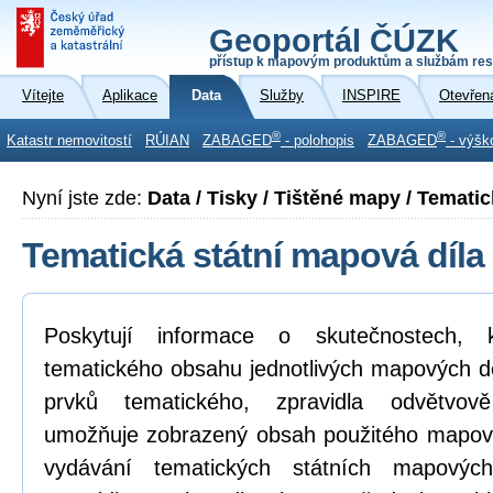
Geoportál ČÚZK
přístup k mapovým produktům a službám res
Vítejte
Aplikace
Data
Služby
INSPIRE
Otevřen
®
®
Katastr nemovitostí
RÚIAN
ZABAGED
- polohopis
ZABAGED
- výšk
Nyní jste zde:
Data / Tisky / Tištěné mapy / Temati
Tematická státní mapová díla
Poskytují informace o skutečnostech,
tematického obsahu jednotlivých mapových děl
prvků tematického, zpravidla odvětvo
umožňuje zobrazený obsah použitého mapov
vydávání tematických státních mapových