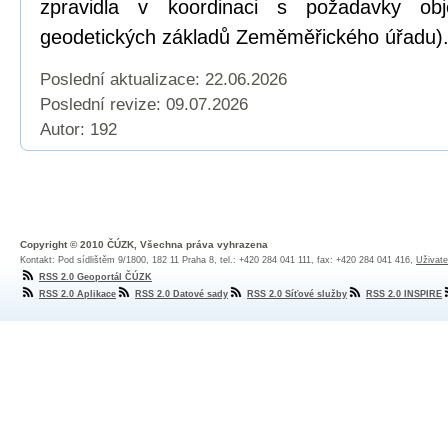
zpravidla v koordinaci s požadavky obj
geodetických základů Zeměměřického úřadu)
Poslední aktualizace: 22.06.2026
Poslední revize:
09.07.2026
Autor: 192
Copyright © 2010 ČÚZK, Všechna práva vyhrazena
Kontakt: Pod sídlištěm 9/1800, 182 11 Praha 8, tel.: +420 284 041 111, fax: +420 284 041 416,
Uživate
RSS 2.0 Geoportál ČÚZK
RSS 2.0 Aplikace
RSS 2.0 Datové sady
RSS 2.0 Síťové služby
RSS 2.0 INSPIRE