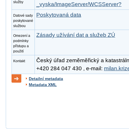
služby
_vyska/ImageServer/WCSServer?
Poskytovaná data
Datové sady
poskytované
službou
Zásady užívání dat a služeb ZÚ
Omezení a
podmínky
přístupu a
použití
Český úřad zeměměřický a katastrální, 
Kontakt
+420 284 047 430 , e-mail:
milan.kri
Detailní metadata
Metadata XML