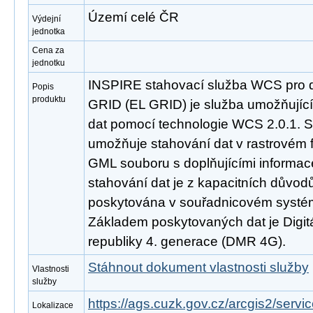
Území celé ČR
Výdejní
jednotka
Cena za
jednotku
INSPIRE stahovací služba WCS pro 
Popis
produktu
GRID (EL GRID) je služba umožňujíc
dat pomocí technologie WCS 2.0.1. S
umožňuje stahování dat v rastrovém 
GML souboru s doplňujícími informa
stahování dat je z kapacitních důvo
poskytována v souřadnicovém syst
Základem poskytovaných dat je Digitá
republiky 4. generace (DMR 4G).
Stáhnout dokument vlastnosti služby
Vlastnosti
služby
https://ags.cuzk.gov.cz/arcgis2/se
Lokalizace