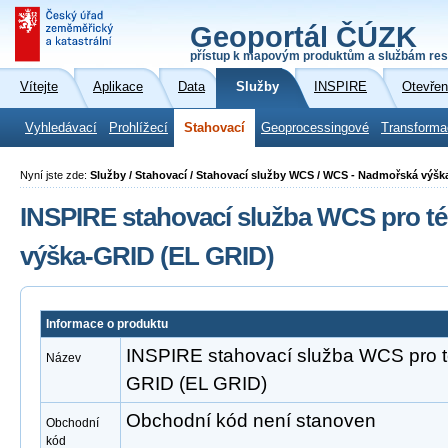
Geoportál ČÚZK
přístup k mapovým produktům a službám res
Vítejte
Aplikace
Data
Služby
INSPIRE
Otevřen
Vyhledávací
Prohlížecí
Stahovací
Geoprocessingové
Transforma
Nyní jste zde:
Služby / Stahovací / Stahovací služby WCS / WCS - Nadmořská výšk
INSPIRE stahovací služba WCS pro 
výška-GRID (EL GRID)
Informace o produktu
INSPIRE stahovací služba WCS pro 
Název
GRID (EL GRID)
Obchodní kód není stanoven
Obchodní
kód