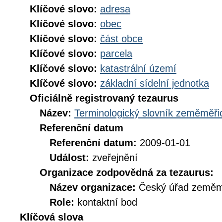
Klíčové slovo:
adresa
Klíčové slovo:
obec
Klíčové slovo:
část obce
Klíčové slovo:
parcela
Klíčové slovo:
katastrální území
Klíčové slovo:
základní sídelní jednotka
Oficiálně registrovaný tezaurus
Název:
Terminologický slovník zeměměřic
Referenční datum
Referenční datum:
2009-01-01
Událost:
zveřejnění
Organizace zodpovědná za tezaurus:
Název organizace:
Český úřad zeměmě
Role:
kontaktní bod
Klíčová slova