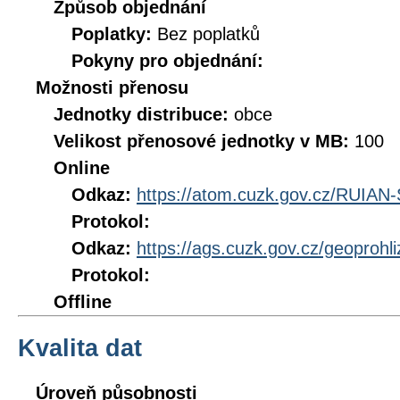
Způsob objednání
Poplatky:
Bez poplatků
Pokyny pro objednání:
Možnosti přenosu
Jednotky distribuce:
obce
Velikost přenosové jednotky v MB:
100
Online
Odkaz:
https://atom.cuzk.gov.cz/RUIAN
Protokol:
Odkaz:
https://ags.cuzk.gov.cz/geoprohl
Protokol:
Offline
Kvalita dat
Úroveň působnosti