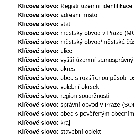
Klíčové slovo:
Registr územní identifikace
Klíčové slovo:
adresní místo
Klíčové slovo:
stát
Klíčové slovo:
městský obvod v Praze (M
Klíčové slovo:
městský obvod/městská č
Klíčové slovo:
ulice
Klíčové slovo:
vyšší územní samosprávný
Klíčové slovo:
okres
Klíčové slovo:
obec s rozšířenou působno
Klíčové slovo:
volební okrsek
Klíčové slovo:
region soudržnosti
Klíčové slovo:
správní obvod v Praze (SO
Klíčové slovo:
obec s pověřeným obecní
Klíčové slovo:
kraj
Klíčové slovo:
stavební objekt