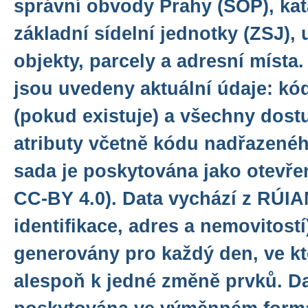
správní obvody Prahy (SOP), kat
základní sídelní jednotky (ZSJ), 
objekty, parcely a adresní místa
jsou uvedeny aktuální údaje: kód
(pokud existuje) a všechny dos
atributy včetně kódu nadřazené
sada je poskytována jako otevřen
CC-BY 4.0). Data vychází z RÚIA
identifikace, adres a nemovitost
generovány pro každý den, ve k
alespoň k jedné změně prvků. Da