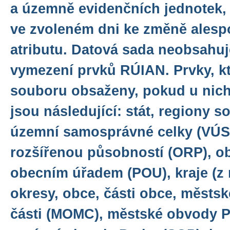
a územně evidenčních jednotek, 
ve zvoleném dni ke změně alesp
atributu. Datová sada neobsahuj
vymezení prvků RÚIAN. Prvky, kt
souboru obsaženy, pokud u nich
jsou následující: stát, regiony s
územní samosprávné celky (VÚS
rozšířenou působností (ORP), o
obecním úřadem (POU), kraje (z 
okresy, obce, části obce, městs
části (MOMC), městské obvody P