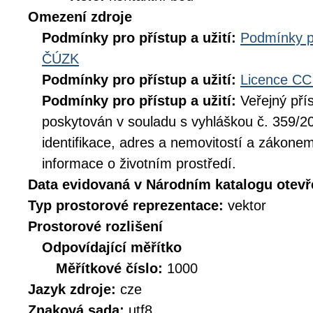
Omezení zdroje
Podmínky pro přístup a užití:
Podmínky p
ČÚZK
Podmínky pro přístup a užití:
Licence CC
Podmínky pro přístup a užití:
Veřejný pří
poskytován v souladu s vyhláškou č. 359/20
identifikace, adres a nemovitostí a zákone
informace o životním prostředí.
Data evidovaná v Národním katalogu otev
Typ prostorové reprezentace:
vektor
Prostorové rozlišení
Odpovídající měřítko
Měřítkové číslo:
1000
Jazyk zdroje:
cze
Znaková sada:
utf8