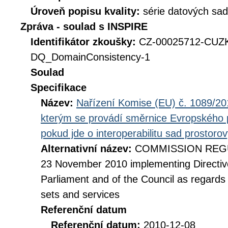
Úroveň popisu kvality:
série datových sad
Zpráva - soulad s INSPIRE
Identifikátor zkoušky:
CZ-00025712-CUZ
DQ_DomainConsistency-1
Soulad
Specifikace
Název:
Nařízení Komise (EU) č. 1089/201
kterým se provádí směrnice Evropského 
pokud jde o interoperabilitu sad prostoro
Alternativní název:
COMMISSION REGUL
23 November 2010 implementing Directiv
Parliament and of the Council as regards i
sets and services
Referenční datum
Referenční datum:
2010-12-08