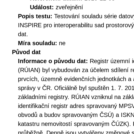
Událost:
zveřejnění
Popis testu:
Testování souladu série datov
INSPIRE pro interoperabilitu sad prostorov
dat.
Míra souladu:
ne
Původ dat
Informace o původu dat:
Registr územní i
(RÚIAN) byl vybudován za účelem sdílení r
prvcích, územně evidenčních jednotkách a 
správy v ČR. Oficiálně byl spuštěn 1. 7. 20
základními registry. RÚIAN vzniknul na zá
identifikační registr adres spravovaný MPSV
obvodů a budov spravovaným ČSÚ) a ISKN
katastru nemovitostí spravovaným ČÚZK). 
průběžně. Denně jsou vytvářeny změnové s