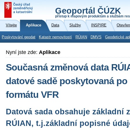
Geoportál ČÚZK
přístup k mapovým produktům a službám res
Vítejte
Aplikace
Data
Služby
INSPIRE
Otevřen
Poskytování geodat
Katastr nemovitostí
RÚIAN
DMVS
Geodetické ap
Nyní jste zde:
Aplikace
Současná změnová data RÚIA
datové sadě poskytovaná po 
formátu VFR
Datová sada obsahuje základní 
RÚIAN, t.j.základní popisné úda