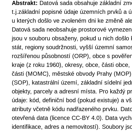
Abstrakt:
Datová sada obsahuje základní z
t.j.základní popisné údaje územních prvků a 
u kterých došlo ve zvoleném dni ke změně ales
Datová sada neobsahuje prostorové vymezení
jsou v souboru obsaženy, pokud u nich došlo 
stát, regiony soudržnosti, vyšší územní sam
rozšířenou působností (ORP), obce s pověř
kraje (z roku 1960), okresy, obce, části obc
části (MOMC), městské obvody Prahy (MOP),
(SOP), katastrální území, základní sídelní jed
objekty, parcely a adresní místa. Pro každý p
údaje: kód, definiční bod (pokud existuje) a 
atributy včetně kódu nadřazeného prvku. Dat
otevřená data (licence CC-BY 4.0). Data vyc
identifikace, adres a nemovitostí). Soubory j