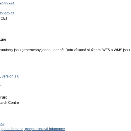
zk.gov.cz
uzk.gov.cz
7 CET
ěžně
 soubory jsou generovány jednou denně. Data získaná službami WFS a WMS jsou
 version 1.0
01
rus:
earch Centre
tka
, geoinformace, geoprostorová informace