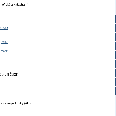
ěřický a katastrální
1800/9
ov.cz
gov.cz
T
 profil ČÚZK
právní jednotky (AU)