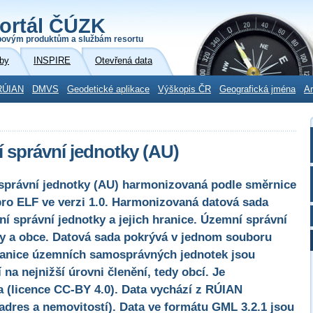
ortál ČÚZK
povým produktům a službám resortu
by
INSPIRE
Otevřená data
RÚIAN
DMVS
Geodetické aplikace
Výškopis ČR
Geografická jména
Ar
správní jednotky (AU)
správní jednotky (AU) harmonizovaná podle směrnice
pro ELF ve verzi 1.0. Harmonizovaná datová sada
 správní jednotky a jejich hranice. Územní správní
esy a obce. Datová sada pokrývá v jednom souboru
Hranice územních samosprávných jednotek jsou
na nejnižší úrovni členění, tedy obcí. Je
a (licence CC-BY 4.0). Data vychází z RÚIAN
 adres a nemovitostí). Data ve formátu GML 3.2.1 jsou