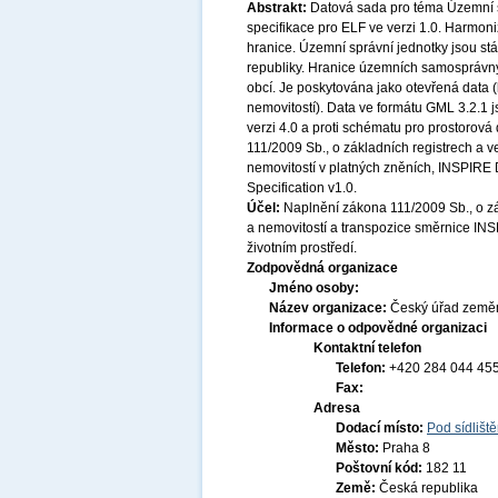
Abstrakt:
Datová sada pro téma Územní 
specifikace pro ELF ve verzi 1.0. Harmo
hranice. Územní správní jednotky jsou st
republiky. Hranice územních samosprávnýc
obcí. Je poskytována jako otevřená data 
nemovitostí). Data ve formátu GML 3.2.1 
verzi 4.0 a proti schématu pro prostorová
111/2009 Sb., o základních registrech a v
nemovitostí v platných zněních, INSPIRE D
Specification v1.0.
Účel:
Naplnění zákona 111/2009 Sb., o zák
a nemovitostí a transpozice směrnice INS
životním prostředí.
Zodpovědná organizace
Jméno osoby:
Název organizace:
Český úřad zeměm
Informace o odpovědné organizaci
Kontaktní telefon
Telefon:
+420 284 044 45
Fax:
Adresa
Dodací místo:
Pod sídlišt
Město:
Praha 8
Poštovní kód:
182 11
Země:
Česká republika