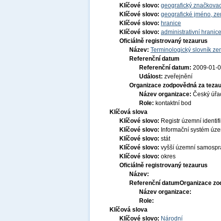
Klíčové slovo:
geografický značkovac
Klíčové slovo:
geografické jméno, 
Klíčové slovo:
hranice
Klíčové slovo:
administrativní hranic
Oficiálně registrovaný tezaurus
Název:
Terminologický slovník zem
Referenční datum
Referenční datum:
2009-01-
Událost:
zveřejnění
Organizace zodpovědná za tezau
Název organizace:
Český úřa
Role:
kontaktní bod
Klíčová slova
Klíčové slovo:
Registr územní identif
Klíčové slovo:
Informační systém územ
Klíčové slovo:
stát
Klíčové slovo:
vyšší územní samospr
Klíčové slovo:
okres
Oficiálně registrovaný tezaurus
Název:
Referenční datum
Organizace zo
Název organizace:
Role:
Klíčová slova
Klíčové slovo:
Národní