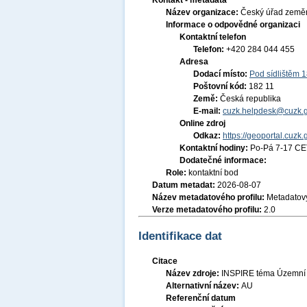
Kontakt - metadata
Název organizace:
Český úřad zeměm
Informace o odpovědné organizaci
Kontaktní telefon
Telefon:
+420 284 044 455
Adresa
Dodací místo:
Pod sídlištěm 
Poštovní kód:
182 11
Země:
Česká republika
E-mail:
cuzk.helpdesk@cuzk.g
Online zdroj
Odkaz:
https://geoportal.cuzk.
Kontaktní hodiny:
Po-Pá 7-17 CE
Dodatečné informace:
Role:
kontaktní bod
Datum metadat:
2026-08-07
Název metadatového profilu:
Metadatový
Verze metadatového profilu:
2.0
Identifikace dat
Citace
Název zdroje:
INSPIRE téma Územní s
Alternativní název:
AU
Referenční datum