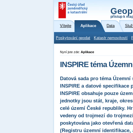
Geop
přístup k ma
Vítejte
Aplikace
Data
Služ
Poskytování geodat
Katastr nemovitostí
Nyní jste zde:
Aplikace
INSPIRE téma Územní 
Datová sada pro téma Územní 
INSPIRE a datové specifikace 
INSPIRE obsahuje pouze územní
jednotky jsou stát, kraje, okr
celé území České republiky. 
vedeny od trojmezí do trojmezí 
poskytována jako otevřená dat
(Registru územní identifikace,