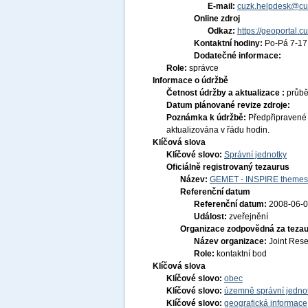
E-mail:
cuzk.helpdesk@cu
Online zdroj
Odkaz:
https://geoportal.c
Kontaktní hodiny:
Po-Pá 7-1
Dodatečné informace:
Role:
správce
Informace o údržbě
Četnost údržby a aktualizace :
průb
Datum plánované revize zdroje:
Poznámka k údržbě:
Předpřipravené
aktualizována v řádu hodin.
Klíčová slova
Klíčové slovo:
Správní jednotky
Oficiálně registrovaný tezaurus
Název:
GEMET - INSPIRE themes,
Referenční datum
Referenční datum:
2008-06-
Událost:
zveřejnění
Organizace zodpovědná za tezau
Název organizace:
Joint Res
Role:
kontaktní bod
Klíčová slova
Klíčové slovo:
obec
Klíčové slovo:
územně správní jedno
Klíčové slovo:
geografická informace