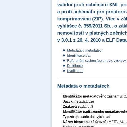
validní proti schématu XML pr
a proti schématu pro prostorov
komprimována (ZIP). Více v zák
vyhlášce č. 359/2011 Sb., o zák
nemovitostí v platných zněních
v 3.0.1 z 26. 4. 2010 a ELF Data
Metadata o metadatech
Identifikace dat
Referenční systém (polohový, výškový
Distribuce
Kvalita dat
Metadata o metadatech
Identifikátor metadatového záznamu:
C
Jazyk metadat:
cze
Znaková sada:
utf8
Identifikátor nadřazeného metadatové
Typ zdroje:
série datových sad
Název hierarchické úrovně:
META_AU_