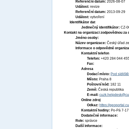
Referenční datum:
2026-08-07
Událost:
revize
Referenční datum:
2013-09-29
Událost:
vytvoření
Identifikátor dat
Jedinečný identifikátor:
CZ-0
Kontakt na organizaci zodpovědnou za 
Jméno osoby:
Název organizace:
Český úřad ze
Informace o odpovědné organiza
Kontaktní telefon
Telefon:
+420 284 044 45
Fax:
Adresa
Dodací místo:
Pod sídlišt
Město:
Praha 8
Poštovní kód:
182 11
Země:
Česká republika
E-mail:
cuzk.helpdesk@cu
Online zdroj
Odkaz:
https://geoportal.c
Kontaktní hodiny:
Po-Pá 7-1
Dodatečné informace:
Role:
správce
Další informace: