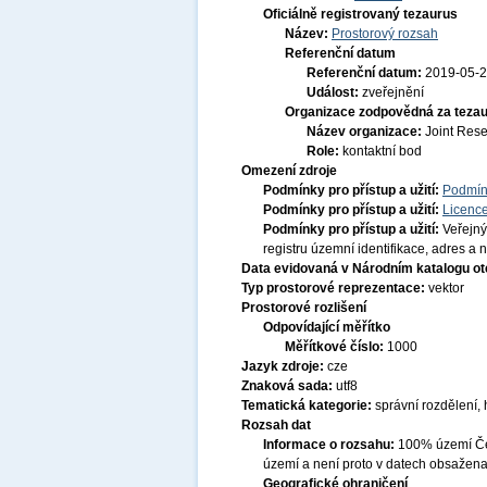
Oficiálně registrovaný tezaurus
Název:
Prostorový rozsah
Referenční datum
Referenční datum:
2019-05-
Událost:
zveřejnění
Organizace zodpovědná za tezau
Název organizace:
Joint Res
Role:
kontaktní bod
Omezení zdroje
Podmínky pro přístup a užití:
Podmín
Podmínky pro přístup a užití:
Licenc
Podmínky pro přístup a užití:
Veřejný
registru územní identifikace, adres a
Data evidovaná v Národním katalogu o
Typ prostorové reprezentace:
vektor
Prostorové rozlišení
Odpovídající měřítko
Měřítkové číslo:
1000
Jazyk zdroje:
cze
Znaková sada:
utf8
Tematická kategorie:
správní rozdělení,
Rozsah dat
Informace o rozsahu:
100% území Čes
území a není proto v datech obsažena
Geografické ohraničení