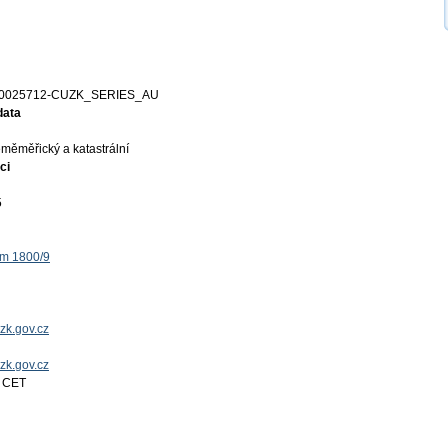
0025712-CUZK_SERIES_AU
data
měměřický a katastrální
ci
5
ěm 1800/9
zk.gov.cz
uzk.gov.cz
7 CET