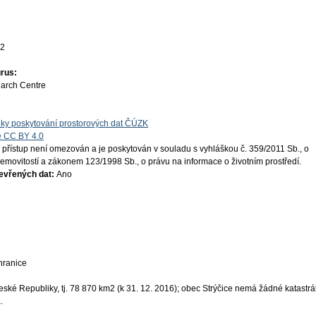
22
rus:
earch Centre
ky poskytování prostorových dat ČÚZK
e CC BY 4.0
 přístup není omezován a je poskytován v souladu s vyhláškou č. 359/2011 Sb., o
 nemovitostí a zákonem 123/1998 Sb., o právu na informace o životním prostředí.
tevřených dat:
Ano
 hranice
ké Republiky, tj. 78 870 km2 (k 31. 12. 2016); obec Strýčice nemá žádné katastrá
.