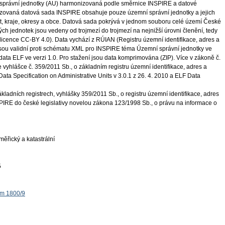
správní jednotky (AU) harmonizovaná podle směrnice INSPIRE a datové
nizovaná datová sada INSPIRE obsahuje pouze územní správní jednotky a jejich
át, kraje, okresy a obce. Datová sada pokrývá v jednom souboru celé území České
h jednotek jsou vedeny od trojmezí do trojmezí na nejnižší úrovni členění, tedy
(licence CC-BY 4.0). Data vychází z RÚIAN (Registru územní identifikace, adres a
jsou validní proti schématu XML pro INSPIRE téma Územní správní jednotky ve
 data ELF ve verzi 1.0. Pro stažení jsou data komprimována (ZIP). Více v zákoně č.
e vyhlášce č. 359/2011 Sb., o základním registru územní identifikace, adres a
ata Specification on Administrative Units v 3.0.1 z 26. 4. 2010 a ELF Data
ladních registrech, vyhlášky 359/2011 Sb., o registru územní identifikace, adres
PIRE do české legislativy novelou zákona 123/1998 Sb., o právu na informace o
ěřický a katastrální
5
ěm 1800/9