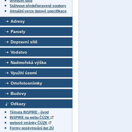
prohlížet data
Stáhnout předpřipravené soubory
Aktuální verze datové specifikace
Adresy
Parcely
Dopravní sítě
Vodstvo
Nadmořská výška
Využití území
Ortofotosnímky
Budovy
Odkazy
Témata INSPIRE - úvod
INSPIRE na webu ČÚZK
webové stránky ČÚZK
Formy poskytování dat ZÚ