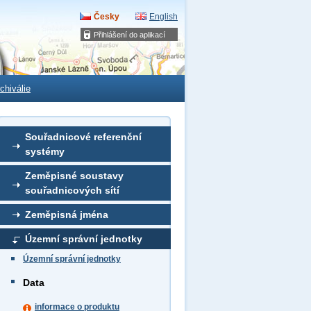
Česky
English
Přihlášení do aplikací
chiválie
Souřadnicové referenční
systémy
Zeměpisné soustavy
souřadnicových sítí
Zeměpisná jména
Územní správní jednotky
Územní správní jednotky
Data
informace o produktu