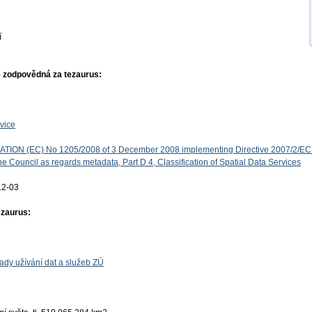
í
 zodpovědná za tezaurus:
vice
ON (EC) No 1205/2008 of 3 December 2008 implementing Directive 2007/2/EC 
e Council as regards metadata, Part D 4, Classification of Spatial Data Services
12-03
ezaurus:
ady užívání dat a služeb ZÚ