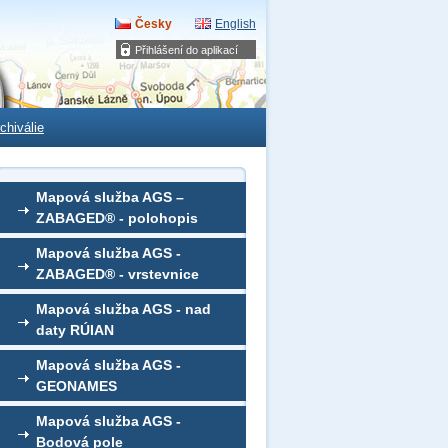
Česky
English
Přihlášení do aplikací
chiválie
Mapová služba AGS –
ZABAGED® - polohopis
Mapová služba AGS -
ZABAGED® - vrstevnice
Mapová služba AGS - nad
daty RÚIAN
Mapová služba AGS -
GEONAMES
Mapová služba AGS -
Bodová pole