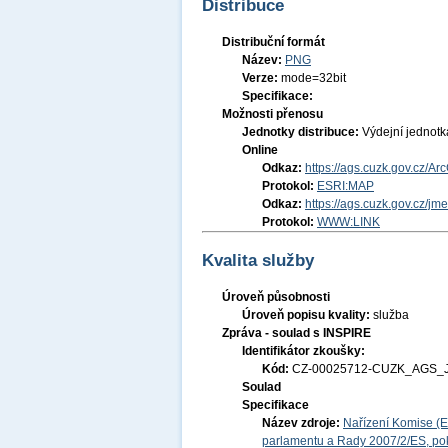
Distribuce
Distribuční formát
Název:
PNG
Verze:
mode=32bit
Specifikace:
Možnosti přenosu
Jednotky distribuce:
Výdejní jednot
Online
Odkaz:
https://ags.cuzk.gov.cz/A
Protokol:
ESRI:MAP
Odkaz:
https://ags.cuzk.gov.cz/jm
Protokol:
WWW:LINK
Kvalita služby
Úroveň působnosti
Úroveň popisu kvality:
služba
Zpráva - soulad s INSPIRE
Identifikátor zkoušky:
Kód:
CZ-00025712-CUZK_AGS_
Soulad
Specifikace
Název zdroje:
Nařízení Komise (E
parlamentu a Rady 2007/2/ES, pok