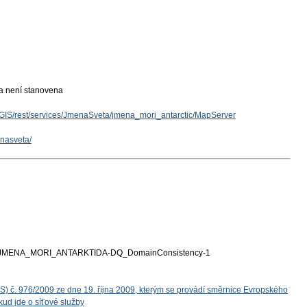
ka není stanovena
rcGIS/rest/services/JmenaSveta/jmena_mori_antarctic/MapServer
enasveta/
JMENA_MORI_ANTARKTIDA-DQ_DomainConsistency-1
S) č. 976/2009 ze dne 19. října 2009, kterým se provádí směrnice Evropského
ud jde o síťové služby