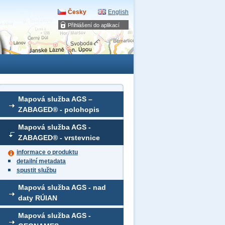
Česky
English
Přihlášení do aplikací
Mapová služba AGS –
ZABAGED® - polohopis
Mapová služba AGS -
ZABAGED® - vrstevnice
informace o produktu
detailní metadata
spustit službu
Mapová služba AGS - nad
daty RÚIAN
Mapová služba AGS -