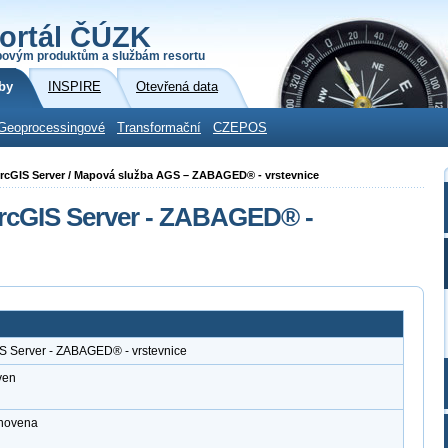
ortál ČÚZK
povým produktům a službám resortu
by
INSPIRE
Otevřená data
Geoprocessingové
Transformační
CZEPOS
i ArcGIS Server / Mapová služba AGS – ZABAGED® - vrstevnice
ArcGIS Server - ZABAGED® -
IS Server - ZABAGED® - vrstevnice
ven
anovena