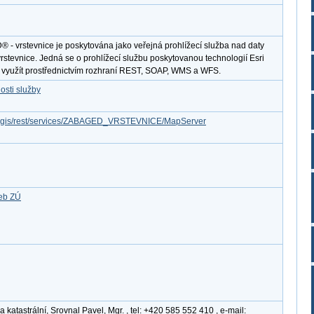
 vrstevnice je poskytována jako veřejná prohlížecí služba nad daty
stevnice. Jedná se o prohlížecí službu poskytovanou technologií Esri
e využít prostřednictvím rozhraní REST, SOAP, WMS a WFS.
osti služby
/arcgis/rest/services/ZABAGED_VRSTEVNICE/MapServer
žeb ZÚ
katastrální, Srovnal Pavel, Mgr. , tel: +420 585 552 410 , e-mail: