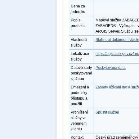
Cena za
jednotku
Popis
Mapová služba ZABAGED® -
produktu
ZABAGED® - Výškopis - vr
ArcGIS Server. Službu lz
Vlastnosti
Stáhnout dokument vlastn
služby
Lokalizace
https://ags.cuzk.gov.cz
služby
Datové sady
Poskytovaná data
poskytované
službou
Omezení a
Zásady užívání dat a slu
podmínky
přístupu a
použití
Prohlížení
Spustit službu
služby ve
veřejném
klientu
Kontakt
Český úřad zeměměřický a 