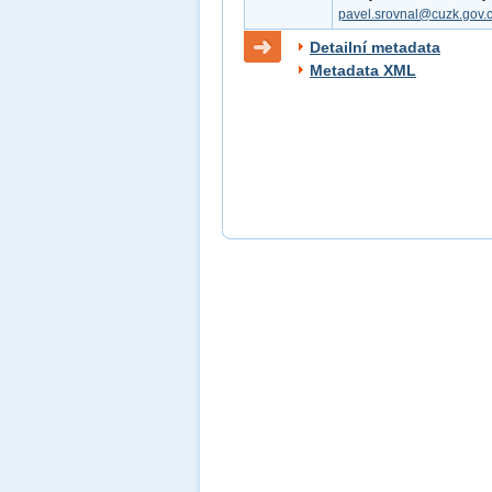
pavel.srovnal@cuzk.gov.
Detailní metadata
Metadata XML