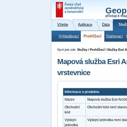
Geop
přístup k ma
Vítejte
Aplikace
Data
Služ
Vyhledávací
Prohlížecí
Stahovací
Nyní jste zde:
Služby / Prohlížecí / Služby Esr
Mapová služba Esri 
vrstevnice
Informace o produktu
Název
Mapová služba Esri ArcG
Obchodní
Obchodní kód není stano
kód
Výdejní
Výdejní jednotka není st
jednotka