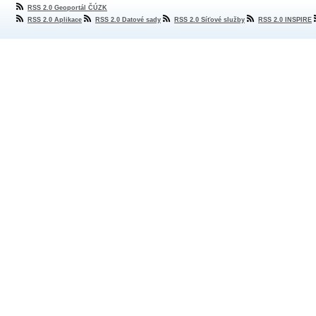
RSS 2.0 Geoportál ČÚZK
RSS 2.0 Aplikace
RSS 2.0 Datové sady
RSS 2.0 Síťové služby
RSS 2.0 INSPIRE