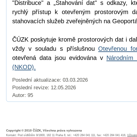
"Distribuce" a „Stahování dat" s odkazy, k
rychlý přístup k otevřeným prostorovým d
stahovacích služeb zveřejněných na Geoport
ČÚZK poskytuje kromě prostorových dat i dal
vždy v souladu s příslušnou
Otevřenou fo
otevřená data jsou evidována v
Národním 
(NKOD).
Poslední aktualizace: 03.03.2026
Poslední revize:
12.05.2026
Autor: 95
Copyright © 2010 ČÚZK, Všechna práva vyhrazena
Kontakt: Pod sídlištěm 9/1800, 182 11 Praha 8, tel.: +420 284 041 111, fax: +420 284 041 416,
Uživate