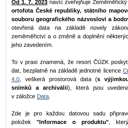
Od 1. 7. 2023
navíc zveřejňuje Zeměměřický
ortofota České republiky, státního mapov
souboru geografického názvosloví a bodo
otevřená data na základě novely zák
zeměměřictví a o změně a doplnění některýc
jeho zavedením.
To v praxi znamená, že resort ČÚZK poskyt
dat, bezplatně na základě jednotné licence
C
4.0
, veškerá prostorová data (
s výjimko
snímků a archiválií
), která jsou uvede
v záložce
Data
.
Zde je pro každou datovou sadu připrav
položek
"Informace o produktu"
, kter