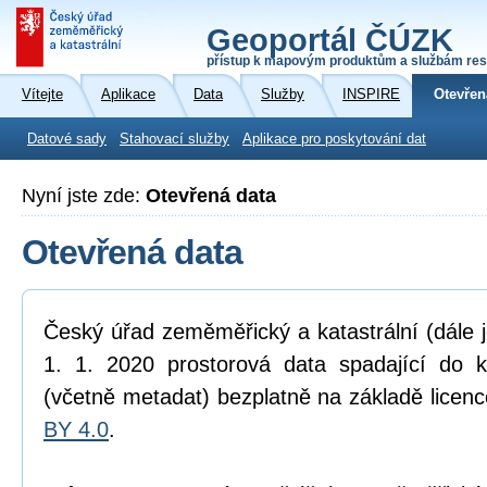
Geoportál ČÚZK
přístup k mapovým produktům a službám res
Vítejte
Aplikace
Data
Služby
INSPIRE
Otevřen
Datové sady
Stahovací služby
Aplikace pro poskytování dat
Nyní jste zde:
Otevřená data
Otevřená data
Český úřad zeměměřický a katastrální (dále 
1. 1. 2020 prostorová data spadající do 
(včetně metadat) bezplatně na základě licen
BY 4.0
.