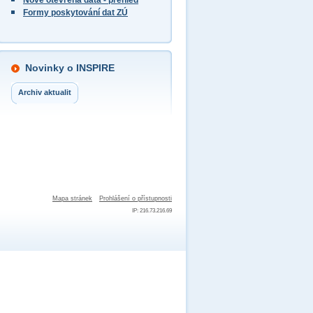
Nově otevřená data - přehled
Formy poskytování dat ZÚ
Novinky o INSPIRE
Archiv aktualit
Mapa stránek
Prohlášení o přístupnosti
IP: 216.73.216.69