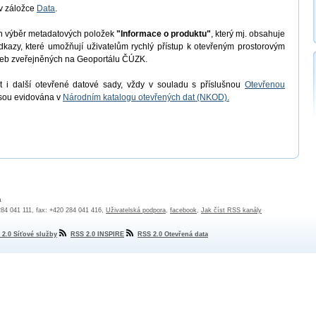
v záložce
Data
.
en výběr metadatových položek
"Informace o produktu"
, který mj. obsahuje
odkazy, které umožňují uživatelům rychlý přístup k otevřeným prostorovým
užeb zveřejněných na Geoportálu ČÚZK.
 i další otevřené datové sady, vždy v souladu s příslušnou
Otevřenou
jsou evidována v
Národním katalogu otevřených dat (NKOD).
a
 284 041 111, fax: +420 284 041 416,
Uživatelská podpora
,
facebook
,
Jak číst RSS kanály
 2.0 Síťové služby
RSS 2.0 INSPIRE
RSS 2.0 Otevřená data