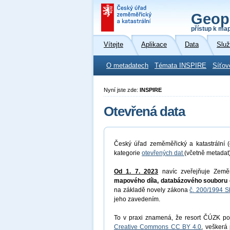
Geop
přístup k ma
Vítejte
Aplikace
Data
Slu
O metadatech
Témata INSPIRE
Síťov
Nyní jste zde:
INSPIRE
Otevřená data
Český úřad zeměměřický a katastrální (
kategorie
otevřených dat
(včetně metadat
Od 1. 7. 2023
navíc zveřejňuje Země
mapového díla, databázového souboru 
na základě novely zákona
č. 200/1994 S
jeho zavedením.
To v praxi znamená, že resort ČÚZK pos
Creative Commons CC BY 4.0
, veškerá 