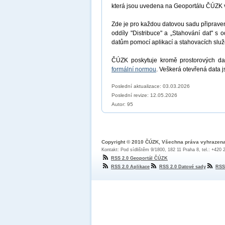
která jsou uvedena na Geoportálu ČÚZK 
Zde je pro každou datovou sadu připrav
oddíly "Distribuce" a „Stahování dat" s 
datům pomocí aplikací a stahovacích sl
ČÚZK poskytuje kromě prostorových dat
formální normou
. Veškerá otevřená data 
Poslední aktualizace: 03.03.2026
Poslední revize:
12.05.2026
Autor: 95
Copyright © 2010 ČÚZK, Všechna práva vyhrazen
Kontakt: Pod sídlištěm 9/1800, 182 11 Praha 8, tel.: +420
RSS 2.0 Geoportál ČÚZK
RSS 2.0 Aplikace
RSS 2.0 Datové sady
RSS