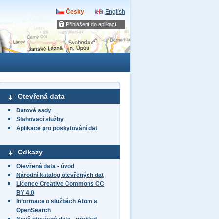
Česky
English
Přihlášení do aplikací
Otevřená data
Datové sady
Stahovací služby
Aplikace pro poskytování dat
Odkazy
Otevřená data - úvod
Národní katalog otevřených dat
Licence Creative Commons CC
BY 4.0
Informace o službách Atom a
OpenSearch