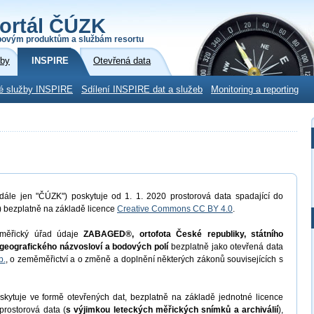
ortál ČÚZK
povým produktům a službám resortu
žby
INSPIRE
Otevřená data
é služby INSPIRE
Sdílení INSPIRE dat a služeb
Monitoring a reporting
dále jen "ČÚZK") poskytuje od 1. 1. 2020 prostorová data spadající do
) bezplatně na základě licence
Creative Commons CC BY 4.0
.
měřický úřad údaje
ZABAGED®, ortofota České republiky, státního
geografického názvosloví a bodových polí
bezplatně jako otevřená data
b.
, o zeměměřictví a o změně a doplnění některých zákonů souvisejících s
kytuje ve formě otevřených dat, bezplatně na základě jednotné licence
prostorová data (
s výjimkou leteckých měřických snímků a archiválií
),