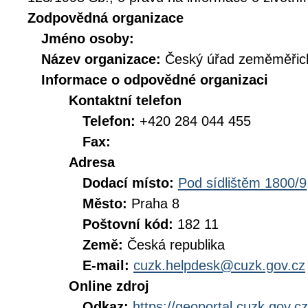
Zodpovědná organizace
Jméno osoby:
Název organizace:
Český úřad zeměměřick
Informace o odpovědné organizaci
Kontaktní telefon
Telefon:
+420 284 044 455
Fax:
Adresa
Dodací místo:
Pod sídlištěm 1800/9
Město:
Praha 8
Poštovní kód:
182 11
Země:
Česká republika
E-mail:
cuzk.helpdesk@cuzk.gov.cz
Online zdroj
Odkaz:
https://geoportal.cuzk.gov.cz