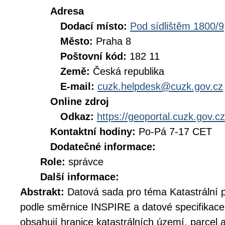
Adresa
Dodací místo:
Pod sídlištěm 1800/9
Město:
Praha 8
Poštovní kód:
182 11
Země:
Česká republika
E-mail:
cuzk.helpdesk@cuzk.gov.cz
Online zdroj
Odkaz:
https://geoportal.cuzk.gov.cz
Kontaktní hodiny:
Po-Pá 7-17 CET
Dodatečné informace:
Role:
správce
Další informace:
Abstrakt:
Datová sada pro téma Katastrální 
podle směrnice INSPIRE a datové specifikace 
obsahují hranice katastrálních území, parcel 