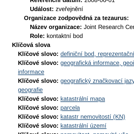
Referenční datum:
2008-06-01
Událost:
zveřejnění
Organizace zodpovědná za tezaurus:
Název organizace:
Joint Research Ce
Role:
kontaktní bod
Klíčová slova
Klíčové slovo:
definiční bod, reprezentačn
Klíčové slovo:
geografická informace, geo
informace
Klíčové slovo:
geografický značkovací jaz
geografie
Klíčové slovo:
katastrální mapa
Klíčové slovo:
parcela
Klíčové slovo:
katastr nemovitostí (KN)
Klíčové slovo:
katastrální území