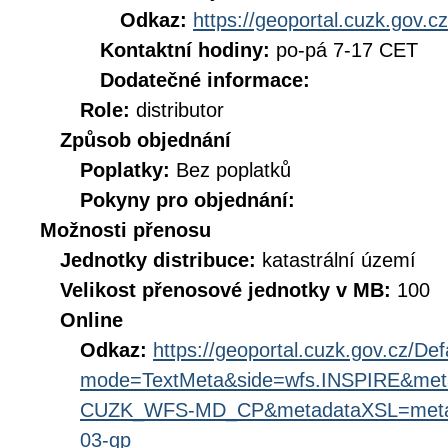
Odkaz:
https://geoportal.cuzk.gov.cz
Kontaktní hodiny:
po-pá 7-17 CET
Dodatečné informace:
Role:
distributor
Způsob objednání
Poplatky:
Bez poplatků
Pokyny pro objednání:
Možnosti přenosu
Jednotky distribuce:
katastrální území
Velikost přenosové jednotky v MB:
100
Online
Odkaz:
https://geoportal.cuzk.gov.cz/Def
mode=TextMeta&side=wfs.INSPIRE&met
CUZK_WFS-MD_CP&metadataXSL=metada
03-gp