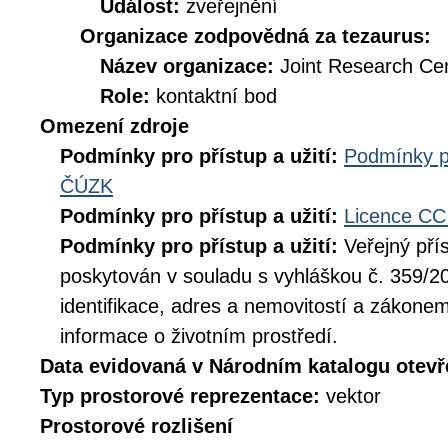
Událost:
zveřejnění
Organizace zodpovědná za tezaurus:
Název organizace:
Joint Research Ce
Role:
kontaktní bod
Omezení zdroje
Podmínky pro přístup a užití:
Podmínky p
ČÚZK
Podmínky pro přístup a užití:
Licence CC
Podmínky pro přístup a užití:
Veřejný pří
poskytován v souladu s vyhláškou č. 359/20
identifikace, adres a nemovitostí a zákone
informace o životním prostředí.
Data evidovaná v Národním katalogu otev
Typ prostorové reprezentace:
vektor
Prostorové rozlišení