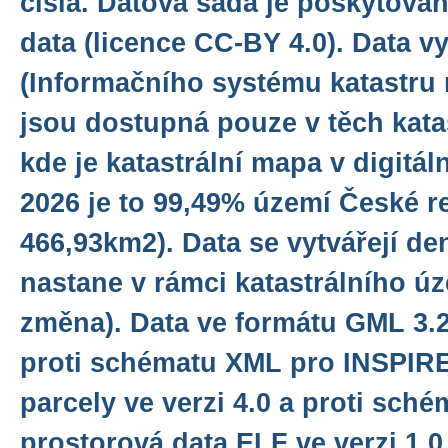
čísla. Datová sada je poskytová
data (licence CC-BY 4.0). Data v
(Informačního systému katastru 
jsou dostupná pouze v těch kata
kde je katastrální mapa v digitáln
2026 je to 99,49% území České rep
466,93km2). Data se vytvářejí d
nastane v rámci katastrálního ú
změna). Data ve formátu GML 3.2.
proti schématu XML pro INSPIRE
parcely ve verzi 4.0 a proti sch
prostorová data ELF ve verzi 1.0