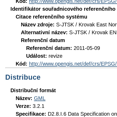
Kód:
http://www.opengis.net/def/crs/EPSG
Identifikátor souřadnicového referenčníh
Citace referenčního systému
Název zdroje:
S-JTSK / Krovak East Nor
Alternativní název:
S-JTSK / Krovak EN
Referenční datum
Referenční datum:
2011-05-09
Událost:
revize
Kód:
http://www.opengis.net/def/crs/EPSG
Distribuce
Distribuční formát
Název:
GML
Verze:
3.2.1
Specifikace:
D2.8.I.6 Data Specification o