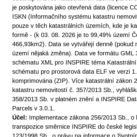
je poskytována jako otevřená data (licence C
ISKN (Informačního systému katastru nemovit
pouze v těch katastrálních územích, kde je kat
formě - (k 03. 08. 2026 je to 99,49% území Čes
466,93km2). Data se vytvářejí denně (pokud n
území nějaká změna). Data ve formátu GML 3.2
schématu XML pro INSPIRE téma Katastrální pa
schématu pro prostorová data ELF ve verzi 1.
komprimována (ZIP). Více katastrální zákon 
katastru nemovitostí č. 357/2013 Sb., vyhlášk
358/2013 Sb. v platném znění a INSPIRE Data
Parcels v 3.0.1.
Účel:
Implementace zákona 256/2013 Sb., o k
transpozice směrnice INSPIRE do české legis
123/1998 Sb., o právu na informace o životní