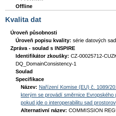
Offline
Kvalita dat
Úroveň působnosti
Úroveň popisu kvality:
série datových sad
Zpráva - soulad s INSPIRE
Identifikátor zkoušky:
CZ-00025712-CUZ
DQ_DomainConsistency-1
Soulad
Specifikace
Název:
Nařízení Komise (EU) č. 1089/201
kterým se provádí směrnice Evropského 
pokud jde o interoperabilitu sad prostoro
Alternativní název:
COMMISSION REGUL