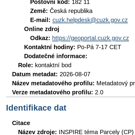
Poštovní kód:
182 11
Země:
Česká republika
E-mail:
cuzk.helpdesk@cuzk.gov.cz
Online zdroj
Odkaz:
https://geoportal.cuzk.gov.cz
Kontaktní hodiny:
Po-Pá 7-17 CET
Dodatečné informace:
Role:
kontaktní bod
Datum metadat:
2026-08-07
Název metadatového profilu:
Metadatový pr
Verze metadatového profilu:
2.0
Identifikace dat
Citace
Název zdroje:
INSPIRE téma Parcely (CP)