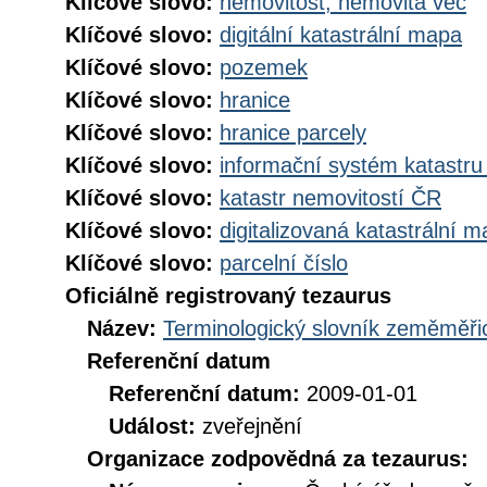
Klíčové slovo:
nemovitost, nemovitá věc
Klíčové slovo:
digitální katastrální mapa
Klíčové slovo:
pozemek
Klíčové slovo:
hranice
Klíčové slovo:
hranice parcely
Klíčové slovo:
informační systém katastru
Klíčové slovo:
katastr nemovitostí ČR
Klíčové slovo:
digitalizovaná katastrální 
Klíčové slovo:
parcelní číslo
Oficiálně registrovaný tezaurus
Název:
Terminologický slovník zeměměřic
Referenční datum
Referenční datum:
2009-01-01
Událost:
zveřejnění
Organizace zodpovědná za tezaurus: