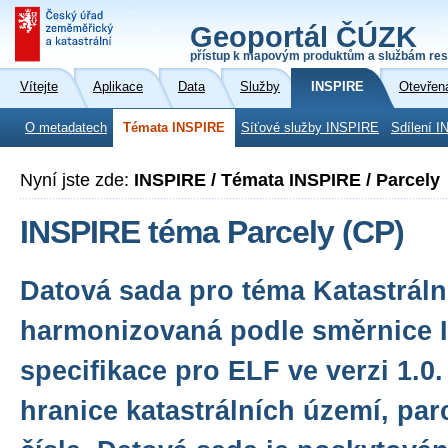
Geoportál ČÚZK
přístup k mapovým produktům a službám res
Vítejte
Aplikace
Data
Služby
INSPIRE
Otevřen
O metadatech
Témata INSPIRE
Síťové služby INSPIRE
Sdílení I
Nyní jste zde:
INSPIRE / Témata INSPIRE / Parcely
INSPIRE téma Parcely (CP)
Datová sada pro téma Katastráln
harmonizovaná podle směrnice 
specifikace pro ELF ve verzi 1.0
hranice katastrálních území, parc