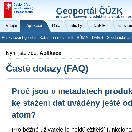
Geoportál ČÚZK
přístup k mapovým produktům a službám res
Vítejte
Aplikace
Data
Služby
INSPIRE
Otevřen
Poskytování geodat
Katastr nemovitostí
RÚIAN
DMVS
Geodetické ap
Nyní jste zde:
Aplikace
Časté dotazy (FAQ)
Proč jsou v metadatech produk
ke stažení dat uváděny ještě o
atom?
Pro běžné uživatele je nejdůležitější funkcion