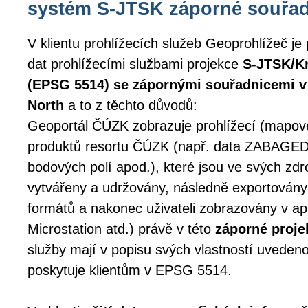
systém S-JTSK záporné souřa
V klientu prohlížecích služeb Geoprohlížeč je
dat prohlížecími službami projekce
S-JTSK/Kr
(EPSG 5514) se zápornými souřadnicemi v p
North
a to z těchto důvodů:
Geoportál ČÚZK zobrazuje prohlížecí (mapové)
produktů resortu ČÚZK (např. data ZABAGE
bodových polí apod.), které jsou ve svých zd
vytvářeny a udržovány, následně exportován
formátů a nakonec uživateli zobrazovány v ap
Microstation atd.) právě v této
záporné proje
služby mají v popisu svých vlastností uveden
poskytuje klientům v EPSG 5514.