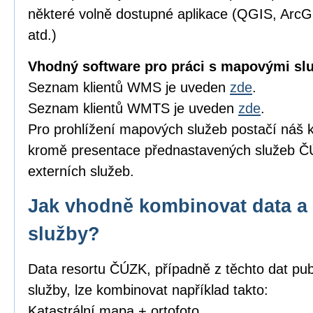
některé volně dostupné aplikace (QGIS, Arc
atd.)
Vhodný software pro práci s mapovými sl
Seznam klientů WMS je uveden
zde
.
Seznam klientů WMTS je uveden
zde
.
Pro prohlížení mapových služeb postačí náš k
kromě presentace přednastavených služeb ČÚ
externích služeb.
Jak vhodně kombinovat data a 
služby?
Data resortu ČÚZK, případně z těchto dat pub
služby, lze kombinovat například takto:
Katastrální mapa + ortofoto,