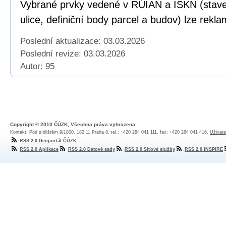
Vybrané prvky vedené v RÚIAN a ISKN (staveb
ulice, definiční body parcel a budov) lze rekl
Poslední aktualizace: 03.03.2026
Poslední revize:
03.03.2026
Autor: 95
Copyright © 2010 ČÚZK, Všechna práva vyhrazena
Kontakt: Pod sídlištěm 9/1800, 182 11 Praha 8, tel.: +420 284 041 111, fax: +420 284 041 416,
Uživate
RSS 2.0 Geoportál ČÚZK
RSS 2.0 Aplikace
RSS 2.0 Datové sady
RSS 2.0 Síťové služby
RSS 2.0 INSPIRE