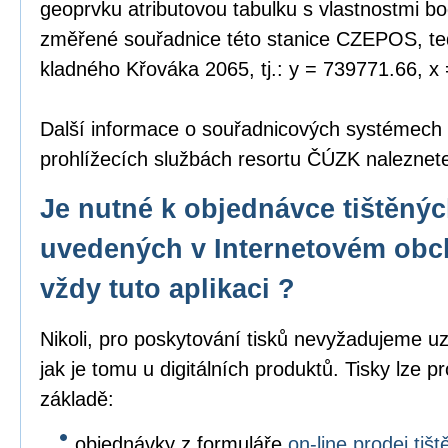
geoprvku atributovou tabulku s vlastnostmi bo
změřené souřadnice této stanice CZEPOS, tedy
kladného Křováka 2065, tj.: y = 739771.66, x
Další informace o souřadnicových systémech
prohlížecích službách resortu ČÚZK nalezne
Je nutné k objednávce tištěný
uvedených v Internetovém obc
vždy tuto aplikaci ?
Nikoli, pro poskytování tisků nevyžadujeme uz
jak je tomu u digitálních produktů. Tisky lze p
základě:
objednávky z formuláře
on-line prodej ti