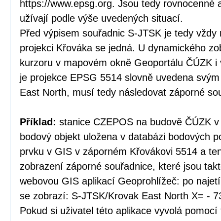
https://www.epsg.org. Jsou tedy rovnocenné a
užívají podle výše uvedených situací.
Před výpisem souřadnic S-JTSK je tedy vždy 
projekci Křováka se jedná. U dynamického zo
kurzoru v mapovém okně Geoportálu ČÚZK i v
je projekce EPSG 5514 slovně uvedena svý
East North, musí tedy následovat záporné so
Příklad:
stanice CZEPOS na budově ČÚZK v P
bodový objekt uložena v databázi bodových po
prvku v GIS v záporném Křovákovi 5514 a te
zobrazení záporné souřadnice, které jsou tak
webovou GIS aplikací Geoprohlížeč: po najet
se zobrazí: S-JTSK/Krovak East North X= - 7
Pokud si uživatel této aplikace vyvolá pomocí