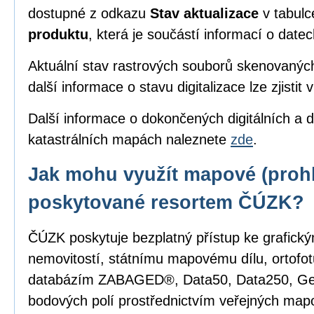
dostupné z odkazu
Stav aktualizace
v tabul
produktu
, která je součástí informací o date
Aktuální stav rastrových souborů skenovanýc
další informace o stavu digitalizace lze zjistit 
Další informace o dokončených digitálních a d
katastrálních mapách naleznete
zde
.
Jak mohu využít mapové (prohl
poskytované resortem ČÚZK?
ČÚZK poskytuje bezplatný přístup ke grafick
nemovitostí, státnímu mapovému dílu, ortofot
databázím ZABAGED®, Data50, Data250, G
bodových polí prostřednictvím veřejných mapo