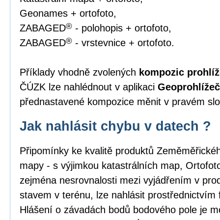
Geonames + ortofoto,
®
ZABAGED
- polohopis + ortofoto,
®
ZABAGED
- vrstevnice + ortofoto.
Příklady vhodně zvolených
kompozic prohlíž
ČÚZK lze nahlédnout v aplikaci
Geoprohlížeč
přednastavené kompozice měnit v pravém slou
Jak nahlásit chybu v datech ?
Připomínky ke kvalitě produktů Zeměměřick
mapy - s výjimkou katastrálních map, Ortofo
zejména nesrovnalosti mezi vyjádřením v pro
stavem v terénu, lze nahlásit prostřednictvím
Hlášení o závadách bodů bodového pole je m