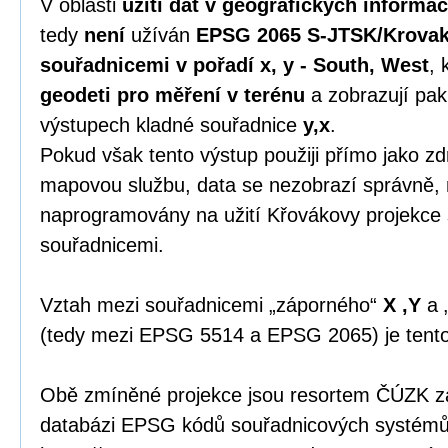
V oblasti
užití dat v geografických informa
tedy
není
užíván
EPSG 2065 S-JTSK/Krovak
souřadnicemi v pořadí x, y - South, West
, 
geodeti pro měření v terénu
a zobrazují pak
výstupech kladné souřadnice
y,x
.
Pokud však tento výstup použiji přímo jako zdr
mapovou službu, data se nezobrazí správně, 
naprogramovány na užití Křovákovy projekce
souřadnicemi.
Vztah mezi souřadnicemi „záporného“
X ,Y
a 
(tedy mezi EPSG 5514 a EPSG 2065) je tent
Obě zmíněné projekce jsou resortem ČÚZK zap
databázi EPSG kódů souřadnicových systémů 