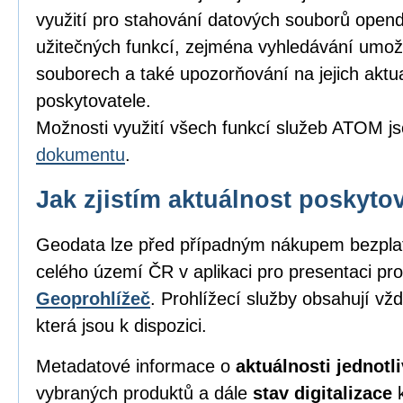
využití pro stahování datových souborů opend
užitečných funkcí, zejména vyhledávání umožňu
souborech a také upozorňování na jejich aktu
poskytovatele.
Možnosti využití všech funkcí služeb ATOM j
dokumentu
.
Jak zjistím aktuálnost poskyt
Geodata lze před případným nákupem bezpl
celého území ČR v aplikaci pro presentaci pro
Geoprohlížeč
. Prohlížecí služby obsahují vž
která jsou k dispozici.
Metadatové informace o
aktuálnosti jednot
vybraných produktů a dále
stav digitalizace
k