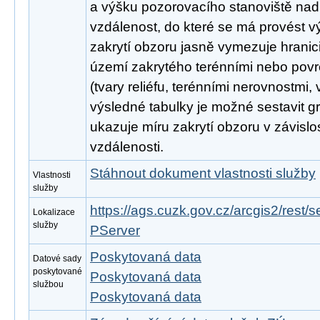
a výšku pozorovacího stanoviště nad
vzdálenost, do které se má provést vý
zakrytí obzoru jasně vymezuje hranic
území zakrytého terénními nebo pov
(tvary reliéfu, terénními nerovnostmi,
výsledné tabulky je možné sestavit gr
ukazuje míru zakrytí obzoru v závisl
vzdálenosti.
Stáhnout dokument vlastnosti služby
Vlastnosti
služby
https://ags.cuzk.gov.cz/arcgis2/rest
Lokalizace
služby
PServer
Poskytovaná data
Datové sady
poskytované
Poskytovaná data
službou
Poskytovaná data