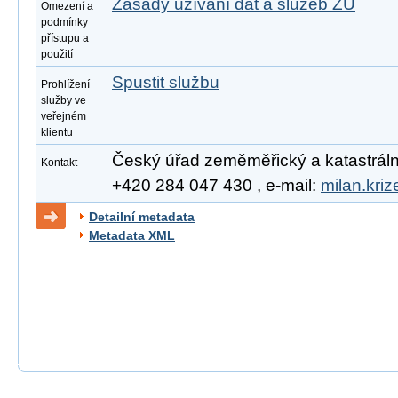
Zásady užívání dat a služeb ZÚ
Omezení a
podmínky
přístupu a
použití
Spustit službu
Prohlížení
služby ve
veřejném
klientu
Český úřad zeměměřický a katastrální, 
Kontakt
+420 284 047 430 , e-mail:
milan.kri
Detailní metadata
Metadata XML