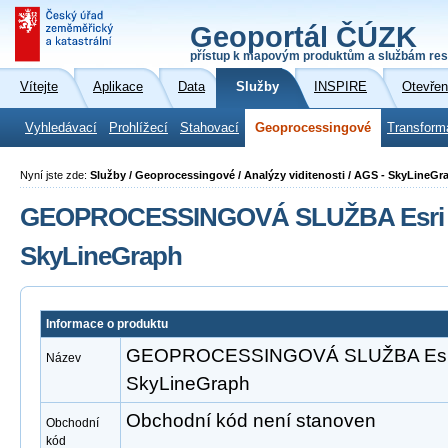
Geoportál ČÚZK
přístup k mapovým produktům a službám res
Vítejte
Aplikace
Data
Služby
INSPIRE
Otevřen
Vyhledávací
Prohlížecí
Stahovací
Geoprocessingové
Transform
Nyní jste zde:
Služby / Geoprocessingové / Analýzy viditenosti / AGS - SkyLineGr
GEOPROCESSINGOVÁ SLUŽBA Esri A
SkyLineGraph
Informace o produktu
GEOPROCESSINGOVÁ SLUŽBA Esri 
Název
SkyLineGraph
Obchodní kód není stanoven
Obchodní
kód