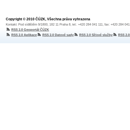
Copyright © 2010 ČÚZK, Všechna práva vyhrazena
Kontakt: Pod sídlištěm 9/1800, 182 11 Praha 8, tel.: +420 284 041 111, fax: +420 284 04
RSS 2.0 Geoportál ČÚZK
RSS 2.0 Aplikace
RSS 2.0 Datové sady
RSS 2.0 Síťové služby
RSS 2.0