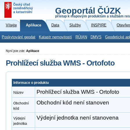
Geoportál ČÚZK
přístup k mapovým produktům a službám res
Vítejte
Aplikace
Data
Služby
INSPIRE
Otevřen
Poskytování geodat
Katastr nemovitostí
RÚIAN
DMVS
Geodetické ap
Nyní jste zde:
Aplikace
Prohlížecí služba WMS - Ortofoto
Informace o produktu
Prohlížecí služba WMS - Ortofoto
Název
Obchodní kód není stanoven
Obchodní
kód
Výdejní jednotka není stanovena
Výdejní
jednotka