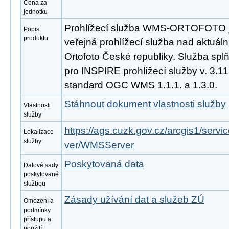
Cena za
jednotku
Prohlížecí služba WMS-ORTOFOTO j
Popis
produktu
veřejná prohlížecí služba nad aktuáln
Ortofoto České republiky. Služba sp
pro INSPIRE prohlížecí služby v. 3.1
standard OGC WMS 1.1.1. a 1.3.0.
Stáhnout dokument vlastnosti služby
Vlastnosti
služby
https://ags.cuzk.gov.cz/arcgis1/se
Lokalizace
služby
ver/WMSServer
Poskytovaná data
Datové sady
poskytované
službou
Zásady užívání dat a služeb ZÚ
Omezení a
podmínky
přístupu a
použití