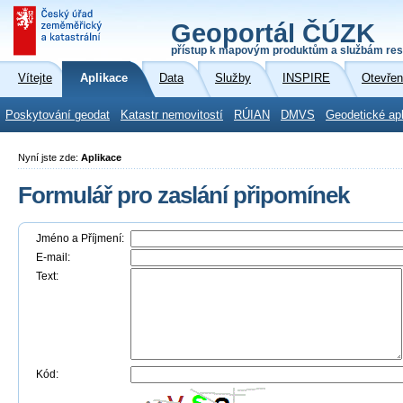
Geoportál ČÚZK
přístup k mapovým produktům a službám res
Vítejte
Aplikace
Data
Služby
INSPIRE
Otevřen
Poskytování geodat
Katastr nemovitostí
RÚIAN
DMVS
Geodetické ap
Nyní jste zde:
Aplikace
Formulář pro zaslání připomínek
Jméno a Příjmení:
E-mail:
Text:
Kód: