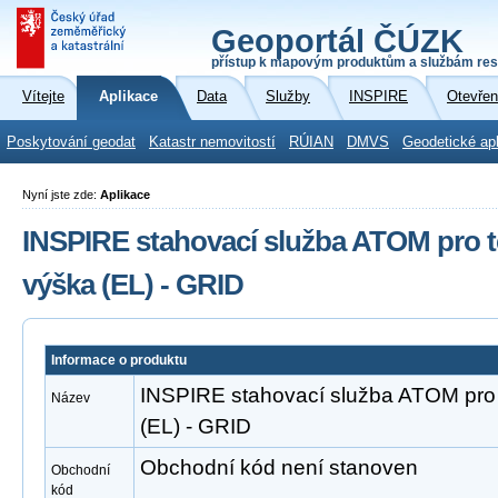
Geoportál ČÚZK
přístup k mapovým produktům a službám res
Vítejte
Aplikace
Data
Služby
INSPIRE
Otevřen
Poskytování geodat
Katastr nemovitostí
RÚIAN
DMVS
Geodetické ap
Nyní jste zde:
Aplikace
INSPIRE stahovací služba ATOM pro
výška (EL) - GRID
Informace o produktu
INSPIRE stahovací služba ATOM pr
Název
(EL) - GRID
Obchodní kód není stanoven
Obchodní
kód