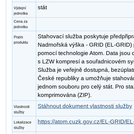
stát
Výdejní
jednotka
Cena za
jednotku
Stahovací služba poskytuje předpřip
Popis
produktu
Nadmořská výška - GRID (EL-GRID) 
pomocí technologie Atom. Data jsou 
s LZW kompresí a souřadnicovém s
Služba je veřejně dostupná, bezúpla
České republiky a umožňuje stahován
jednom souboru pro celý stát. Pro st
komprimována (ZIP).
Stáhnout dokument vlastnosti služby
Vlastnosti
služby
https://atom.cuzk.gov.cz/EL-GRID/E
Lokalizace
služby