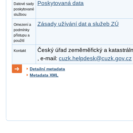
Poskytovaná data
Datové sady
poskytované
službou
Zásady užívání dat a služeb ZÚ
Omezení a
podmínky
přístupu a
použití
Český úřad zeměměřický a katastrální
Kontakt
, e-mail:
cuzk.helpdesk@cuzk.gov.cz
Detailní metadata
Metadata XML