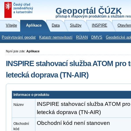
Geoportál ČÚZK
přístup k mapovým produktům a službám res
Vítejte
Aplikace
Data
Služby
INSPIRE
Otevřen
Poskytování geodat
Katastr nemovitostí
RÚIAN
DMVS
Geodetické ap
Nyní jste zde:
Aplikace
INSPIRE stahovací služba ATOM pro t
letecká doprava (TN-AIR)
Informace o produktu
INSPIRE stahovací služba ATOM pro 
Název
letecká doprava (TN-AIR)
Obchodní kód není stanoven
Obchodní
kód