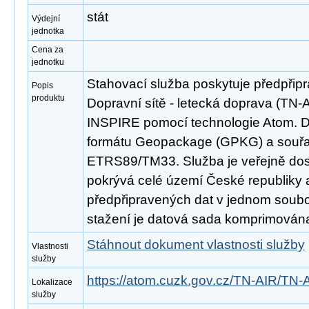
stát
Výdejní
jednotka
Cena za
jednotku
Stahovací služba poskytuje předpřip
Popis
produktu
Dopravní sítě - letecká doprava (TN-
INSPIRE pomocí technologie Atom. D
formátu Geopackage (GPKG) a souř
ETRS89/TM33. Služba je veřejně dos
pokrývá celé území České republiky
předpřipravených dat v jednom soubor
stažení je datová sada komprimována
Stáhnout dokument vlastnosti služby
Vlastnosti
služby
https://atom.cuzk.gov.cz/TN-AIR/TN-
Lokalizace
služby