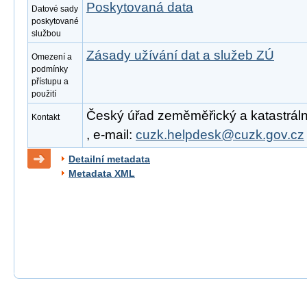
Poskytovaná data
Datové sady
poskytované
službou
Zásady užívání dat a služeb ZÚ
Omezení a
podmínky
přístupu a
použití
Český úřad zeměměřický a katastrální
Kontakt
, e-mail:
cuzk.helpdesk@cuzk.gov.cz
Detailní metadata
Metadata XML