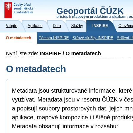
Geoportál ČÚZK
přístup k mapovým produktům a službám res
Vítejte
Aplikace
Data
Služby
INSPIRE
Otevřen
O metadatech
Témata INSPIRE
Síťové služby INSPIRE
Sdílení 
Nyní jste zde:
INSPIRE / O metadatech
O metadatech
Metadata jsou strukturované informace, které l
využívat. Metadata jsou v resortu ČÚZK v če
a popisují soubory prostorových dat, jejich mn
aplikace, mapové kompozice i tištěné produkt
Metadata obsahují informace v rozsahu: