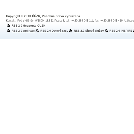
Copyright © 2010 ČÚZK, Všechna práva vyhrazena
Kontakt: Pod sídlištěm 9/1800, 182 11 Praha 8, tel.: +420 284 041 111, fax: +420 284 041 416,
Uživate
RSS 2.0 Geoportál ČÚZK
RSS 2.0 Aplikace
RSS 2.0 Datové sady
RSS 2.0 Síťové služby
RSS 2.0 INSPIRE