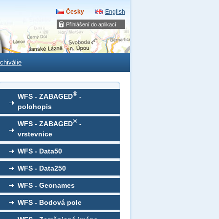
Česky
English
Přihlášení do aplikací
chiválie
®
WFS - ZABAGED
-
polohopis
®
WFS - ZABAGED
-
vrstevnice
WFS - Data50
WFS - Data250
WFS - Geonames
WFS - Bodová pole