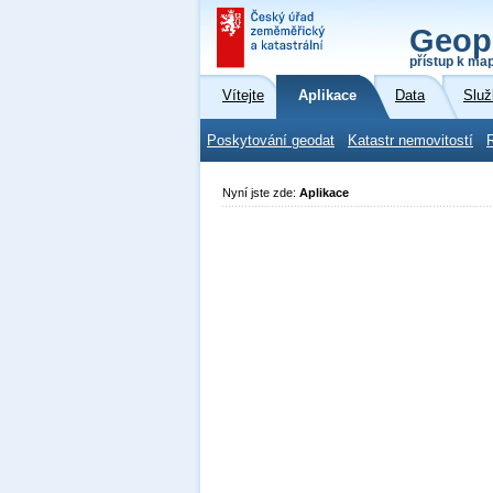
Geop
přístup k ma
Vítejte
Aplikace
Data
Služ
Poskytování geodat
Katastr nemovitostí
Nyní jste zde:
Aplikace