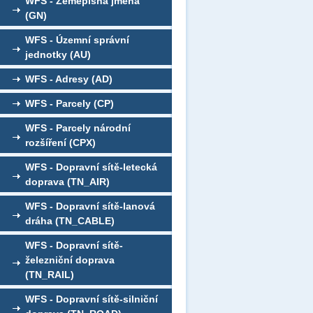
WFS - Zeměpisná jména
(GN)
WFS - Územní správní
jednotky (AU)
WFS - Adresy (AD)
WFS - Parcely (CP)
WFS - Parcely národní
rozšíření (CPX)
WFS - Dopravní sítě-letecká
doprava (TN_AIR)
WFS - Dopravní sítě-lanová
dráha (TN_CABLE)
WFS - Dopravní sítě-
železniční doprava
(TN_RAIL)
WFS - Dopravní sítě-silniční