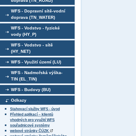
doprava (TN_ROAD)
WFS - Dopravní sítě-vodní
doprava (TN_WATER)
WFS - Vodstvo - fyzické
vody (HY_P)
WFS - Vodstvo - sítě
(HY_NET)
WFS - Využití území (LU)
WFS - Nadmořská výška-
TIN (EL_TIN)
WFS - Budovy (BU)
Odkazy
Stahovací služby WFS - úvod
Přehled aplikací – klientů
vhodných pro využití WFS
souřadnicové systémy
webové stránky ČÚZK