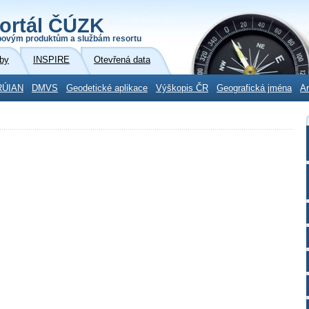
ortál ČÚZK
povým produktům a službám resortu
by
INSPIRE
Otevřená data
RÚIAN
DMVS
Geodetické aplikace
Výškopis ČR
Geografická jména
Ar