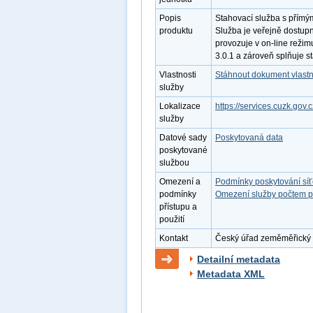
Popis
Stahovací služba s přímý
produktu
Služba je veřejně dostup
provozuje v on-line režim
3.0.1 a zároveň splňuje 
Vlastnosti
Stáhnout dokument vlastn
služby
Lokalizace
https://services.cuzk.gov.
služby
Datové sady
Poskytovaná data
poskytované
službou
Omezení a
Podmínky poskytování sí
podmínky
Omezení služby počtem p
přístupu a
použití
Kontakt
Český úřad zeměměřický a 
Detailní metadata
Metadata XML