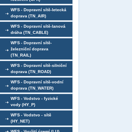
WFS - Dopravní sítě-letecká
doprava (TN_AIR)
WFS - Dopravní sítě-lanová
dráha (TN_CABLE)
WFS - Dopravní sítě-
železniční doprava
(TN_RAIL)
WFS - Dopravní sítě-silniční
doprava (TN_ROAD)
WFS - Dopravní sítě-vodní
doprava (TN_WATER)
WFS - Vodstvo - fyzické
vody (HY_P)
WFS - Vodstvo - sítě
(HY_NET)
WFS - Využití území (LU)