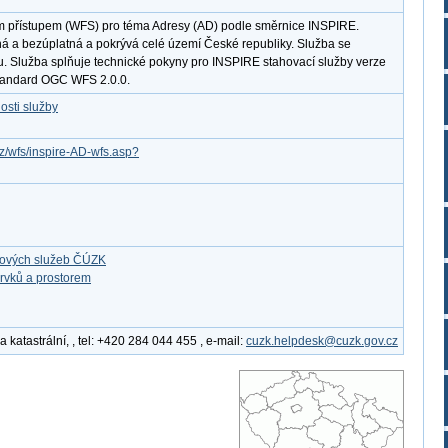
m přístupem (WFS) pro téma Adresy (AD) podle směrnice INSPIRE.
ná a bezúplatná a pokrývá celé území České republiky. Služba se
u. Služba splňuje technické pokyny pro INSPIRE stahovací služby verze
standard OGC WFS 2.0.0.
osti služby
cz/wfs/inspire-AD-wfs.asp?
ťových služeb ČÚZK
rvků a prostorem
katastrální, , tel: +420 284 044 455 , e-mail:
cuzk.helpdesk@cuzk.gov.cz