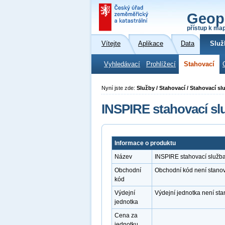
Geop
přístup k ma
Vítejte
Aplikace
Data
Služ
Vyhledávací
Prohlížecí
Stahovací
Nyní jste zde:
Služby / Stahovací / Stahovací s
INSPIRE stahovací s
Informace o produktu
Název
INSPIRE stahovací služb
Obchodní
Obchodní kód není stano
kód
Výdejní
Výdejní jednotka není st
jednotka
Cena za
jednotku