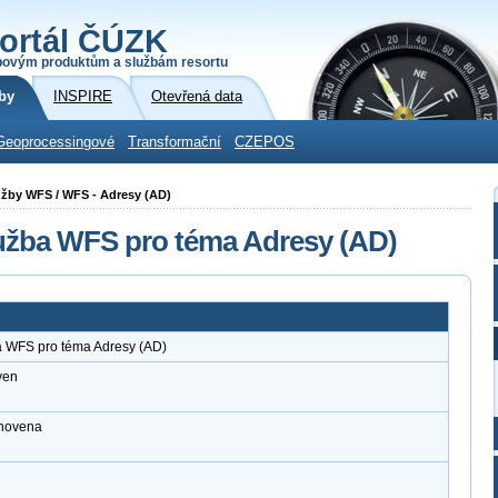
ortál ČÚZK
povým produktům a službám resortu
by
INSPIRE
Otevřená data
Geoprocessingové
Transformační
CZEPOS
lužby WFS / WFS - Adresy (AD)
lužba WFS pro téma Adresy (AD)
a WFS pro téma Adresy (AD)
ven
anovena