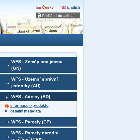
Česky
English
Přihlášení do aplikací
WFS - Zeměpisná jména
(GN)
WFS - Územní správní
jednotky (AU)
WFS - Adresy (AD)
informace o produktu
detailní metadata
WFS - Parcely (CP)
WFS - Parcely národní
rozšíření (CPX)