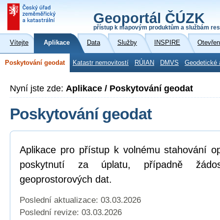
Geoportál ČÚZK
přístup k mapovým produktům a službám res
Vítejte
Aplikace
Data
Služby
INSPIRE
Otevřen
Poskytování geodat
Katastr nemovitostí
RÚIAN
DMVS
Geodetické 
Nyní jste zde:
Aplikace / Poskytování geodat
Poskytování geodat
Aplikace pro přístup k volnému stahování o
poskytnutí za úplatu, případně žád
geoprostorových dat.
Poslední aktualizace: 03.03.2026
Poslední revize:
03.03.2026