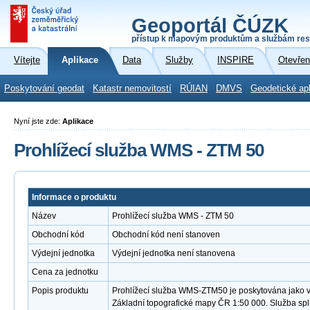
Geoportál ČÚZK
přístup k mapovým produktům a službám res
Vítejte
Aplikace
Data
Služby
INSPIRE
Otevřen
Poskytování geodat
Katastr nemovitostí
RÚIAN
DMVS
Geodetické ap
Nyní jste zde:
Aplikace
Prohlížecí služba WMS - ZTM 50
Informace o produktu
Název
Prohlížecí služba WMS - ZTM 50
Obchodní kód
Obchodní kód není stanoven
Výdejní jednotka
Výdejní jednotka není stanovena
Cena za jednotku
Popis produktu
Prohlížecí služba WMS-ZTM50 je poskytována jako ve
Základní topografické mapy ČR 1:50 000. Služba sp