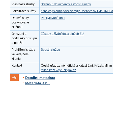
Vlastnosti služby
Stáhnout dokument vlastnosti služby
Lokalizace služby
https://ags.cuzk.gov.cz/arcgis1/services/ZTM/ZTM
Datové sady
Poskytovaná data
poskytované
službou
Omezení a
Zásady užívání dat a služeb ZÚ
podmínky přístupu
a použití
Prohlížení služby
Spustit službu
ve veřejném
klientu
Kontakt
Český úřad zeměměřický a katastrální, Křížek, Milan ,
milan.krizek@cuzk.gov.cz
Detailní metadata
Metadata XML