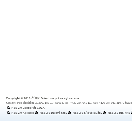
Copyright © 2010 ČÚZK, Všechna práva vyhrazena
Kontakt: Pod sídlištěm 9/1800, 182 11 Praha 8, tel.: +420 284 041 111, fax: +420 284 041 416,
Uživate
RSS 2.0 Geoportál ČÚZK
RSS 2.0 Aplikace
RSS 2.0 Datové sady
RSS 2.0 Síťové služby
RSS 2.0 INSPIRE