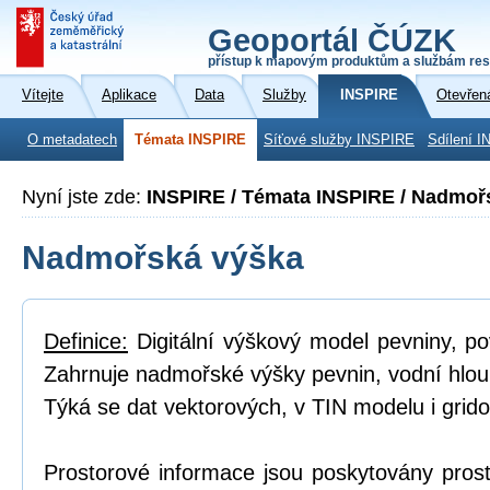
Geoportál ČÚZK
přístup k mapovým produktům a službám res
Vítejte
Aplikace
Data
Služby
INSPIRE
Otevřen
O metadatech
Témata INSPIRE
Síťové služby INSPIRE
Sdílení I
Nyní jste zde:
INSPIRE / Témata INSPIRE / Nadmoř
Nadmořská výška
Definice:
Digitální výškový model pevniny, p
Zahrnuje nadmořské výšky pevnin, vodní hlou
Týká se dat vektorových, v TIN modelu i grid
Prostorové informace jsou poskytovány prost