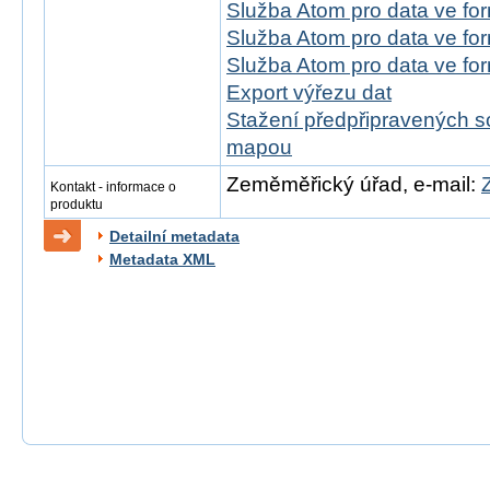
Služba Atom pro data ve fo
Služba Atom pro data ve f
Služba Atom pro data ve f
Export výřezu dat
Stažení předpřipravených s
mapou
Zeměměřický úřad, e-mail:
Kontakt - informace o
produktu
Detailní metadata
Metadata XML