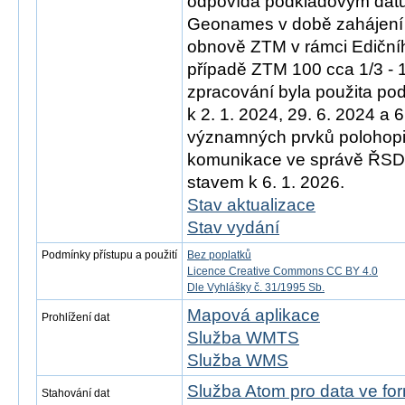
odpovídá podkladovým d
Geonames v době zahájení 
obnově ZTM v rámci Ediční
případě ZTM 100 cca 1/3 - 
zpracování byla použita po
k 2. 1. 2024, 29. 6. 2024 a 
významných prvků polohopis
komunikace ve správě ŘSD)
stavem k 6. 1. 2026.
Stav aktualizace
Stav vydání
Podmínky přístupu a použití
Bez poplatků
Licence Creative Commons CC BY 4.0
Dle Vyhlášky č. 31/1995 Sb.
Mapová aplikace
Prohlížení dat
Služba WMTS
Služba WMS
Služba Atom pro data ve f
Stahování dat