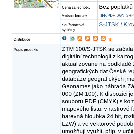
Bez poplatků
Cena za jednotku
Výdejní formáty
TIFF
,
PDF
,
DGN
,
SHP
S-JTSK / Kro
Souřadnicové
systémy
Distribuce
ZTM 100/S-JTSK se začala v
Popis produktu
digitální technologií z kart
aktualizované na podkladě 
geografických dat České r
databáze geografických jme
Geonames jako náhrada Zá
000 (ZM 100). K dispozici j
souborů PDF (CMYK) s ko
mapového listu, v rastrové
barevná hloubka 24 bit, roz
LZW) a ve vektorové podob
umožňují využít, příp. v urči