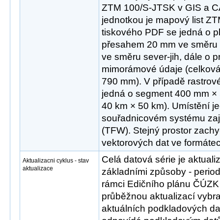
ZTM 100/S-JTSK v GIS a CA
jednotkou je mapový list Z
tiskového PDF se jedná o 
přesahem 20 mm ve směru
ve směru sever-jih, dále o 
mimorámové údaje (celková
790 mm). V případě rastrov
jedná o segment 400 mm × 
40 km × 50 km). Umístění je
souřadnicovém systému zaji
(TFW). Stejný prostor zachyc
vektorových dat ve formát
Celá datová série je aktua
Aktualizacni cyklus - stav
aktualizace
základními způsoby - peri
rámci Edičního plánu ČÚZK 
průběžnou aktualizací vybr
aktuálních podkladových dat