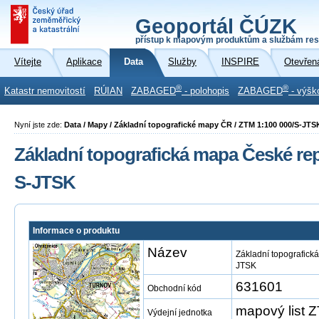
Geoportál ČÚZK
přístup k mapovým produktům a službám res
Vítejte
Aplikace
Data
Služby
INSPIRE
Otevřen
®
®
Katastr nemovitostí
RÚIAN
ZABAGED
- polohopis
ZABAGED
- výšk
Nyní jste zde:
Data / Mapy / Základní topografické mapy ČR / ZTM 1:100 000/S-JTS
Základní topografická mapa České repu
S-JTSK
Informace o produktu
Název
Základní topografick
JTSK
631601
Obchodní kód
mapový list 
Výdejní jednotka