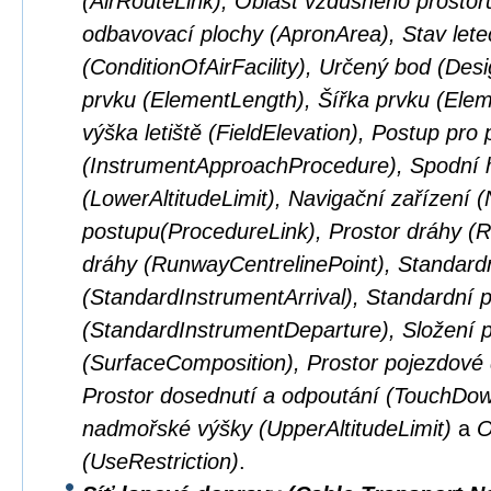
(AirRouteLink), Oblast vzdušného prostor
odbavovací plochy (ApronArea), Stav lete
(ConditionOfAirFacility), Určený bod (Des
prvku (ElementLength), Šířka prvku (El
výška letiště (FieldElevation), Postup pro p
(InstrumentApproachProcedure), Spodní 
(LowerAltitudeLimit), Navigační zařízení 
postupu(ProcedureLink), Prostor dráhy (
dráhy (RunwayCentrelinePoint), Standardní
(StandardInstrumentArrival), Standardní př
(StandardInstrumentDeparture), Složení 
(SurfaceComposition), Prostor pojezdové
Prostor dosednutí a odpoutání (TouchDown
nadmořské výšky (UpperAltitudeLimit)
a
O
(UseRestriction)
.