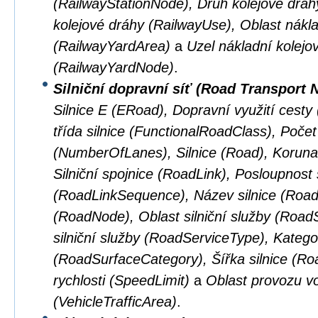
(RailwayStationNode), Druh kolejové dráhy
kolejové dráhy (RailwayUse), Oblast nákla
(RailwayYardArea)
a
Uzel nákladní kolejo
(RailwayYardNode)
.
Silniční dopravní síť (Road Transport 
Silnice E (ERoad), Dopravní využití cest
třída silnice (FunctionalRoadClass), Počet
(NumberOfLanes), Silnice (Road), Koruna 
Silniční spojnice (RoadLink), Posloupnost s
(RoadLinkSequence), Název silnice (Road
(RoadNode), Oblast silniční služby (Road
silniční služby (RoadServiceType), Kateg
(RoadSurfaceCategory), Šířka silnice (R
rychlosti (SpeedLimit)
a
Oblast provozu vo
(VehicleTrafficArea)
.