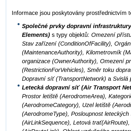
Informace jsou poskytovány prostřednictvím t
Společné prvky dopravní infrastruktu
Elements)
s typy objektů:
Omezení přístu
Stav zařízení (ConditionOfFacility), Orgá
(MaintenanceAuthority), Kilometrovník (M
organizace (OwnerAuthority), Omezení pr
(RestrictionForVehicles), Směr toku doprav
Dopravní síť (TransportNetwork)
a
Svislá 
Letecká dopravní síť (Air Transport Ne
Prostor letiště (AerodromeArea), Kategorie
(AerodromeCategory), Uzel letiště (Aerod
(AerodromeType), Posloupnost leteckých 
(AirLinkSequence), Letová trať(AirRoute), 