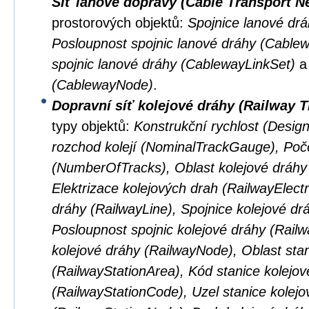
Síť lanové dopravy (Cable Transport N
prostorových objektů:
Spojnice lanové dr
Posloupnost spojnic lanové dráhy (Cabl
spojnic lanové dráhy (CablewayLinkSet)
(CablewayNode)
.
Dopravní síť kolejové dráhy (Railway 
typy objektů:
Konstrukční rychlost (Desig
rozchod kolejí (NominalTrackGauge), Poče
(NumberOfTracks), Oblast kolejové dráhy
Elektrizace kolejových drah (RailwayElectri
dráhy (RailwayLine), Spojnice kolejové dr
Posloupnost spojnic kolejové dráhy (Rail
kolejové dráhy (RailwayNode), Oblast stan
(RailwayStationArea), Kód stanice kolejov
(RailwayStationCode), Uzel stanice kolejo