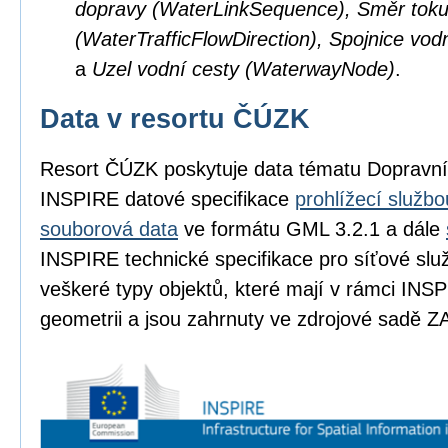
dopravy (WaterLinkSequence), Směr toku
(WaterTrafficFlowDirection), Spojnice vod
a
Uzel vodní cesty (WaterwayNode)
.
Data v resortu ČÚZK
Resort ČÚZK poskytuje data tématu Dopravní
INSPIRE datové specifikace
prohlížecí službo
souborová data
ve formátu GML 3.2.1 a dále
INSPIRE technické specifikace pro síťové slu
veškeré typy objektů, které mají v rámci INSP
geometrii a jsou zahrnuty ve zdrojové sadě