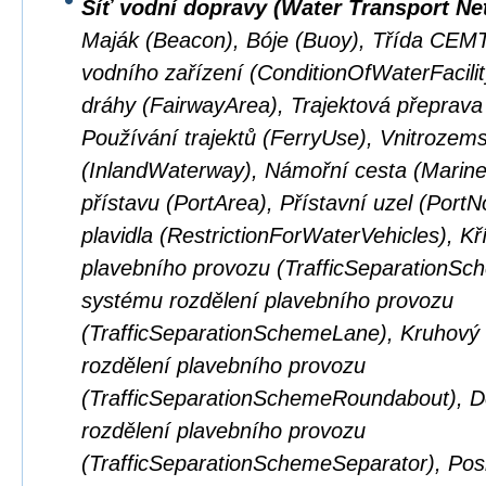
Síť vodní dopravy (Water Transport Ne
Maják (Beacon), Bóje (Buoy), Třída CEM
vodního zařízení (ConditionOfWaterFacilit
dráhy (FairwayArea), Trajektová přeprava
Používání trajektů (FerryUse), Vnitrozem
(InlandWaterway), Námořní cesta (Marin
přístavu (PortArea), Přístavní uzel (Por
plavidla (RestrictionForWaterVehicles), K
plavebního provozu (TrafficSeparationSc
systému rozdělení plavebního provozu
(TrafficSeparationSchemeLane), Kruhový
rozdělení plavebního provozu
(TrafficSeparationSchemeRoundabout), D
rozdělení plavebního provozu
(TrafficSeparationSchemeSeparator), Pos