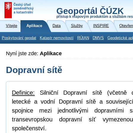
Geoportál ČÚZK
přístup k mapovým produktům a službám res
Vítejte
Aplikace
Data
Služby
INSPIRE
Otevřen
Poskytování geodat
Katastr nemovitostí
RÚIAN
DMVS
Geodetické ap
Nyní jste zde:
Aplikace
Dopravní sítě
Definice:
Silniční Dopravní sítě (včetně cy
letecké a vodní Dopravní sítě a související 
spojnice mezi jednotlivými dopravními s
transevropskou dopravní síť vymezeno
společenství.