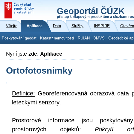
Geoportál ČÚZK
přístup k mapovým produktům a službám res
Vítejte
Aplikace
Data
Služby
INSPIRE
Otevřen
Poskytování geodat
Katastr nemovitostí
RÚIAN
DMVS
Geodetické ap
Nyní jste zde:
Aplikace
Ortofotosnímky
Definice:
Georeferencovaná obrazová data po
leteckými senzory.
Prostorové informace jsou poskytovány
prostorových objektů:
Pokrytí or