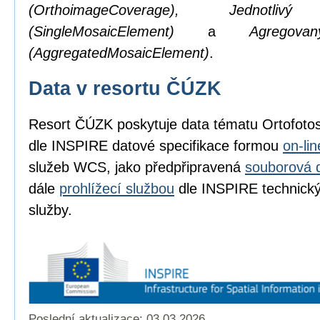
(OrthoimageCoverage), Jednotl
(SingleMosaicElement)
a
Agregov
(AggregatedMosaicElement)
.
Data v resortu ČÚZK
Resort ČÚZK poskytuje data tématu Ortofot
dle INSPIRE datové specifikace formou
on-li
služeb WCS, jako předpřipravená
souborová 
dále
prohlížecí službou
dle INSPIRE technickýc
služby.
Poslední aktualizace: 03.03.2026