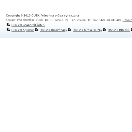
Copyright © 2010 ČÚZK, Všechna práva vyhrazena
Kontakt: Pod sídlištěm 9/1800, 182 11 Praha 8, tel.: +420 284 041 111, fax: +420 284 041 416,
Uživate
RSS 2.0 Geoportál ČÚZK
RSS 2.0 Aplikace
RSS 2.0 Datové sady
RSS 2.0 Síťové služby
RSS 2.0 INSPIRE