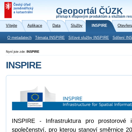
Geoportál ČÚZK
přístup k mapovým produktům a službám res
Vítejte
Aplikace
Data
Služby
INSPIRE
Otevřen
O metadatech
Témata INSPIRE
Síťové služby INSPIRE
Sdílení IN
Nyní jste zde:
INSPIRE
INSPIRE
INSPIRE - Infrastruktura pro prostorové
společenství, pro kterou stanoví směrnice 2