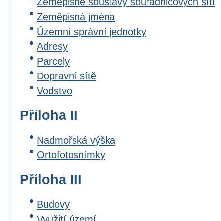
Zeměpisné soustavy souřadnicových sítí
Zeměpisná jména
Územní správní jednotky
Adresy
Parcely
Dopravní sítě
Vodstvo
Příloha II
Nadmořská výška
Ortofotosnímky
Příloha III
Budovy
Využití území