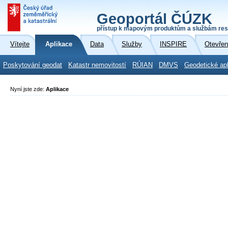
Geoportál ČÚZK
přístup k mapovým produktům a službám res
Vítejte
Aplikace
Data
Služby
INSPIRE
Otevřen
Poskytování geodat
Katastr nemovitostí
RÚIAN
DMVS
Geodetické ap
Nyní jste zde:
Aplikace