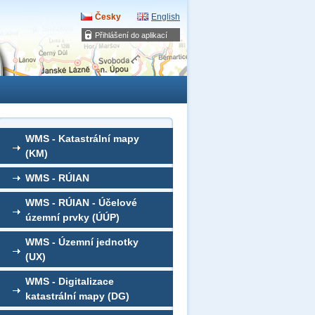
Česky
English
Přihlášení do aplikací
WMS - Katastrální mapy
(KM)
WMS - RÚIAN
WMS - RÚIAN - Účelové
územní prvky (ÚÚP)
WMS - Územní jednotky
(UX)
WMS - Digitalizace
katastrální mapy (DG)