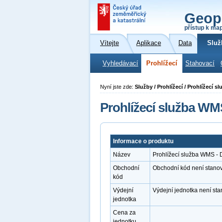
Geop
přístup k ma
Vítejte
Aplikace
Data
Služ
Vyhledávací
Prohlížecí
Stahovací
Nyní jste zde:
Služby / Prohlížecí / Prohlížecí 
Prohlížecí služba WM
Informace o produktu
Název
Prohlížecí služba WMS - 
Obchodní
Obchodní kód není stano
kód
Výdejní
Výdejní jednotka není st
jednotka
Cena za
jednotku