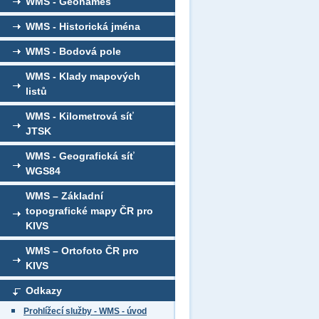
WMS - Geonames
WMS - Historická jména
WMS - Bodová pole
WMS - Klady mapových
listů
WMS - Kilometrová síť
JTSK
WMS - Geografická síť
WGS84
WMS – Základní
topografické mapy ČR pro
KIVS
WMS – Ortofoto ČR pro
KIVS
Odkazy
Prohlížecí služby - WMS - úvod