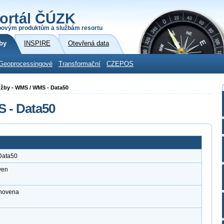
ortál ČÚZK
povým produktům a službám resortu
by
INSPIRE
Otevřená data
Geoprocessingové
Transformační
CZEPOS
služby - WMS / WMS - Data50
S - Data50
Data50
ven
anovena