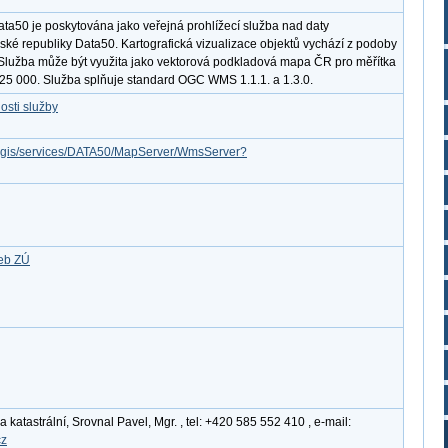
ta50 je poskytována jako veřejná prohlížecí služba nad daty
ké republiky Data50. Kartografická vizualizace objektů vychází z podoby
Služba může být využita jako vektorová podkladová mapa ČR pro měřítka
:25 000. Služba splňuje standard OGC WMS 1.1.1. a 1.3.0.
osti služby
arcgis/services/DATA50/MapServer/WmsServer?
žeb ZÚ
katastrální, Srovnal Pavel, Mgr. , tel: +420 585 552 410 , e-mail:
cz