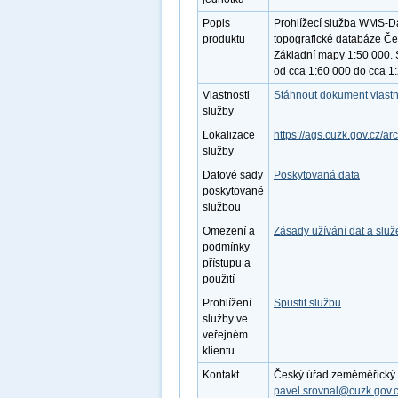
Popis
Prohlížecí služba WMS-Da
produktu
topografické databáze Čes
Základní mapy 1:50 000. 
od cca 1:60 000 do cca 1
Vlastnosti
Stáhnout dokument vlastn
služby
Lokalizace
https://ags.cuzk.gov.cz/
služby
Datové sady
Poskytovaná data
poskytované
službou
Omezení a
Zásady užívání dat a slu
podmínky
přístupu a
použití
Prohlížení
Spustit službu
služby ve
veřejném
klientu
Kontakt
Český úřad zeměměřický a 
pavel.srovnal@cuzk.gov.