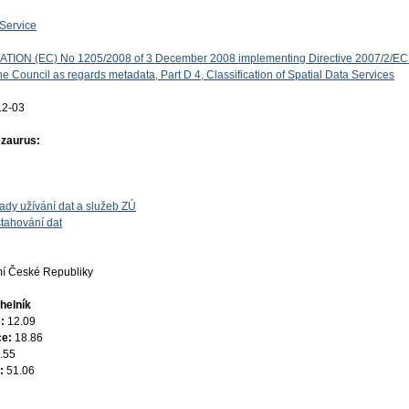
Service
ON (EC) No 1205/2008 of 3 December 2008 implementing Directive 2007/2/EC 
e Council as regards metadata, Part D 4, Classification of Spatial Data Services
12-03
ezaurus:
ady užívání dat a služeb ZÚ
tahování dat
í České Republiky
helník
e:
12.09
ce:
18.86
.55
e:
51.06