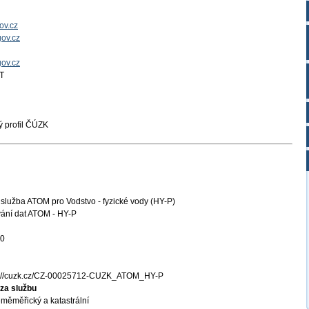
ov.cz
ov.cz
gov.cz
T
 profil ČÚZK
služba ATOM pro Vodstvo - fyzické vody (HY-P)
ání dat ATOM - HY-P
20
s://cuzk.cz/CZ-00025712-CUZK_ATOM_HY-P
za službu
měměřický a katastrální