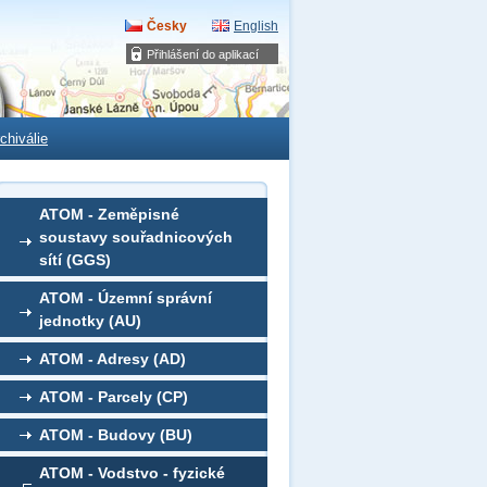
Česky
English
Přihlášení do aplikací
chiválie
ATOM - Zeměpisné
soustavy souřadnicových
sítí (GGS)
ATOM - Územní správní
jednotky (AU)
ATOM - Adresy (AD)
ATOM - Parcely (CP)
ATOM - Budovy (BU)
ATOM - Vodstvo - fyzické