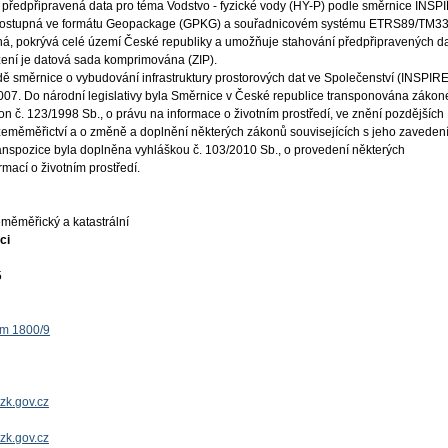
 předpřipravená data pro téma Vodstvo - fyzické vody (HY-P) podle směrnice INSP
 dostupná ve formátu Geopackage (GPKG) a souřadnicovém systému ETRS89/TM33
ná, pokrývá celé území České republiky a umožňuje stahování předpřipravených da
žení je datová sada komprimována (ZIP).
ě směrnice o vybudování infrastruktury prostorových dat ve Společenství (INSPIRE
 2007. Do národní legislativy byla Směrnice v České republice transponována záko
on č. 123/1998 Sb., o právu na informace o životním prostředí, ve znění pozdějších
 zeměměřictví a o změně a doplnění některých zákonů souvisejících s jeho zaveden
ranspozice byla doplněna vyhláškou č. 103/2010 Sb., o provedení některých
mací o životním prostředí.
měměřický a katastrální
ci
5
ěm 1800/9
zk.gov.cz
uzk.gov.cz