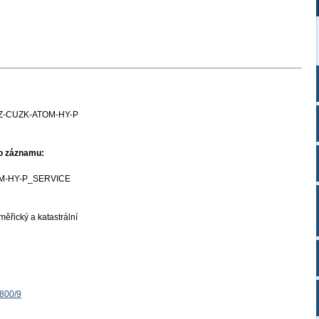
Z-CUZK-ATOM-HY-P
ho záznamu:
M-HY-P_SERVICE
ěřický a katastrální
1800/9