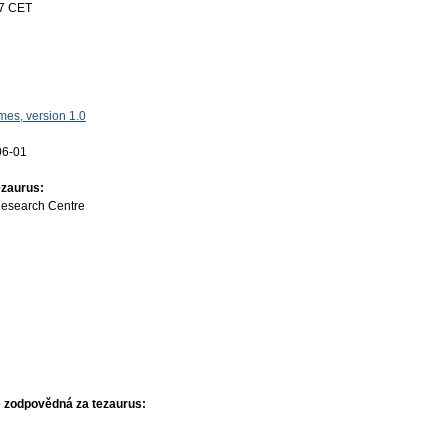
17 CET
es, version 1.0
06-01
ezaurus:
Research Centre
 zodpovědná za tezaurus: