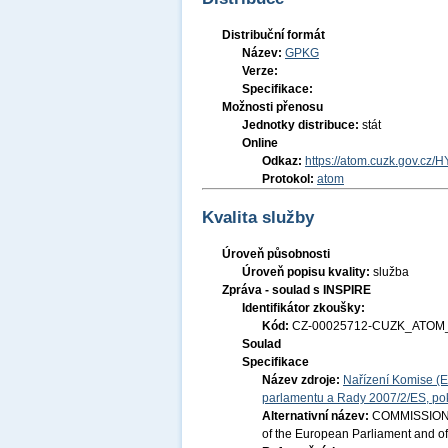
Distribuční formát
Název:
GPKG
Verze:
Specifikace:
Možnosti přenosu
Jednotky distribuce:
stát
Online
Odkaz:
https://atom.cuzk.gov.cz/H
Protokol:
atom
Kvalita služby
Úroveň působnosti
Úroveň popisu kvality:
služba
Zpráva - soulad s INSPIRE
Identifikátor zkoušky:
Kód:
CZ-00025712-CUZK_ATOM_
Soulad
Specifikace
Název zdroje:
Nařízení Komise (E
parlamentu a Rady 2007/2/ES, pok
Alternativní název:
COMMISSION R
of the European Parliament and of