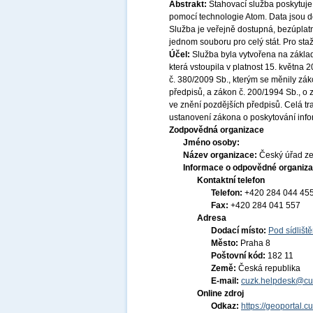
Abstrakt:
Stahovací služba poskytuje
pomocí technologie Atom. Data jsou
Služba je veřejně dostupná, bezúplat
jednom souboru pro celý stát. Pro sta
Účel:
Služba byla vytvořena na základ
která vstoupila v platnost 15. května
č. 380/2009 Sb., kterým se měnily zák
předpisů, a zákon č. 200/1994 Sb., o
ve znění pozdějších předpisů. Celá t
ustanovení zákona o poskytování infor
Zodpovědná organizace
Jméno osoby:
Název organizace:
Český úřad ze
Informace o odpovědné organiza
Kontaktní telefon
Telefon:
+420 284 044 45
Fax:
+420 284 041 557
Adresa
Dodací místo:
Pod sídlišt
Město:
Praha 8
Poštovní kód:
182 11
Země:
Česká republika
E-mail:
cuzk.helpdesk@cu
Online zdroj
Odkaz:
https://geoportal.c