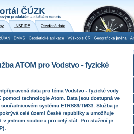
ortál ČÚZK
povým produktům a službám resortu
by
INSPIRE
Otevřená data
RÚIAN
DMVS
Geodetické aplikace
Výškopis ČR
Geografická jména
Ar
užba ATOM pro Vodstvo - fyzické
edpřipravená data pro téma Vodstvo - fyzické vody
E pomocí technologie Atom. Data jsou dostupná ve
 souřadnicovém systému ETRS89/TM33. Služba je
 pokrývá celé území České republiky a umožňuje
 v jednom souboru pro celý stát. Pro stažení je
P).