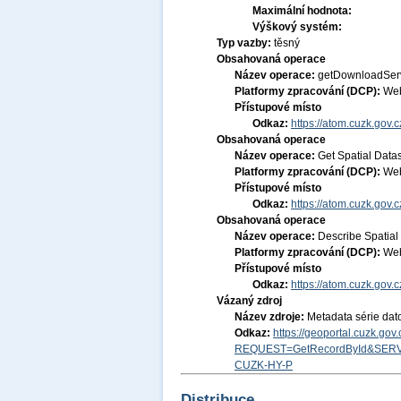
Maximální hodnota:
Výškový systém:
Typ vazby:
těsný
Obsahovaná operace
Název operace:
getDownloadSer
Platformy zpracování (DCP):
Web
Přístupové místo
Odkaz:
https://atom.cuzk.gov.
Obsahovaná operace
Název operace:
Get Spatial Data
Platformy zpracování (DCP):
Web
Přístupové místo
Odkaz:
https://atom.cuzk.gov
Obsahovaná operace
Název operace:
Describe Spatial
Platformy zpracování (DCP):
Web
Přístupové místo
Odkaz:
https://atom.cuzk.gov
Vázaný zdroj
Název zdroje:
Metadata série dat
Odkaz:
https://geoportal.cuzk.go
REQUEST=GetRecordById&SERV
CUZK-HY-P
Distribuce