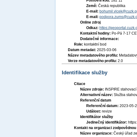
Poštovní kód:
182 11
Země:
Česká republika
E-mail:
bohumil.vlcek@cuzk.g
E-mail:
podpora.zums@cuzk.g
Online zdroj
Odkaz:
https://geoportal.cuzk.
Kontaktní hodiny:
Po-Pá 7-17 CE
Dodatečné informace:
Role:
kontaktní bod
Datum metadat:
2025-03-06
Název metadatového profilu:
Metadatový
Verze metadatového profilu:
2.0
Identifikace služby
Citace
Název zdroje:
INSPIRE stahovací 
Alternativní název:
Služba stahov
Referenční datum
Referenční datum:
2023-05-
Událost:
revize
Identifikátor služby
Jedinečný identifikátor:
http
Kontakt na organizaci zodpovědnou 
Název organizace:
Český úřad ze