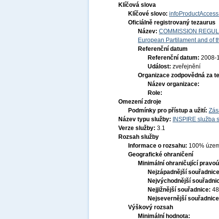
Klíčová slova
Klíčové slovo:
infoProductAccess
Oficiálně registrovaný tezaurus
Název:
COMMISSION REGULATI
European Partilament and of th
Referenční datum
Referenční datum:
2008-
Událost:
zveřejnění
Organizace zodpovědná za t
Název organizace:
Role:
Omezení zdroje
Podmínky pro přístup a užití:
Zás
Název typu služby:
INSPIRE služba s
Verze služby:
3.1
Rozsah služby
Informace o rozsahu:
100% územ
Geografické ohraničení
Minimální ohraničující pravoú
Nejzápadnější souřadnic
Nejvýchodnější souřadni
Nejjižnější souřadnice:
48
Nejsevernější souřadnic
Výškový rozsah
Minimální hodnota: