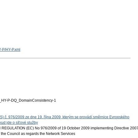
Y-P/HY-P.xml
HY-P-DQ_DomainConsistency-1
S) č. 976/2009 ze dne 19. října 2009, kterým se provádí směrnice Evropského
ud jde o síťové služby
EGULATION (EC) No 976/2009 of 19 October 2009 implementing Directive 200
 the Council as regards the Network Services