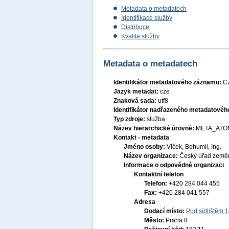
Metadata o metadatech
Identifikace služby
Distribuce
Kvalita služby
Metadata o metadatech
Identifikátor metadatového záznamu:
C
Jazyk metadat:
cze
Znaková sada:
utf8
Identifikátor nadřazeného metadatové
Typ zdroje:
služba
Název hierarchické úrovně:
META_ATO
Kontakt - metadata
Jméno osoby:
Vlček, Bohumil, Ing.
Název organizace:
Český úřad zeměm
Informace o odpovědné organizaci
Kontaktní telefon
Telefon:
+420 284 044 455
Fax:
+420 284 041 557
Adresa
Dodací místo:
Pod sídlištěm 
Město:
Praha 8