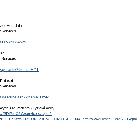
viceMetadata
Services
cz/HY-P/HY-P.xml
set
Services
.cz/get.ashx?theme=HY-P
 Dataset
Services
.cz/describe.ashx?theme=HY-P
ových sad Vodstvo - Fyzické vody
v.cz/SDIProCSW/service.svc/get?
ICE=CSW&VERSION=2.0.2&OUTPUTSCHEMA=http://www.isotc211.org/2005/g