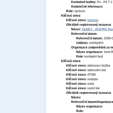
Kontaktní hodiny:
Po - Pá 7-
Dodatečné informace:
Role:
správce
Klíčová slova
Klíčové slovo:
Vodopis
Oficiálně registrovaný tezaurus
Název:
GEMET - INSPIRE them
Referenční datum
Referenční datum:
2008-
Událost:
zveřejnění
Organizace zodpovědná za t
Název organizace:
Joint 
Role:
kontaktní bod
Klíčová slova
Klíčové slovo:
stahovací služba
Klíčové slovo:
stahování dat
Klíčové slovo:
ATOM
Klíčové slovo:
vodopis
Klíčové slovo:
voda
Klíčové slovo:
vodní tok
Oficiálně registrovaný tezaurus
Název:
Referenční datum
Organizace
Název organizace:
Role: