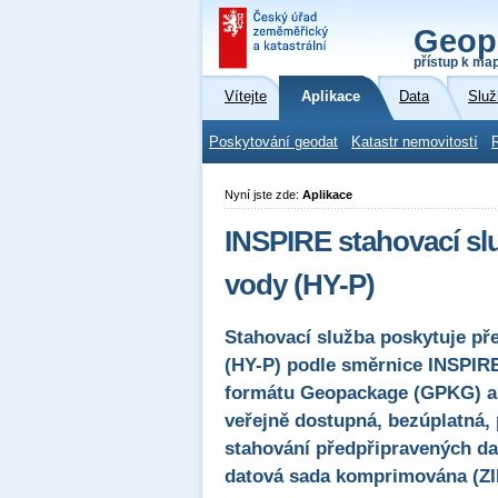
Geop
přístup k ma
Vítejte
Aplikace
Data
Služ
Poskytování geodat
Katastr nemovitostí
Nyní jste zde:
Aplikace
INSPIRE stahovací sl
vody (HY-P)
Stahovací služba poskytuje př
(HY-P) podle směrnice INSPIR
formátu Geopackage (GPKG) a
veřejně dostupná, bezúplatná,
stahování předpřipravených dat
datová sada komprimována (ZI