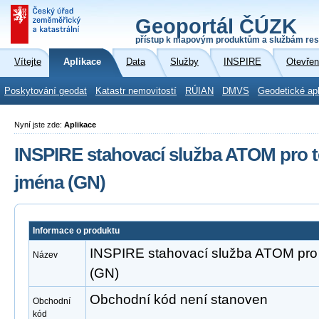
Geoportál ČÚZK
přístup k mapovým produktům a službám res
Vítejte
Aplikace
Data
Služby
INSPIRE
Otevřen
Poskytování geodat
Katastr nemovitostí
RÚIAN
DMVS
Geodetické ap
Nyní jste zde:
Aplikace
INSPIRE stahovací služba ATOM pro
jména (GN)
Informace o produktu
INSPIRE stahovací služba ATOM pr
Název
(GN)
Obchodní kód není stanoven
Obchodní
kód