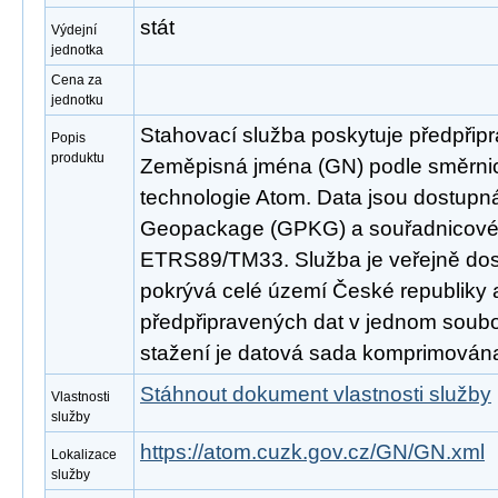
stát
Výdejní
jednotka
Cena za
jednotku
Stahovací služba poskytuje předpřip
Popis
produktu
Zeměpisná jména (GN) podle směrn
technologie Atom. Data jsou dostupn
Geopackage (GPKG) a souřadnicov
ETRS89/TM33. Služba je veřejně dos
pokrývá celé území České republiky
předpřipravených dat v jednom soubor
stažení je datová sada komprimována
Stáhnout dokument vlastnosti služby
Vlastnosti
služby
https://atom.cuzk.gov.cz/GN/GN.xml
Lokalizace
služby