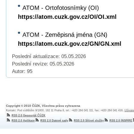
ATOM - Ortofotosnímky (OI)
https://atom.cuzk.gov.cz/OI/OI.xml
ATOM - Zeměpisná jména (GN)
https://atom.cuzk.gov.cz/GN/GN.xml
Poslední aktualizace: 05.05.2026
Poslední revize:
05.05.2026
Autor: 95
Copyright © 2010 ČÚZK, Všechna práva vyhrazena
Kontakt: Pod sídlištěm 9/1800, 182 11 Praha 8, tel.: +420 284 041 111, fax: +420 284 041 416,
Uživate
RSS 2.0 Geoportál ČÚZK
RSS 2.0 Aplikace
RSS 2.0 Datové sady
RSS 2.0 Síťové služby
RSS 2.0 INSPIRE