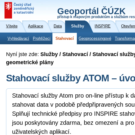
Geoportál ČÚZK
přístup k mapovým produktům a službám res
Vítejte
Aplikace
Data
Služby
INSPIRE
Otevřen
Vyhledávací
Prohlížecí
Stahovací
Geoprocessingové
Transforma
Nyní jste zde:
Služby / Stahovací / Stahovací služ
geometrické plány
Stahovací služby ATOM – úv
Stahovací služby Atom pro on-line přístup k 
stahovat data v podobě předpřipravených sou
Splňují technické předpisy pro INSPIRE staho
jsou poskytovány zdarma, bez omezení a pro
uživatelských aplikací.