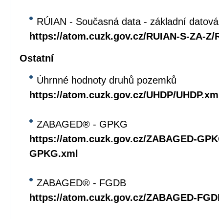
RÚIAN - Současná data - základní datov
https://atom.cuzk.gov.cz/RUIAN-S-ZA-Z
Ostatní
Úhrnné hodnoty druhů pozemků
https://atom.cuzk.gov.cz/UHDP/UHDP.xm
ZABAGED® - GPKG
https://atom.cuzk.gov.cz/ZABAGED-G
GPKG.xml
ZABAGED® - FGDB
https://atom.cuzk.gov.cz/ZABAGED-F