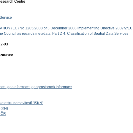
Research Centre
Service
ON (EC) No 1205/2008 of 3 December 2008 implementing Directive 2007/2/EC 
e Council as regards metadata, Part D 4, Classification of Spatial Data Services
12-03
ezaurus:
mace, geoinformace, geoprostorová informace
katastru nemovitostí (ISKN)
í (KN)
í ČR