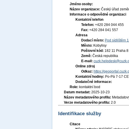
Jméno osoby:
Název organizace:
Český úřad zeměm
Informace o odpovědné organizaci
Kontaktní telefon
Telefon:
+420 284 044 455
Fax:
+420 284 041 557
Adresa
Dodací místo:
Pod sídlištěm 
Město:
Kobylisy
Poštovní kód:
182 11 Praha 8
Země:
Česká republika
E-mail:
cuzk.helpdesk@cuzk.g
Online zdroj
Odkaz:
https://geoportal.cuzk.
Kontaktní hodiny:
Po-Pá 7-17 CE
Dodatečné informace:
Role:
kontaktní bod
Datum metadat:
2025-10-23
Název metadatového profilu:
Metadatový
Verze metadatového profilu:
2.0
Identifikace služby
Citace