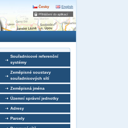
Česky
English
Přihlášení do aplikací
Souřadnicové referenční
systémy
Zeměpisné soustavy
souřadnicových sítí
Zeměpisná jména
Územní správní jednotky
Adresy
Parcely