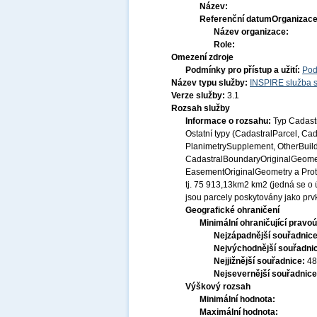
Název:
Referenční datum
Organizace
Název organizace:
Role:
Omezení zdroje
Podmínky pro přístup a užití:
Pod
Název typu služby:
INSPIRE služba s
Verze služby:
3.1
Rozsah služby
Informace o rozsahu:
Typ Cadastr
Ostatní typy (CadastralParcel, C
PlanimetrySupplement, OtherBuild
CadastralBoundaryOriginalGeomet
EasementOriginalGeometry a Prot
tj. 75 913,13km2 km2 (jedná se o 
jsou parcely poskytovány jako pr
Geografické ohraničení
Minimální ohraničující pravoú
Nejzápadnější souřadnic
Nejvýchodnější souřadni
Nejjižnější souřadnice:
48
Nejsevernější souřadnic
Výškový rozsah
Minimální hodnota:
Maximální hodnota: