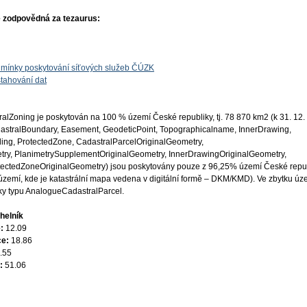
 zodpovědná za tezaurus:
mínky poskytování síťových služeb ČÚZK
tahování dat
alZoning je poskytován na 100 % území České republiky, tj. 78 870 km2 (k 31. 12.
adastralBoundary, Easement, GeodeticPoint, Topographicalname, InnerDrawing,
ing, ProtectedZone, CadastralParcelOriginalGeometry,
ry, PlanimetrySupplementOriginalGeometry, InnerDrawingOriginalGeometry,
ectedZoneOriginalGeometry) jsou poskytovány pouze z 96,25% území České repub
území, kde je katastrální mapa vedena v digitální formě – DKM/KMD). Ve zbytku úz
vky typu AnalogueCadastralParcel.
helník
e:
12.09
ce:
18.86
.55
e:
51.06