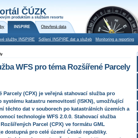
ortál ČÚZK
povým produktům a službám resortu
žby
INSPIRE
Otevřená data
ové služby INSPIRE
Sdílení INSPIRE dat a služeb
Monitoring a reporting
ly
užba WFS pro téma Rozšířené Parcely
 Parcely (CPX) je veřejná stahovací služba pro
o systému katastru nemovitostí (ISKN), umožňující
í těchto dat v souborech po katastrálních územích a
pomocí technologie WFS 2.0.0. Stahovací služba
 Rozšířených Parcel (CPX) ve formátu GML
je dostupná pro celé území České republiky.