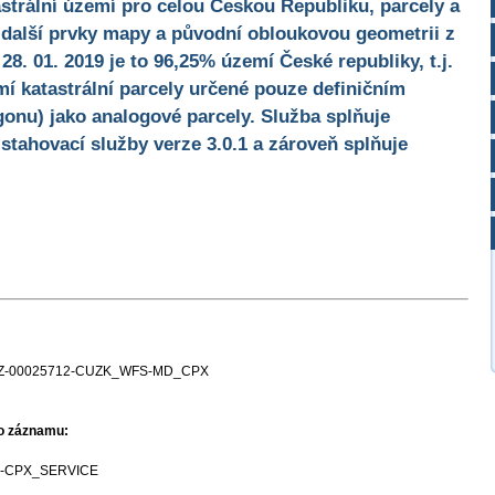
strální území pro celou Českou Republiku, parcely a
, další prvky mapy a původní obloukovou geometrii z
 28. 01. 2019 je to 96,25% území České republiky, t.j.
í katastrální parcely určené pouze definičním
gonu) jako analogové parcely. Služba splňuje
tahovací služby verze 3.0.1 a zároveň splňuje
Z-00025712-CUZK_WFS-MD_CPX
ho záznamu:
-CPX_SERVICE