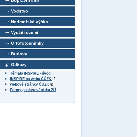
Dopravní sítě
Vodstvo
Nadmořská výška
Využití území
Ortofotosnímky
Budovy
Odkazy
Témata INSPIRE - úvod
INSPIRE na webu ČÚZK
webové stránky ČÚZK
Formy poskytování dat ZÚ