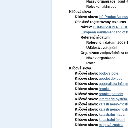
Název organizace:
Joint 
Role:
kontaktní bod
Klíčová slova
Klíčové slovo:
infoProductAccess
Oficiálně registrovaný tezaurus
Název:
COMMISSION REGULATI
European Partilament and of th
Referenční datum
Referenční datum:
2008-
Událost:
zveřejnění
Organizace zodpovědná za t
Název organizace:
Role:
Klíčová slova
Klíčové slovo:
bodové pole
Klíčové slovo:
geodetický bod
Klíčové slovo:
geografická infor
Klíčové slovo:
hranice
Klíčové slovo:
hranice parcely
Klíčové slovo:
informační systém 
Klíčové slovo:
katastr nemovitost
Klíčové slovo:
katastr nemovitost
Klíčové slovo:
katastrální mapa
Klíčové slovo:
katastrální území
Klíčové slovo:
mapová značka