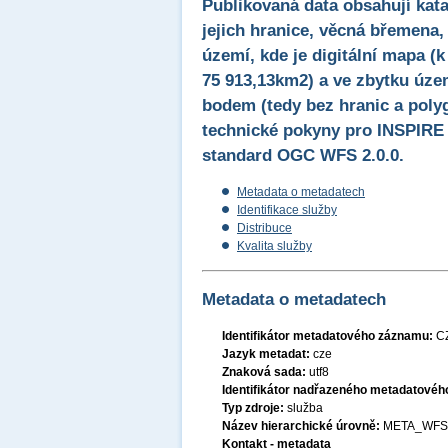
Publikovaná data obsahují kata
jejich hranice, věcná břemena
území, kde je digitální mapa (k
75 913,13km2) a ve zbytku územ
bodem (tedy bez hranic a poly
technické pokyny pro INSPIRE s
standard OGC WFS 2.0.0.
Metadata o metadatech
Identifikace služby
Distribuce
Kvalita služby
Metadata o metadatech
Identifikátor metadatového záznamu:
C
Jazyk metadat:
cze
Znaková sada:
utf8
Identifikátor nadřazeného metadatové
Typ zdroje:
služba
Název hierarchické úrovně:
META_WFS
Kontakt - metadata