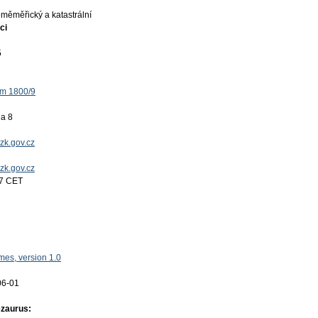
měměřický a katastrální
ci
5
ěm 1800/9
ha 8
zk.gov.cz
uzk.gov.cz
17 CET
es, version 1.0
06-01
ezaurus: