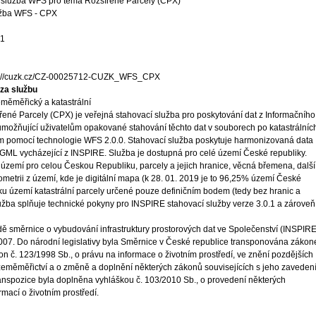
 služba WFS pro téma Rozšířené Parcely (CPX)
užba WFS - CPX
01
s://cuzk.cz/CZ-00025712-CUZK_WFS_CPX
za službu
měměřický a katastrální
řené Parcely (CPX) je veřejná stahovací služba pro poskytování dat z Informačního
 umožňující uživatelům opakované stahování těchto dat v souborech po katastrálníc
ům pomocí technologie WFS 2.0.0. Stahovací služba poskytuje harmonizovaná data
GML vycházející z INSPIRE. Služba je dostupná pro celé území České republiky.
 území pro celou Českou Republiku, parcely a jejich hranice, věcná břemena, další
etrii z území, kde je digitální mapa (k 28. 01. 2019 je to 96,25% území České
ytku území katastrální parcely určené pouze definičním bodem (tedy bez hranic a
užba splňuje technické pokyny pro INSPIRE stahovací služby verze 3.0.1 a zároveň
ě směrnice o vybudování infrastruktury prostorových dat ve Společenství (INSPIRE
 2007. Do národní legislativy byla Směrnice v České republice transponována záko
on č. 123/1998 Sb., o právu na informace o životním prostředí, ve znění pozdějších
 zeměměřictví a o změně a doplnění některých zákonů souvisejících s jeho zaveden
ranspozice byla doplněna vyhláškou č. 103/2010 Sb., o provedení některých
mací o životním prostředí.