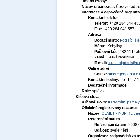
Jméno osoby:
Název organizace:
Český úřad ze
Informace o odpovědné organiza
Kontaktní telefon
Telefon:
+420 284 044 45
Fax:
+420 284 041 557
Adresa
Dodací místo:
Pod sídlišt
Město:
Kobylisy
Poštovní kód:
182 11 Pra
Země:
Česká republika
E-mail:
cuzk.helpdesk@cu
Online zdroj
Odkaz:
https://geoportal.c
Kontaktní hodiny:
Po - Pá 7-
Dodatečné informace:
Role:
správce
Klíčová slova
Klíčové slovo:
Katastrální parcely
Oficiálně registrovaný tezaurus
Název:
GEMET - INSPIRE them
Referenční datum
Referenční datum:
2008-
Událost:
zveřejnění
Organizace zodpovědná za t