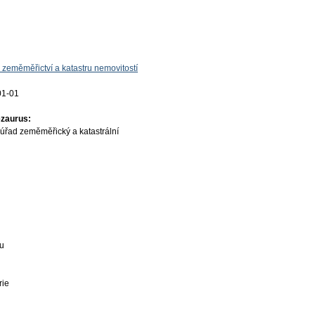
 zeměměřictví a katastru nemovitostí
01-01
ezaurus:
úřad zeměměřický a katastrální
u
rie