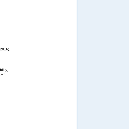
 2016).
liky,
emí