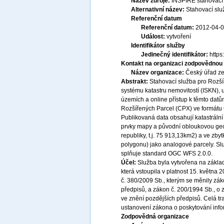
Název zdroje:
INSPIRE stahovací
Alternativní název:
Stahovací sl
Referenční datum
Referenční datum:
2012-04-
Událost:
vytvoření
Identifikátor služby
Jedinečný identifikátor:
http
Kontakt na organizaci zodpovědnou 
Název organizace:
Český úřad ze
Abstrakt:
Stahovací služba pro Rozší
systému katastru nemovitostí (ISKN),
územích a online přístup k těmto dat
Rozšířených Parcel (CPX) ve formátu 
Publikovaná data obsahují katastrální
prvky mapy a původní obloukovou geom
republiky, t.j. 75 913,13km2) a ve zb
polygonu) jako analogové parcely. Sl
splňuje standard OGC WFS 2.0.0.
Účel:
Služba byla vytvořena na základ
která vstoupila v platnost 15. května
č. 380/2009 Sb., kterým se měnily zák
předpisů, a zákon č. 200/1994 Sb., o
ve znění pozdějších předpisů. Celá t
ustanovení zákona o poskytování infor
Zodpovědná organizace