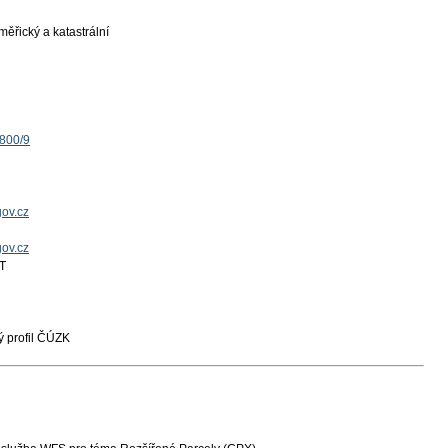
ěřický a katastrální
1800/9
ov.cz
gov.cz
T
 profil ČÚZK