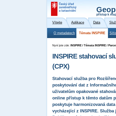
Geop
přístup k ma
Vítejte
Aplikace
Data
Slu
O metadatech
Témata INSPIRE
Síť
Nyní jste zde:
INSPIRE / Témata INSPIRE / Parce
INSPIRE stahovací sl
(CPX)
Stahovací služba pro Rozšířené
poskytování dat z Informačníh
uživatelům opakované stahován
online přístup k těmto datům 
poskytuje harmonizovaná data
vycházející z INSPIRE. Služba 