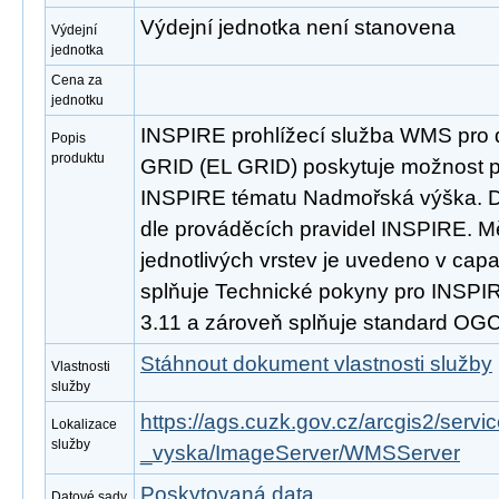
Výdejní jednotka není stanovena
Výdejní
jednotka
Cena za
jednotku
INSPIRE prohlížecí služba WMS pro 
Popis
produktu
GRID (EL GRID) poskytuje možnost pr
INSPIRE tématu Nadmořská výška. D
dle prováděcích pravidel INSPIRE. M
jednotlivých vrstev je uvedeno v capab
splňuje Technické pokyny pro INSPIRE
3.11 a zároveň splňuje standard OGC
Stáhnout dokument vlastnosti služby
Vlastnosti
služby
https://ags.cuzk.gov.cz/arcgis2/se
Lokalizace
služby
_vyska/ImageServer/WMSServer
Poskytovaná data
Datové sady