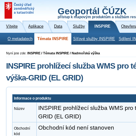
Geoportál ČÚZK
přístup k mapovým produktům a službám res
Vítejte
Aplikace
Data
Služby
INSPIRE
Otevřen
O metadatech
Témata INSPIRE
Síťové služby INSPIRE
Sdílení I
Nyní jste zde:
INSPIRE / Témata INSPIRE / Nadmořská výška
INSPIRE prohlížecí služba WMS pro 
výška-GRID (EL GRID)
Informace o produktu
INSPIRE prohlížecí služba WMS pro
Název
GRID (EL GRID)
Obchodní kód není stanoven
Obchodní
kód