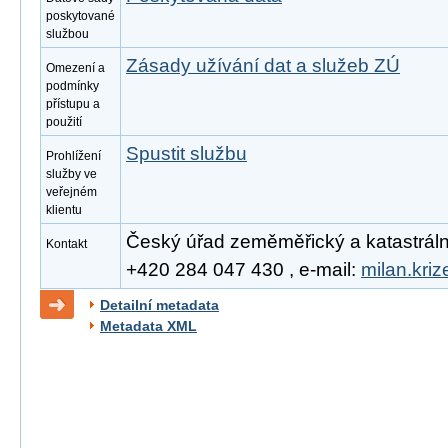
poskytované
službou
Zásady užívání dat a služeb ZÚ
Omezení a
podmínky
přístupu a
použití
Spustit službu
Prohlížení
služby ve
veřejném
klientu
Český úřad zeměměřický a katastrální, 
Kontakt
+420 284 047 430 , e-mail:
milan.kri
Detailní metadata
Metadata XML