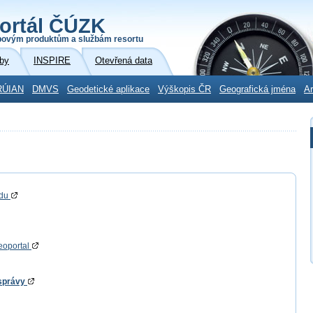
ortál ČÚZK
povým produktům a službám resortu
by
INSPIRE
Otevřená data
RÚIAN
DMVS
Geodetické aplikace
Výškopis ČR
Geografická jména
Ar
adu
eoportal
 správy