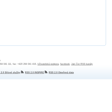
a
 284 041 111, fax: +420 284 041 416,
Uživatelská podpora
,
facebook
,
Jak číst RSS kanály
 2.0 Síťové služby
RSS 2.0 INSPIRE
RSS 2.0 Otevřená data