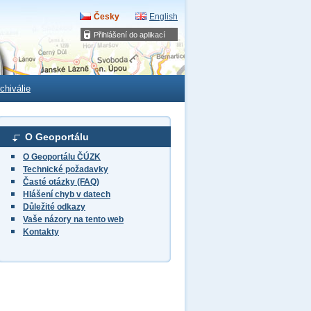
Česky
English
Přihlášení do aplikací
chiválie
O Geoportálu
O Geoportálu ČÚZK
Technické požadavky
Časté otázky (FAQ)
Hlášení chyb v datech
Důležité odkazy
Vaše názory na tento web
Kontakty