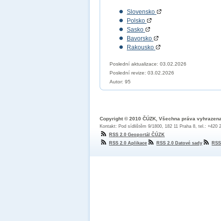
Slovensko
Polsko
Sasko
Bavorsko
Rakousko
Poslední aktualizace: 03.02.2026
Poslední revize:
03.02.2026
Autor: 95
Copyright © 2010 ČÚZK, Všechna práva vyhrazen
Kontakt: Pod sídlištěm 9/1800, 182 11 Praha 8, tel.: +420
RSS 2.0 Geoportál ČÚZK
RSS 2.0 Aplikace
RSS 2.0 Datové sady
RSS