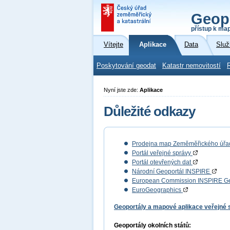
Geop
přístup k ma
Vítejte
Aplikace
Data
Služ
Poskytování geodat
Katastr nemovitostí
Nyní jste zde:
Aplikace
Důležité odkazy
Prodejna map Zeměměřického úř
Portál veřejné správy
Portál otevřených dat
Národní Geoportál INSPIRE
European Commission INSPIRE G
EuroGeographics
Geoportály a mapové aplikace veřejné
Geoportály okolních států: