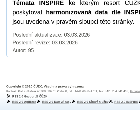
Témata INSPIRE
ke kterým resort ČÚZK
poskytovat
harmonizovaná data dle INSPI
jsou uvedena v pravém sloupci této stránky.
Poslední aktualizace: 03.03.2026
Poslední revize:
03.03.2026
Autor: 95
Copyright © 2010 ČÚZK, Všechna práva vyhrazena
Kontakt: Pod sídlištěm 9/1800, 182 11 Praha 8, tel.: +420 284 041 111, fax: +420 284 041 416,
Uživate
RSS 2.0 Geoportál ČÚZK
RSS 2.0 Aplikace
RSS 2.0 Datové sady
RSS 2.0 Síťové služby
RSS 2.0 INSPIRE