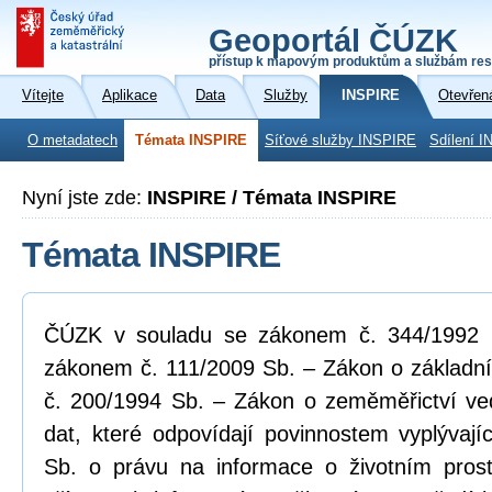
Geoportál ČÚZK
přístup k mapovým produktům a službám res
Vítejte
Aplikace
Data
Služby
INSPIRE
Otevřen
O metadatech
Témata INSPIRE
Síťové služby INSPIRE
Sdílení I
Nyní jste zde:
INSPIRE / Témata INSPIRE
Témata INSPIRE
ČÚZK v souladu se zákonem č. 344/1992 Sb
zákonem č. 111/2009 Sb. – Zákon o základní
č. 200/1994 Sb. – Zákon o zeměměřictví ve
dat, které odpovídají povinnostem vyplývaj
Sb. o právu na informace o životním pros