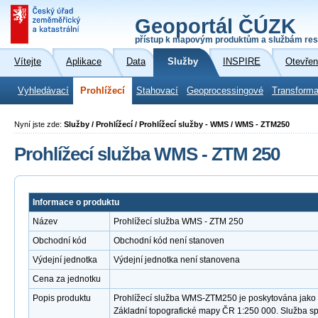
Geoportál ČÚZK
přístup k mapovým produktům a službám res
Vítejte
Aplikace
Data
Služby
INSPIRE
Otevřen
Vyhledávací
Prohlížecí
Stahovací
Geoprocessingové
Transforma
Nyní jste zde:
Služby / Prohlížecí / Prohlížecí služby - WMS / WMS - ZTM250
Prohlížecí služba WMS - ZTM 250
Informace o produktu
Název
Prohlížecí služba WMS - ZTM 250
Obchodní kód
Obchodní kód není stanoven
Výdejní jednotka
Výdejní jednotka není stanovena
Cena za jednotku
Popis produktu
Prohlížecí služba WMS-ZTM250 je poskytována jako v
Základní topografické mapy ČR 1:250 000. Služba s