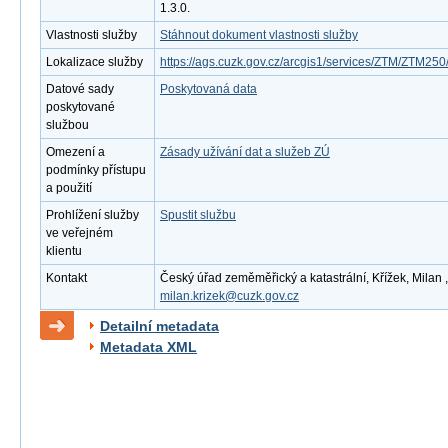
1.3.0.
Vlastnosti služby
Stáhnout dokument vlastnosti služby
Lokalizace služby
https://ags.cuzk.gov.cz/arcgis1/services/ZTM/ZTM2
Datové sady
Poskytovaná data
poskytované
službou
Omezení a
Zásady užívání dat a služeb ZÚ
podmínky přístupu
a použití
Prohlížení služby
Spustit službu
ve veřejném
klientu
Kontakt
Český úřad zeměměřický a katastrální, Křížek, Milan ,
milan.krizek@cuzk.gov.cz
Detailní metadata
Metadata XML