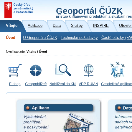
Geoportál ČÚZK
přístup k mapovým produktům a službám res
Vítejte
Aplikace
Data
Služby
INSPIRE
Otevře
Úvod
O Geoportálu ČÚZK
Technické požadavky
Časté otázky (FA
Nyní jste zde:
Vítejte / Úvod
E-shop
Geoprohlížeč
Nahlížení do KN
VDP RÚIAN
Geodetické aplika