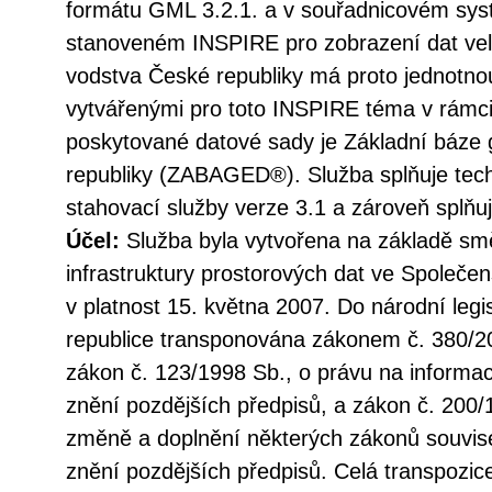
formátu GML 3.2.1. a v souřadnicovém s
stanoveném INSPIRE pro zobrazení dat vel
vodstva České republiky má proto jednotno
vytvářenými pro toto INSPIRE téma v rámc
poskytované datové sady je Základní báze 
republiky (ZABAGED®). Služba splňuje tec
stahovací služby verze 3.1 a zároveň splň
Účel:
Služba byla vytvořena na základě sm
infrastruktury prostorových dat ve Společen
v platnost 15. května 2007. Do národní legi
republice transponována zákonem č. 380/20
zákon č. 123/1998 Sb., o právu na informac
znění pozdějších předpisů, a zákon č. 200/
změně a doplnění některých zákonů souvise
znění pozdějších předpisů. Celá transpozic