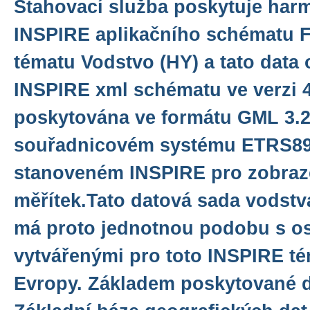
Stahovací služba poskytuje har
INSPIRE aplikačního schématu F
tématu Vodstvo (HY) a tato data 
INSPIRE xml schématu ve verzi 4
poskytována ve formátu GML 3.2.
souřadnicovém systému ETRS8
stanoveném INSPIRE pro zobraze
měřítek.Tato datová sada vodstv
má proto jednotnou podobu s os
vytvářenými pro toto INSPIRE té
Evropy. Základem poskytované d