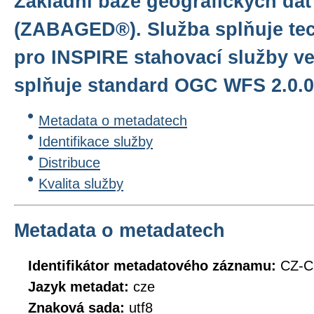
Základní báze geografických dat
(ZABAGED®). Služba splňuje te
pro INSPIRE stahovací služby ve
splňuje standard OGC WFS 2.0.0
Metadata o metadatech
Identifikace služby
Distribuce
Kvalita služby
Metadata o metadatech
Identifikátor metadatového záznamu:
CZ-
Jazyk metadat:
cze
Znaková sada:
utf8