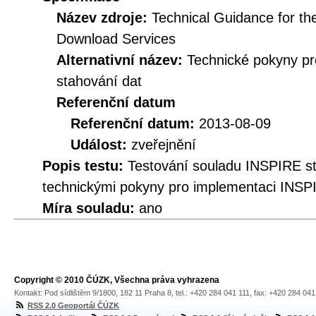
Název zdroje:
Technical Guidance for t
Download Services
Alternativní název:
Technické pokyny p
stahování dat
Referenční datum
Referenční datum:
2013-08-09
Událost:
zveřejnění
Popis testu:
Testování souladu INSPIRE s
technickými pokyny pro implementaci INSP
Míra souladu:
ano
Copyright © 2010 ČÚZK, Všechna práva vyhrazena
Kontakt: Pod sídlištěm 9/1800, 182 11 Praha 8, tel.: +420 284 041 111, fax: +420 284 04
RSS 2.0 Geoportál ČÚZK