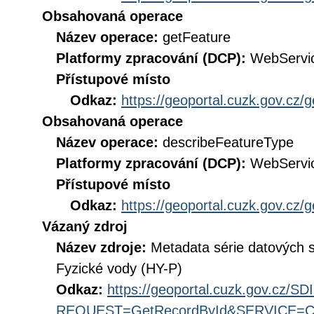
Obsahovaná operace
Název operace:
getFeature
Platformy zpracování (DCP):
WebServi
Přístupové místo
Odkaz:
https://geoportal.cuzk.gov.cz/
Obsahovaná operace
Název operace:
describeFeatureType
Platformy zpracování (DCP):
WebServi
Přístupové místo
Odkaz:
https://geoportal.cuzk.gov.cz/
Vázaný zdroj
Název zdroje:
Metadata série datových 
Fyzické vody (HY-P)
Odkaz:
https://geoportal.cuzk.gov.cz/S
REQUEST=GetRecordById&SERVICE=CS