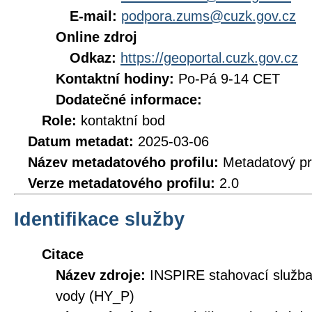
E-mail:
podpora.zums@cuzk.gov.cz
Online zdroj
Odkaz:
https://geoportal.cuzk.gov.cz
Kontaktní hodiny:
Po-Pá 9-14 CET
Dodatečné informace:
Role:
kontaktní bod
Datum metadat:
2025-03-06
Název metadatového profilu:
Metadatový pr
Verze metadatového profilu:
2.0
Identifikace služby
Citace
Název zdroje:
INSPIRE stahovací služb
vody (HY_P)