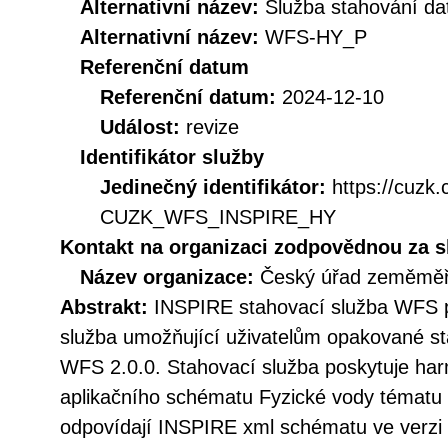
Alternativní název:
Služba stahování d
Alternativní název:
WFS-HY_P
Referenční datum
Referenční datum:
2024-12-10
Událost:
revize
Identifikátor služby
Jedinečný identifikátor:
https://cuzk
CUZK_WFS_INSPIRE_HY
Kontakt na organizaci zodpovědnou za s
Název organizace:
Český úřad zeměměři
Abstrakt:
INSPIRE stahovací služba WFS p
služba umožňující uživatelům opakované st
WFS 2.0.0. Stahovací služba poskytuje h
aplikačního schématu Fyzické vody tématu 
odpovídají INSPIRE xml schématu ve verzi 