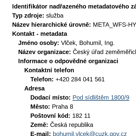
Identifikátor nadřazeného metadatového 
Typ zdroje:
služba
Název hierarchické úrovně:
META_WFS-HY
Kontakt - metadata
Jméno osoby:
Vlček, Bohumil, Ing.
Název organizace:
Český úřad zeměměřick
Informace o odpovědné organizaci
Kontaktní telefon
Telefon:
+420 284 041 561
Adresa
Dodací místo:
Pod sídlištěm 1800/9
Město:
Praha 8
Poštovní kód:
182 11
Země:
Česká republika
E-mail:
bohumil.vlcek@cuzk.gov.cz