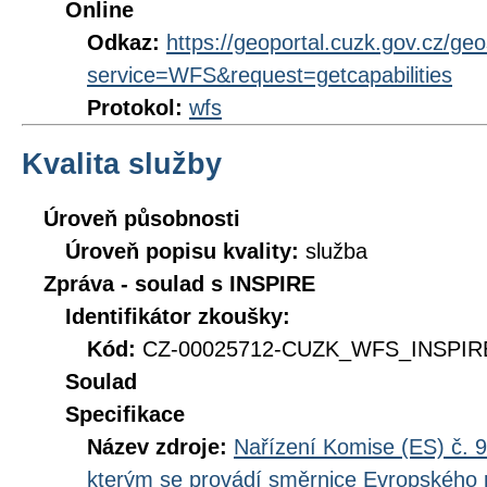
Online
Odkaz:
https://geoportal.cuzk.gov.cz/ge
service=WFS&request=getcapabilities
Protokol:
wfs
Kvalita služby
Úroveň působnosti
Úroveň popisu kvality:
služba
Zpráva - soulad s INSPIRE
Identifikátor zkoušky:
Kód:
CZ-00025712-CUZK_WFS_INSPIRE
Soulad
Specifikace
Název zdroje:
Nařízení Komise (ES) č. 9
kterým se provádí směrnice Evropského 