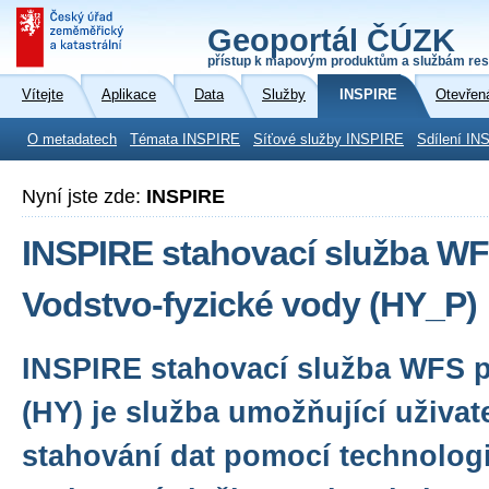
Geoportál ČÚZK
přístup k mapovým produktům a službám res
Vítejte
Aplikace
Data
Služby
INSPIRE
Otevřen
O metadatech
Témata INSPIRE
Síťové služby INSPIRE
Sdílení IN
Nyní jste zde:
INSPIRE
INSPIRE stahovací služba WF
Vodstvo-fyzické vody (HY_P)
INSPIRE stahovací služba WFS 
(HY) je služba umožňující uživa
stahování dat pomocí technologi