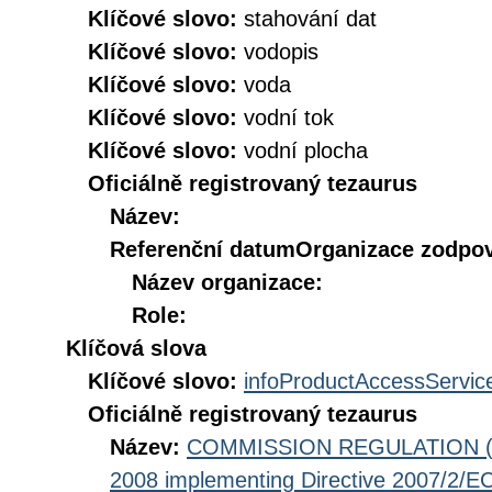
Klíčové slovo:
stahování dat
Klíčové slovo:
vodopis
Klíčové slovo:
voda
Klíčové slovo:
vodní tok
Klíčové slovo:
vodní plocha
Oficiálně registrovaný tezaurus
Název:
Referenční datum
Organizace zodpov
Název organizace:
Role:
Klíčová slova
Klíčové slovo:
infoProductAccessServic
Oficiálně registrovaný tezaurus
Název:
COMMISSION REGULATION (EC
2008 implementing Directive 2007/2/EC