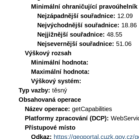
Minimální ohraničující pravoúhelník
Nejzápadnější souřadnice:
12.09
Nejvýchodnější souřadnice:
18.86
Nejjižnější souřadnice:
48.55
Nejsevernější souřadnice:
51.06
Výškový rozsah
Minimální hodnota:
Maximální hodnota:
Výškový systém:
Typ vazby:
těsný
Obsahovaná operace
Název operace:
getCapabilities
Platformy zpracování (DCP):
WebServi
Přístupové místo
Odkaz:
https://geoportal.cuzk.gov.cz/