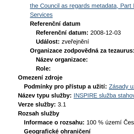
the Council as regards metadata, Part D
Services
Referenční datum
Referenční datum:
2008-12-03
Událost:
zveřejnění
Organizace zodpovědná za tezaurus
Název organizace:
Role:
Omezení zdroje
Podmínky pro přístup a užití:
Zásady u
Název typu služby:
INSPIRE služba stahov
Verze služby:
3.1
Rozsah služby
Informace o rozsahu:
100 % území České
Geografické ohraničení