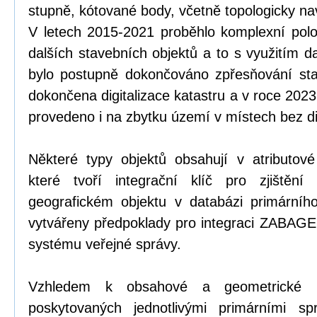
stupně, kótované body, včetně topologicky n
V letech 2015-2021 proběhlo komplexní pol
dalších stavebních objektů a to s využitím d
bylo postupně dokončováno zpřesňování st
dokončena digitalizace katastru a v roce 202
provedeno i na zbytku území v místech bez dig
Některé typy objektů obsahují v atributové č
které tvoří integrační klíč pro zjištění
geografickém objektu v databázi primárníh
vytvářeny předpoklady pro integraci ZABAG
systému veřejné správy.
Vzhledem k obsahové a geometrické ne
poskytovaných jednotlivými primárními sp