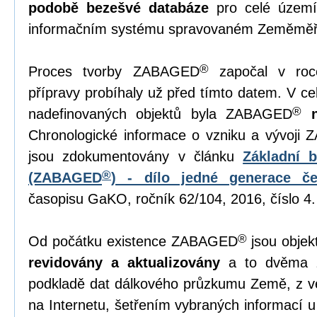
podobě bezešvé databáze
pro celé území
informačním systému spravovaném Zeměměř
®
Proces tvorby ZABAGED
započal v roc
přípravy probíhaly už před tímto datem. V 
®
nadefinovaných objektů byla ZABAGED
Chronologické informace o vzniku a vývoji
jsou zdokumentovány v článku
Základní 
®
(ZABAGED
) - dílo jedné generace č
časopisu GaKO, ročník 62/104, 2016, číslo 4.
®
Od počátku existence ZABAGED
jsou objek
revidovány a aktualizovány
a to dvěma z
podkladě dat dálkového průzkumu Země, z ve
na Internetu, šetřením vybraných informací u