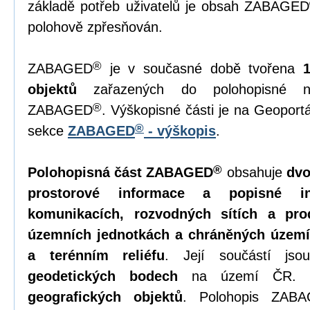
základě potřeb uživatelů je obsah ZABAGED
polohově zpřesňován.
®
ZABAGED
je v současné době tvořena
objektů
zařazených do polohopisné ne
®
ZABAGED
. Výškopisné části je na Geopor
®
sekce
ZABAGED
- výškopis
.
®
Polohopisná část ZABAGED
obsahuje
dvo
prostorové informace a popisné in
komunikacích, rozvodných sítích a pro
územních jednotkách a chráněných území
a terénním reliéfu
. Její součástí js
geodetických bodech
na území ČR. 
geografických objektů
. Polohopis ZAB