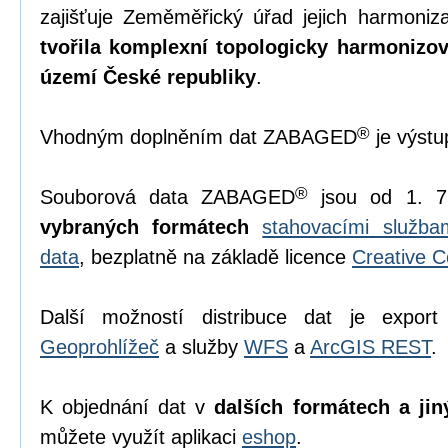
zajišťuje Zeměměřický úřad jejich harmoniz
tvořila komplexní topologicky harmonizo
území České republiky
.
®
Vhodným doplněním dat ZABAGED
je výst
®
Souborová data ZABAGED
jsou od 1. 7
vybraných formátech
stahovacími služb
data
, bezplatně na základě licence
Creative 
Další možností distribuce dat je export
Geoprohlížeč
a služby
WFS
a
ArcGIS REST
.
K objednání dat v
dalších formátech a jin
můžete využít aplikaci
eshop
.