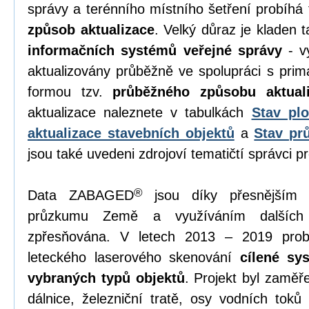
správy a terénního místního šetření probíhá 
způsob aktualizace
. Velký důraz je kladen 
informačních systémů veřejné správy
- vy
aktualizovány průběžně ve spolupráci s primá
formou tzv.
průběžného způsobu aktual
aktualizace naleznete v tabulkách
Stav plo
aktualizace stavebních objektů
a
Stav pr
jsou také uvedeni zdrojoví tematičtí správci pr
®
Data ZABAGED
jsou díky přesnějším 
průzkumu Země a využíváním dalších 
zpřesňována. V letech 2013 – 2019 prob
leteckého laserového skenování
cílené sy
vybraných typů objektů
. Projekt byl zaměř
dálnice, železniční tratě, osy vodních toků