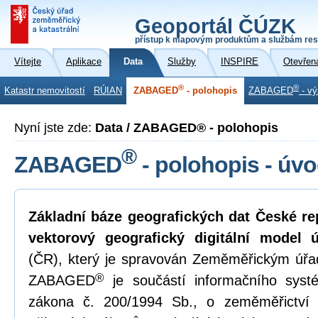
Geoportál ČÚZK
přístup k mapovým produktům a službám res
Vítejte
Aplikace
Data
Služby
INSPIRE
Otevřen
®
®
Katastr nemovitostí
RÚIAN
ZABAGED
- polohopis
ZABAGED
- vý
Nyní jste zde:
Data / ZABAGED® - polohopis
®
ZABAGED
- polohopis - úv
Základní báze geografických dat České r
vektorový geografický digitální model 
(ČR), který je spravován Zeměměřickým úř
®
ZABAGED
je součástí informačního syst
zákona č. 200/1994 Sb., o zeměměřictví