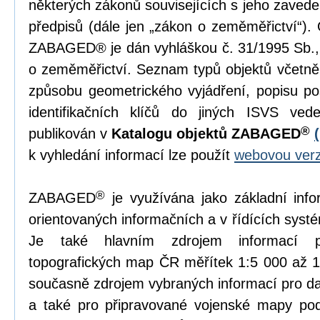
některých zákonů souvisejících s jeho zavede
předpisů (dále jen „zákon o zeměměřictví“)
ZABAGED® je dán vyhláškou č. 31/1995 Sb., 
o zeměměřictví. Seznam typů objektů včetně je
způsobu geometrického vyjádření, popisu po
identifikačních klíčů do jiných ISVS ved
®
publikován v
Katalogu objektů ZABAGED
k vyhledání informací lze použít
webovou verz
®
ZABAGED
je využívána jako základní inf
orientovaných informačních a v řídících syst
Je také hlavním zdrojem informací p
topografických map ČR měřítek 1:5 000 až
současně zdrojem vybraných informací pro d
a také pro připravované vojenské mapy po