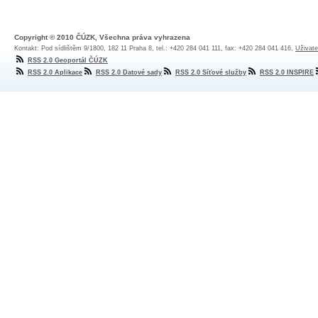
Copyright © 2010 ČÚZK, Všechna práva vyhrazena
Kontakt: Pod sídlištěm 9/1800, 182 11 Praha 8, tel.: +420 284 041 111, fax: +420 284 041 416,
Uživate
RSS 2.0 Geoportál ČÚZK
RSS 2.0 Aplikace
RSS 2.0 Datové sady
RSS 2.0 Síťové služby
RSS 2.0 INSPIRE