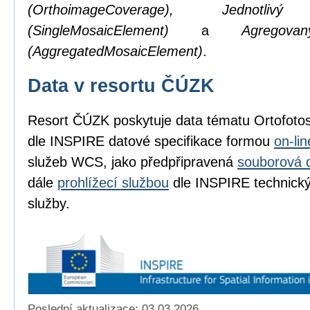
(OrthoimageCoverage), Jednotl
(SingleMosaicElement)
a
Agregov
(AggregatedMosaicElement)
.
Data v resortu ČÚZK
Resort ČÚZK poskytuje data tématu Ortofot
dle INSPIRE datové specifikace formou
on-li
služeb WCS, jako předpřipravená
souborová 
dále
prohlížecí službou
dle INSPIRE technickýc
služby.
Poslední aktualizace: 03.03.2026