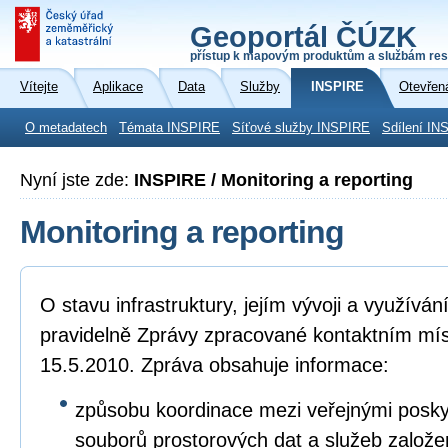
Geoportál ČÚZK
přístup k mapovým produktům a službám res
Vítejte
Aplikace
Data
Služby
INSPIRE
Otevřen
O metadatech
Témata INSPIRE
Síťové služby INSPIRE
Sdílení IN
Nyní jste zde:
INSPIRE / Monitoring a reporting
Monitoring a reporting
O stavu infrastruktury, jejím vývoji a využívá
pravidelně Zprávy zpracované kontaktním mí
15.5.2010. Zpráva obsahuje informace:
způsobu koordinace mezi veřejnými poskyto
souborů prostorových dat a služeb založ